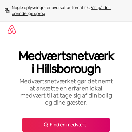
Gå
Nogle oplysninger er oversat automatisk. 
Vis på det 
videre
oprindelige sprog
til
indhold
Medværtsnetværk
i Hillsborough
Medværtsnetværket gør det nemt
at ansætte en erfaren lokal
medvært til at tage sig af din bolig
og dine gæster.
Find en medvært