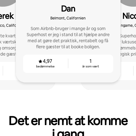
Dan
erek
Nic
Belmont, Californien
co, Californien
Burlingame, C
Som Airbnb-bruger i mange år og som
Superhost er jeg i stand til at hjælpe andre
e kvartaler, der tilbyder
Jeg har været Superhos
med at gøre det praktisk, rentabelt og få
k værtskab med tydelig
administrerer luksu
flere gæster til at booke boligen.
omsorg for din bolig,
stjernede bedømmelser
ade gæsteoplevelser.
mig i strategisk p
gæstetilf
4,97
1
bedømmelse
år som vært
2
4,91
år som vært
bedømmelse
Det er nemt at komme
i gang