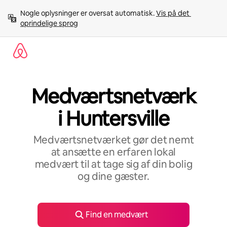
Gå
Nogle oplysninger er oversat automatisk. 
Vis på det 
videre
oprindelige sprog
til
indhold
Medværtsnetværk
i Huntersville
Medværtsnetværket gør det nemt
at ansætte en erfaren lokal
medvært til at tage sig af din bolig
og dine gæster.
Find en medvært