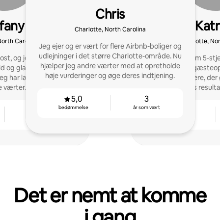
Chris
ffany
Katr
Charlotte, North Carolina
North Carolina
Charlotte, Nor
Jeg ejer og er vært for flere Airbnb-boliger og
udlejninger i det større Charlotte-område. Nu
st, og jeg nyder virkelig
Efter seks år som 5-stj
hjælper jeg andre værter med at opretholde
d og glade gæster. Jeg
problemfrie gæsteopl
høje vurderinger og øge deres indtjening.
jeg har lært, og hjælpe
medvært for ejere, der 
 værter.
ejendoms resulta
5,0
3
bedømmelse
år som vært
3
4,97
år som vært
bedømmelse
Det er nemt at komme
i gang