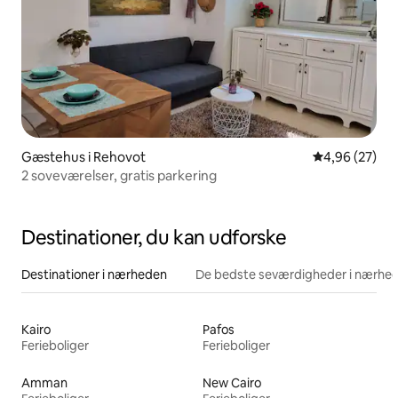
Gæstehus i Rehovot
4,96 ud af 5 
4,96 (27)
2 soveværelser, gratis parkering
Destinationer, du kan udforske
Destinationer i nærheden
De bedste seværdigheder i nærhe
Kairo
Pafos
Ferieboliger
Ferieboliger
Amman
New Cairo