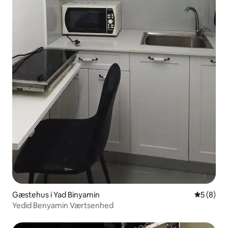
Gæstehus i Yad Binyamin
5 ud af 5
5 (8)
Yedid Benyamin Værtsenhed