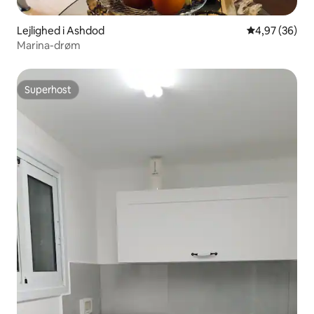
Lejlighed i Ashdod
4,97 ud af 5 
4,97 (36)
Marina-drøm
Superhost
Superhost