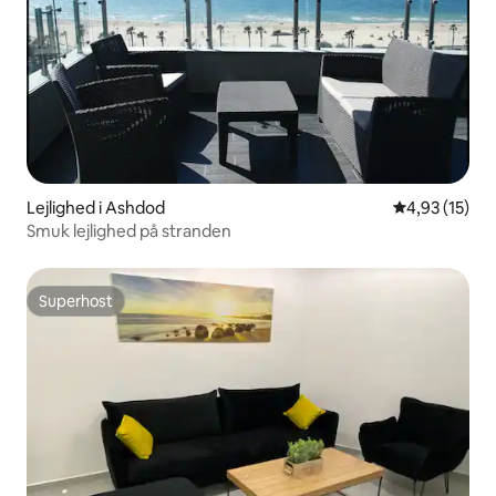
Lejlighed i Ashdod
4,93 ud af 5 
4,93 (15)
Smuk lejlighed på stranden
Superhost
Superhost