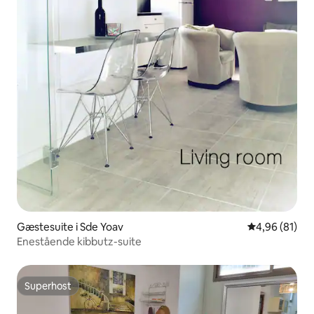
Gæstesuite i Sde Yoav
4,96 ud af 5 
4,96 (81)
Enestående kibbutz-suite
Superhost
Superhost