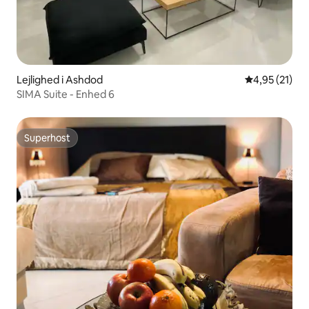
Lejlighed i Ashdod
4,95 ud af 5 
4,95 (21)
SIMA Suite - Enhed 6
Superhost
Superhost