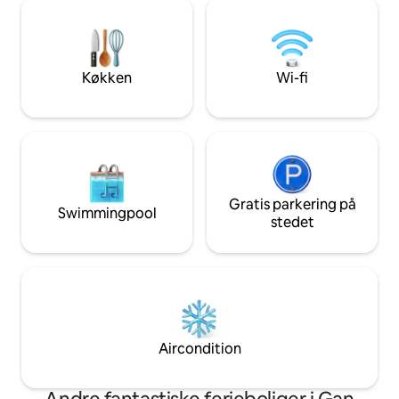
spisebord, der vender ud mod havet, og
Abu Gosh, hvor der
som er ideelt til måltider med udsigt og
restauranter - hum
en fantastisk solnedgang. Beliggenhed:
shawarma, canapé
Tæt på stranden, Super Victory,
de nærliggende lo
skøjtebanen (Blue Ice), restauranter,
Køkken
Wi-fi
restauranter og c
vandsport og Ashdod-markedet, der er
og er ikke åbne på
åbent om onsdagen – en perfekt
minutters kørsel f
beliggenhed for par og familier.
vandrestier, der 
Politikken for udtjekning om lørdagen
lokalsamfundet
træder i kraft lørdag aften. Den er
inkluderet i prisen.
Gratis parkering på
Swimmingpool
stedet
Aircondition