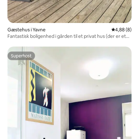
Gæstehus i Yavne
4,88 ud af 5
4,88 (8)
Fantastisk boligenhed i gården til et privat hus (der er et
læ)
Superhost
Superhost