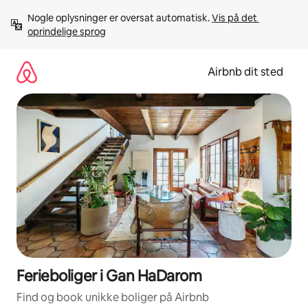
Gå
Nogle oplysninger er oversat automatisk. 
Vis på det 
videre
oprindelige sprog
til
indhold
Airbnb dit sted
Ferieboliger i Gan HaDarom
Find og book unikke boliger på Airbnb