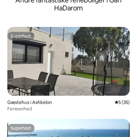
Andre fantastiske ferieboliger i Gan
HaDarom
Superhost
Superhost
Gæstehus i Ashkelon
5 ud af 5 
5 (35)
Ferieenhed
Superhost
Superhost