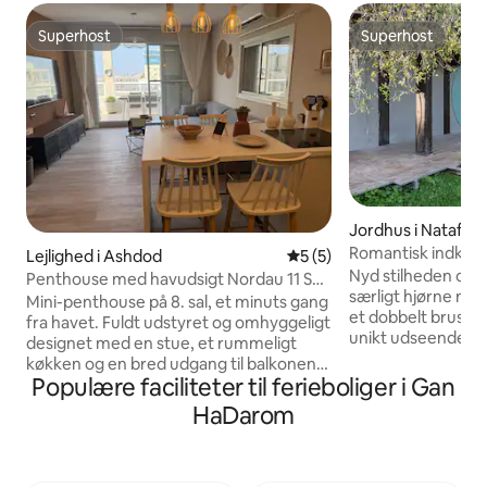
Superhost
Superhost
Superhost
Superhost
Jordhus i Nataf
Romantisk indkvartering til to med
Lejlighed i Ashdod
5 ud af 5 i gennemsnitlig
5 (5)
udsigt
Nyd stilheden og na
Penthouse med havudsigt Nordau 11 Sea
særligt hjørne me
View Penthouse
Mini-penthouse på 8. sal, et minuts gang
et dobbelt brusebad
fra havet. Fuldt udstyret og omhyggeligt
unikt udseende af 
designet med en stue, et rummeligt
eksponeret klippe
køkken og en bred udgang til balkonen
B&B'en blev bygge
Populære faciliteter til ferieboliger i Gan
med havudsigt. Hovedsoveværelse med
atmosfæren i et H
en anden udgang til balkonen. Lille
HaDarom
en træhåndværker 
soveværelse (sikkert værelse) med en
lund i de jødiske bjerge Morge
dobbeltsovesofa. Balkonen har en
par – kan bestilles 
grillplads, et opholdsområde og et
minutters køreafs