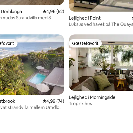
 i Umhlanga
4,96 ud af 5 i gennemsnitlig bedømmelse, 5
4,96 (52)
rmudas Strandvilla med 3
Lejlighed i Point
snitlig bedømmelse, 18 omtaler
lser
Luksus ved havet på The Quays
senge)
favorit
Gæstefavorit
gæstefavorit
Gæstefavorit
Lejlighed i Morningside
estbrook
4,99 ud af 5 i gennemsnitlig bedømmelse, 7
4,99 (74)
Tropisk hus
snitlig bedømmelse, 27 omtaler
ivat strandvilla mellem Umdloti