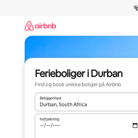
Gå
videre
til
indhold
Ferieboliger i Durban
Find og book unikke boliger på Airbnb
Beliggenhed
Når resultaterne er tilgængelige, skal du navigere
Indtjekning