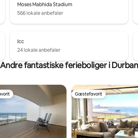
Moses Mabhida Stadium
566 lokale anbefaler
Icc
24 lokale anbefaler
Andre fantastiske ferieboliger i Durba
vorit
Gæstefavorit
vorit
Gæstefavorit