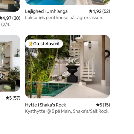
Lejlighed i Umhlanga
4,92 ud af 5 i gennem
4,92 (52)
2 omtaler
Luksuriøs penthouse på tagterrassen
4,97 ud af 5 i gennemsnitlig bedømmelse, 30 omtaler
4,97 (30)
med privat pool
 (2/4
Gæstefavorit
Bedste gæstefavorit
5 ud af 5 i gennemsnitlig bedømmelse, 57 omtaler
5 (57)
4 omtaler
Hytte i Shaka's Rock
5 ud af 5 i genne
5 (15)
Kysthytte @ 5 på Main, Shaka's/Salt Rock