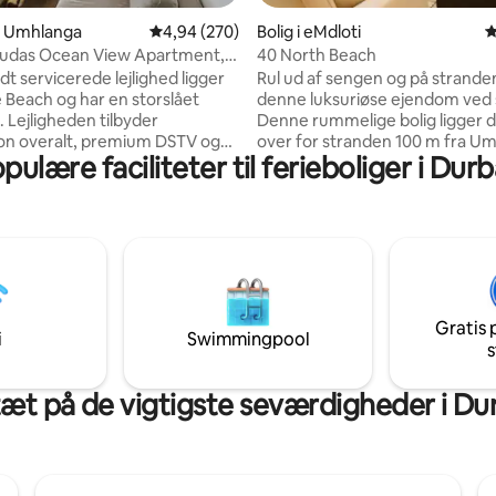
nitlig bedømmelse, 232 omtaler
 i Umhlanga
4,94 ud af 5 i gennemsnitlig bedømmelse, 27
4,94 (270)
Bolig i eMdloti
4
udas Ocean View Apartment,
40 North Beach
a
t servicerede lejlighed ligger
Rul ud af sengen og på strande
 Beach og har en storslået
denne luksuriøse ejendom ved 
der
Denne rummelige bolig ligger d
ion overalt, premium DSTV og
over for stranden 100 m fra Umd
pulære faciliteter til ferieboliger i Dur
Pool og 250 m fra restauranter
er strømafbrydelser. Det 2. og
café. Den tilbyder panoramisk 
relse deler et badeværelse.
på første række med de mest s
es te, kaffe, mælk, sukker og
solopgange. En generator holder lyset
lsesfaciliteter. Adgang til
tændt under strømafbrydelser. BEMÆR
en er gennem strandporten,
- Der kræves et refunderbart 
il en spadseretur ved havet.
når du booker denne strandboli
 butikker med 1 tildelt
Strengt forbudt at holde fester
Gratis 
t parkeringsplads gør dette til
modtage dagsbesøgende ude
i
Swimmingpool
s
e destination.
forudgående aftale med værte
tæt på de vigtigste seværdigheder i Du