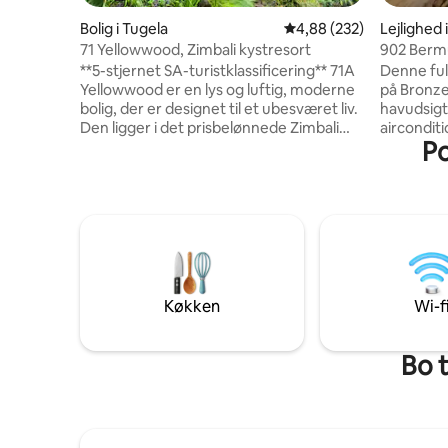
Bolig i Tugela
4,88 ud af 5 i gennems
4,88 (232)
Lejlighed
71 Yellowwood, Zimbali kystresort
902 Berm
Umhlang
**5-stjernet SA-turistklassificering** 71A
Denne fuld
Yellowwood er en lys og luftig, moderne
på Bronze
bolig, der er designet til et ubesværet liv.
havudsigt. Lejligheden tilby
Den ligger i det prisbelønnede Zimbali
aircondit
Po
Coastal Resort, der har adskillige
WiFi. Omformeren holder tv og wi-fi
faciliteter, herunder en Tom Weiskopf-
tændt und
golfbane, fem pools, herunder en
3. sovevæ
børnepool med rutsjebaner, adgang til
Der tilbyd
stranden, tennis- og squashbaner,
alle badevære
naturstier og adskillige restauranter og
promenad
kaffebarer. Boligen har også DSTV,
perfekt t
faciliteter til grill med gas og daglig
Nærhed til
rengøringsservice (ekskl. søndag) og
overdække
Køkken
Wi-f
støtte solenergi.
din ideell
Bo 