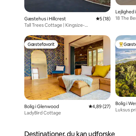
Lejlighed
18 The Be
Gæstehus i Hillcrest
5 ud af 5 i gennem
5 (18)
sovevære
Tall Trees Cottage | Kingsize-
dobbeltsenge | Private terrasser
Gæstefavorit
Gæste
Gæstefavorit
Bedste 
Bolig i W
Bolig i Glenwood
4,89 ud af 5 i gennem
4,89 (27)
Luksus pr
LadyBird Cottage
Ballito
Destinationer, du kan udforske