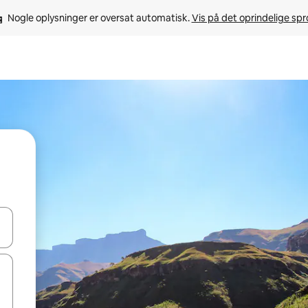
Nogle oplysninger er oversat automatisk. 
Vis på det oprindelige sp
 med piletasterne op og ned eller se mere ved at trykke eller stryge.