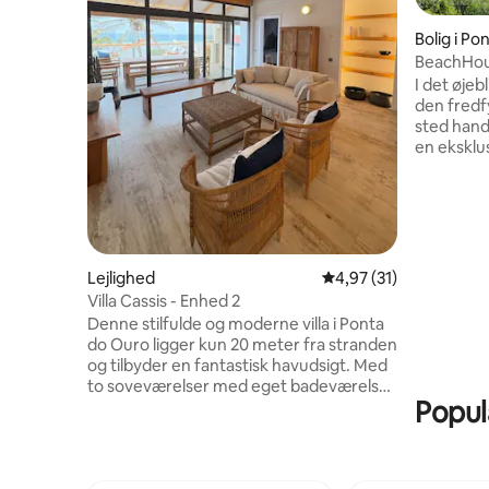
Bolig i P
BeachHou
Ouro (Star
I det øjeb
den fredfy
sted hand
en eksklus
15 minutt
af natur o
hvor du ka
pålideligt 
brug for a
igen. Bel
Lejlighed
4,97 ud af 5 i gennem
4,97 (31)
med vagte
Villa Cassis - Enhed 2
parkering 
Denne stilfulde og moderne villa i Ponta
udgangspu
do Ouro ligger kun 20 meter fra stranden
fjernarbe
og tilbyder en fantastisk havudsigt. Med
to soveværelser med eget badeværelse
Populæ
er den perfekt til familier eller par, der
søger komfort og privatliv. I Ponta, men
væk fra myldretheden. Vores Starlink-
wifi gør den perfekt til fjernarbejde eller