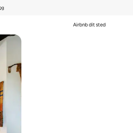
rog
Airbnb dit sted