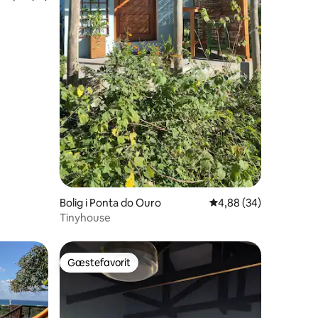
Bolig i Ponta do Ouro
4,88 ud af 5 i gennem
4,88 (34)
Tinyhouse
Gæstefavorit
Gæstefavorit