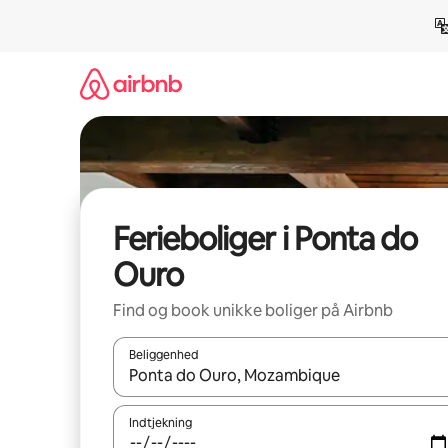
Gå
videre
til
indhold
Ferieboliger i Ponta do
Ouro
Find og book unikke boliger på Airbnb
Beliggenhed
Når resultaterne er tilgængelige, skal du navigere
Indtjekning