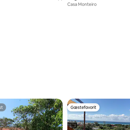
Casa Monteiro
st
Gæstefavorit
st
Gæstefavorit