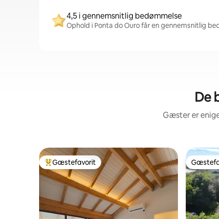
4,5 i gennemsnitlig bedømmelse
Ophold i Ponta do Ouro får en gennemsnitlig be
De b
Gæster er enige
Gæstefavorit
Gæstefa
Bedste gæstefavorit
Gæstefa