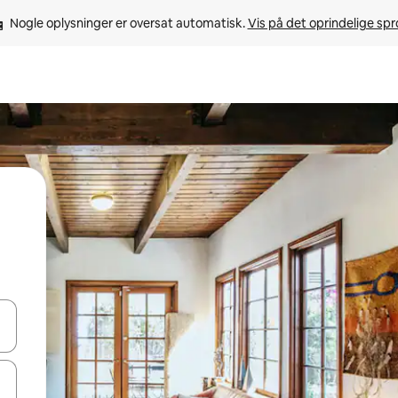
Nogle oplysninger er oversat automatisk. 
Vis på det oprindelige sp
 med piletasterne op og ned eller se mere ved at trykke eller stryge.