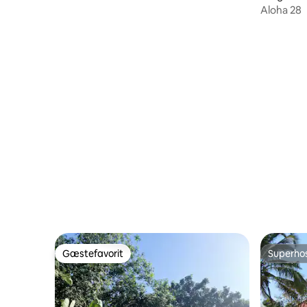
Aloha 28
Gæstefavorit
Superho
Gæstefavorit
Superho