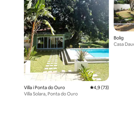
Bolig
Casa Dau
Villa i Ponta do Ouro
4,9 ud af 5 i gennem
4,9 (73)
Villa Solara, Ponta do Ouro