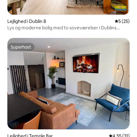
Lejlighed i Dublin 8
5 ud af 5 
5 (25)
Lys og moderne bolig med to soveværelser i Dublins
centrum
Superhost
Superhost
Lejlighed i Temple Bar
4,55 ud af 5 
4,55 (31)