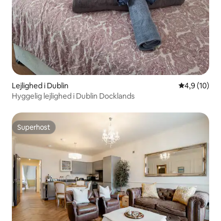
Lejlighed i Dublin
4,9 ud af 5 
4,9 (10)
Hyggelig lejlighed i Dublin Docklands
Superhost
Superhost