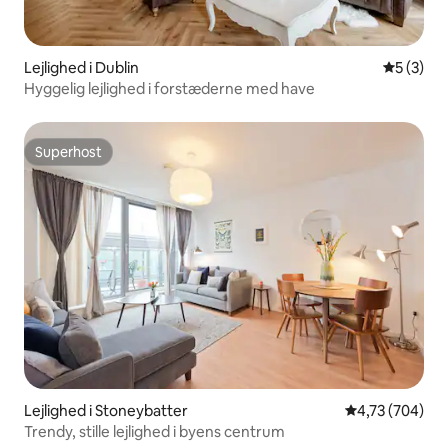
Lejlighed i Dublin
5 ud af 5
5 (3)
Hyggelig lejlighed i forstæderne med have
Superhost
Superhost
Lejlighed i Stoneybatter
4,73 ud af 5 i
4,73 (704)
Trendy, stille lejlighed i byens centrum