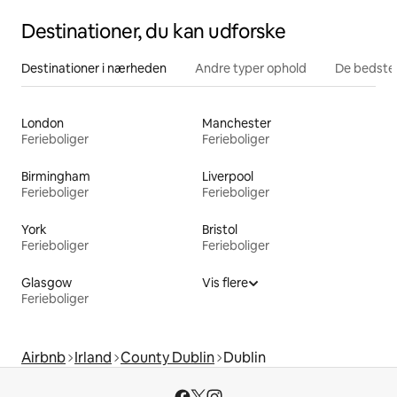
Destinationer, du kan udforske
Destinationer i nærheden
Andre typer ophold
De bedste
London
Manchester
Ferieboliger
Ferieboliger
Birmingham
Liverpool
Ferieboliger
Ferieboliger
York
Bristol
Ferieboliger
Ferieboliger
Glasgow
Vis flere
Ferieboliger
Airbnb
Irland
County Dublin
Dublin