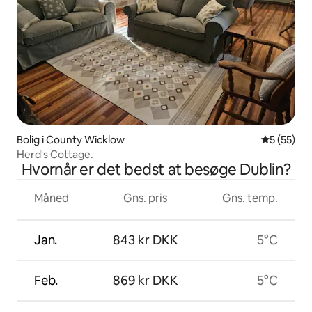
Bolig i County Wicklow
5 ud af 5 
5 (55)
Herd's Cottage.
Hvornår er det bedst at besøge Dublin?
Måned
Gns. pris
Gns. temp.
Jan.
843 kr DKK
5°C
Feb.
869 kr DKK
5°C