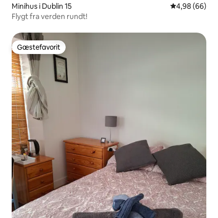
Minihus i Dublin 15
4,98 ud af 5 
4,98 (66)
Flygt fra verden rundt!
Gæstefavorit
Gæstefavorit