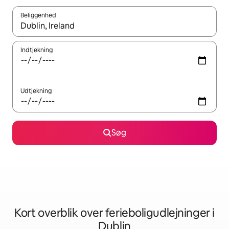
Beliggenhed
Når resultaterne er tilgængelige, skal du navigere med piletaste
Indtjekning
Udtjekning
Søg
Kort overblik over ferieboligudlejninger i
Dublin