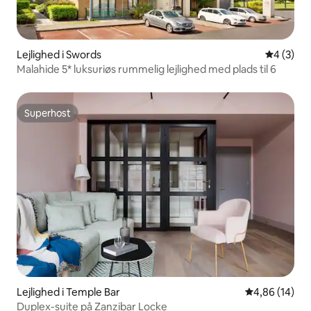
Lejlighed i Swords
4 ud af 5
4 (3)
Malahide 5* luksuriøs rummelig lejlighed med plads til 6
Superhost
Superhost
Lejlighed i Temple Bar
4,86 ud af 5 
4,86 (14)
Duplex-suite på Zanzibar Locke