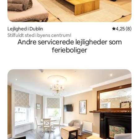
Lejlighed i Dublin
4,25 ud af 5
4,25 (8)
Stilfuldt sted i byens centrum!
Andre servicerede lejligheder som
ferieboliger