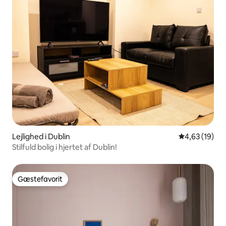
Lejlighed i Dublin
4,63 ud af 5 
4,63 (19)
Stilfuld bolig i hjertet af Dublin!
Gæstefavorit
Gæstefavorit