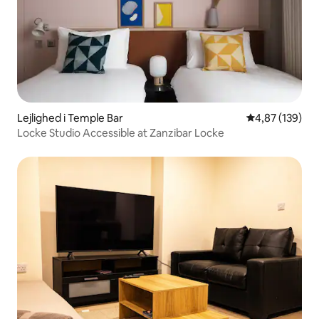
Lejlighed i Temple Bar
4,87 ud af 5 i
4,87 (139)
Locke Studio Accessible at Zanzibar Locke