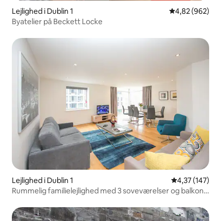
Lejlighed i Dublin 1
4,82 ud af 5 i
4,82 (962)
Byatelier på Beckett Locke
Lejlighed i Dublin 1
4,37 ud af 5 i
4,37 (147)
Rummelig familielejlighed med 3 soveværelser og balkon i
centrum