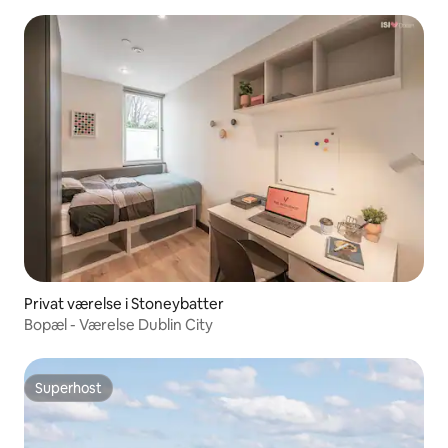
Sovepladser til 4
Privat værelse i Stoneybatter
Bopæl - Værelse Dublin City
Superhost
Superhost