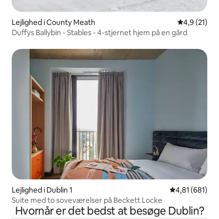
Lejlighed i County Meath
4,9 ud af 5 
4,9 (21)
Duffys Ballybin - Stables - 4-stjernet hjem på en gård
Lejlighed i Dublin 1
4,81 ud af 5 i
4,81 (681)
Suite med to soveværelser på Beckett Locke
Hvornår er det bedst at besøge Dublin?