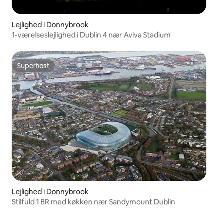
Lejlighed i Donnybrook
1-værelseslejlighed i Dublin 4 nær Aviva Stadium
Superhost
Superhost
Lejlighed i Donnybrook
Stilfuld 1 BR med køkken nær Sandymount Dublin