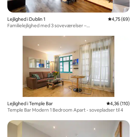
Lejlighed i Dublin 1
4,75 ud af 5 
4,75 (69)
Familielejlighed med 3 soveværelser –
dobbelt-/enkeltsenge
Lejlighed i Temple Bar
4,36 ud af 5 i
4,36 (110)
Temple Bar Modern 1 Bedroom Apart - sovepladser til 4