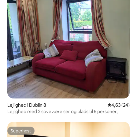
Lejlighed i Dublin 8
4,63 ud af 5 
4,63 (24)
Lejlighed med 2 soveværelser og plads til 5 personer,
Superhost
Superhost