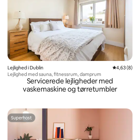
Lejlighed i Dublin
4,63 ud af 5
4,63 (8)
Lejlighed med sauna, fitnessrum, damprum
Servicerede lejligheder med
vaskemaskine og tørretumbler
Superhost
Superhost