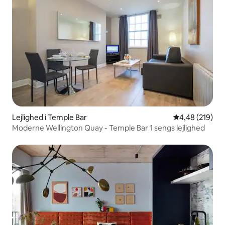
Lejlighed i Temple Bar
4,48 ud af 5 i
4,48 (219)
Moderne Wellington Quay - Temple Bar 1 sengs lejlighed