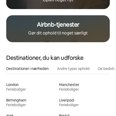
Airbnb-tjenester
Gør dit ophold til noget særligt
Destinationer, du kan udforske
Destinationer i nærheden
Andre typer ophold
De bedste
London
Manchester
Ferieboliger
Ferieboliger
Birmingham
Liverpool
Ferieboliger
Ferieboliger
York
Bristol