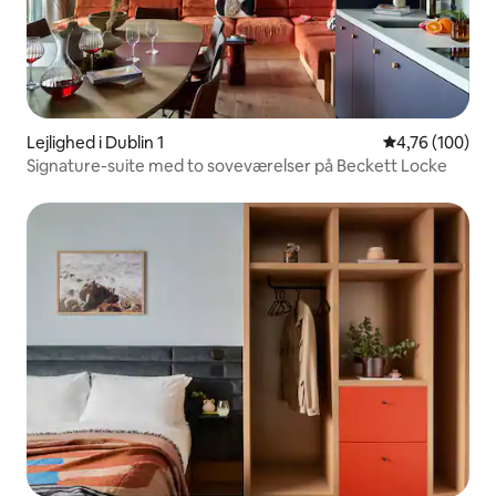
Lejlighed i Dublin 1
4,76 ud af 5 i
4,76 (100)
Signature-suite med to soveværelser på Beckett Locke