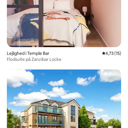
Lejlighed i Temple Bar
4,73 ud af 5
4,73 (15)
Flodsuite på Zanzibar Locke