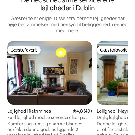
De bedst bedømte servicerede
lejligheder i Dublin
Gæsterne er enige: Disse servicerede lejligheder har
høje bedømmelser med hensyn til beliggenhed, renhed
med mere.
Gæstefavorit
Gæstefavorit
Gæstefavorit
Gæstefavorit
Lejlighed i Rathmines
4,8 ud af 5 i gennemsnitlig 
4,8 (49)
Lejlighed i Mayno
Fuld lejlighed med to soveværelser på
Dejlig lejlighed m
den sydlige side af byen.
dobbeltseng, lejli
Komfort og kunstig charme blandes
Denne lejlighed m
perfekt i denne godt beliggende 2-
er et fantastisk st