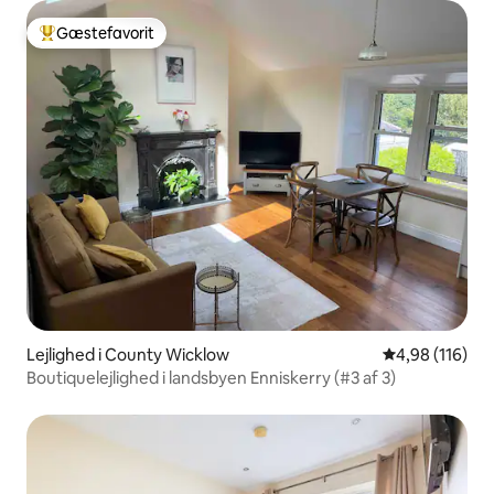
Gæstefavorit
Bedste gæstefavorit
Lejlighed i County Wicklow
4,98 ud af 5 i
4,98 (116)
Boutiquelejlighed i landsbyen Enniskerry (#3 af 3)