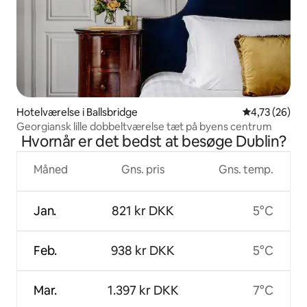
Hotelværelse i Ballsbridge
4,73 ud af 5 
4,73 (26)
Georgiansk lille dobbeltværelse tæt på byens centrum
Hvornår er det bedst at besøge Dublin?
Måned
Gns. pris
Gns. temp.
Jan.
821 kr DKK
5°C
Feb.
938 kr DKK
5°C
Mar.
1.397 kr DKK
7°C