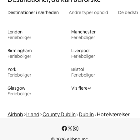
Destinationer i nærheden
Andre typer ophold
De bedste
London
Manchester
Ferieboliger
Ferieboliger
Birmingham
Liverpool
Ferieboliger
Ferieboliger
York
Bristol
Ferieboliger
Ferieboliger
Glasgow
Vis flere
Ferieboliger
Airbnb
Irland
County Dublin
Dublin
Hotelværelser
© 2026 Airbnb, Inc.