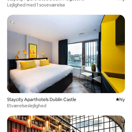
Lejlighed med 1 soveværelse
Staycity Aparthotels Dublin Castle
Nyt ove
Ny
Etværelseslejlighed