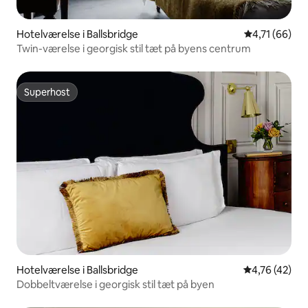
Hotelværelse i Ballsbridge
4,71 ud af 5 
4,71 (66)
Twin-værelse i georgisk stil tæt på byens centrum
Superhost
Superhost
Hotelværelse i Ballsbridge
4,76 ud af 5 
4,76 (42)
Dobbeltværelse i georgisk stil tæt på byen