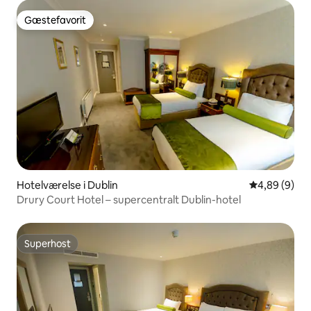
Gæstefavorit
Gæstefavorit
Hotelværelse i Dublin
4,89 ud af 5
4,89 (9)
Drury Court Hotel – supercentralt Dublin-hotel
Superhost
Superhost