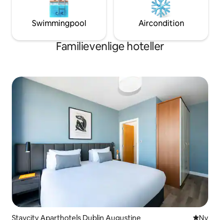
Swimmingpool
Aircondition
Familievenlige hoteller
Staycity Aparthotels Dublin Augustine
Nyt ove
Ny