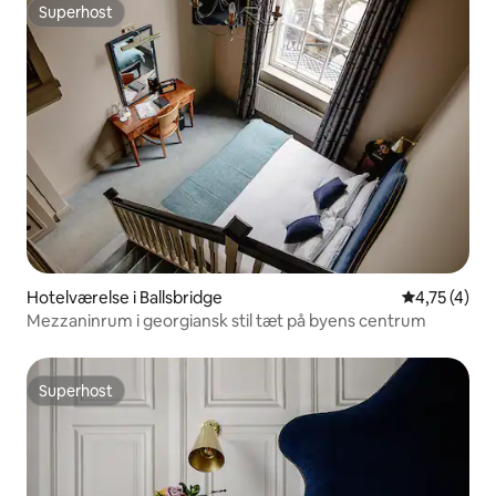
Superhost
Superhost
Hotelværelse i Ballsbridge
4,75 ud af 5
4,75 (4)
Mezzaninrum i georgiansk stil tæt på byens centrum
Superhost
Superhost