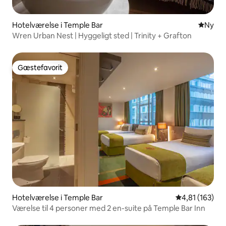
Hotelværelse i Temple Bar
Nyt ove
Ny
Wren Urban Nest | Hyggeligt sted | Trinity + Grafton
Gæstefavorit
Gæstefavorit
Hotelværelse i Temple Bar
4,81 ud af 5 i
4,81 (163)
Værelse til 4 personer med 2 en-suite på Temple Bar Inn