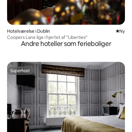
Hotelværelse i Dublin
Nyt ove
Ny
Coopers Lane lige i hjertet af "Liberties"
Andre hoteller som ferieboliger
Superhost
Superhost