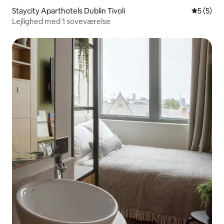
Staycity Aparthotels Dublin Tivoli
5 ud af 5
5 (5)
Lejlighed med 1 soveværelse