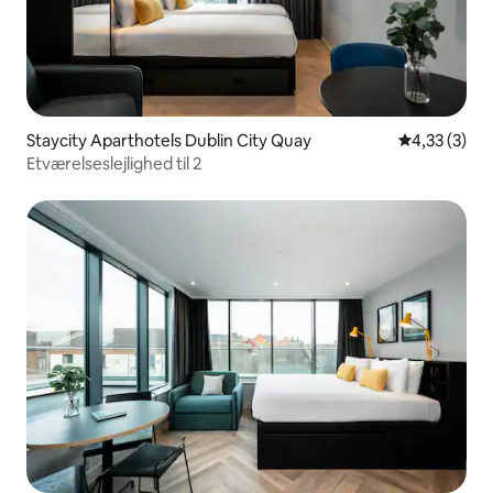
Staycity Aparthotels Dublin City Quay
4,33 ud af 5
4,33 (3)
Etværelseslejlighed til 2