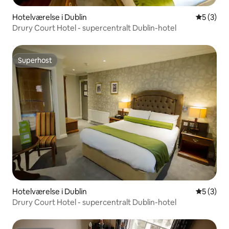
Hotelværelse i Dublin
5 ud af 5
5 (3)
Drury Court Hotel - supercentralt Dublin-hotel
Superhost
Superhost
Hotelværelse i Dublin
5 ud af 5
5 (3)
Drury Court Hotel - supercentralt Dublin-hotel