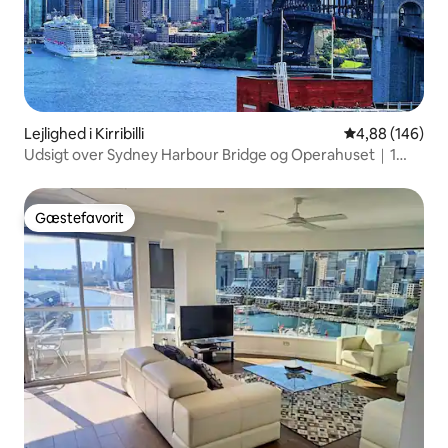
Lejlighed i Kirribilli
4,88 ud af 5 i
4,88 (146)
Udsigt over Sydney Harbour Bridge og Operahuset｜1
parkeringsplads
Gæstefavorit
Gæstefavorit