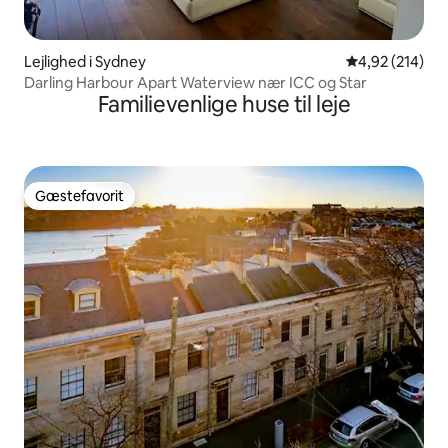
Lejlighed i Sydney
4,92 ud af 5 i
4,92 (214)
Darling Harbour Apart Waterview nær ICC og Star
Familievenlige huse til leje
Gæstefavorit
Gæstefavorit