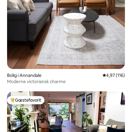
Bolig i Annandale
4,97 ud af 5 i
4,97 (116)
Moderne victoriansk charme
Gæstefavorit
Bedste gæstefavorit