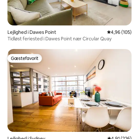
Lejlighed i Dawes Point
4,96 ud af 5 i
4,96 (105)
Tidløst feriested i Dawes Point nær Circular Quay
Gæstefavorit
Gæstefavorit
Lejlighed i Sydney
4,91 ud af 5 i
4,91 (226)