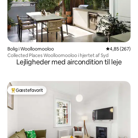
Bolig i Woolloomooloo
4,85 ud af 5 i
4,85 (267)
Collected Places Woolloomooloo i hjertet af Syd
Lejligheder med aircondition til leje
Gæstefavorit
Bedste gæstefavorit