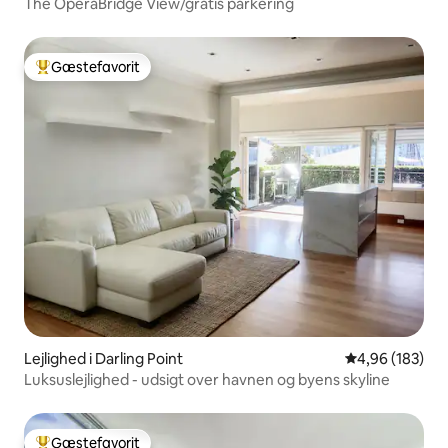
The OperaBridge View/gratis parkering
Gæstefavorit
Bedste gæstefavorit
Lejlighed i Darling Point
4,96 ud af 5 i
4,96 (183)
Luksuslejlighed - udsigt over havnen og byens skyline
Gæstefavorit