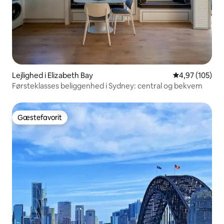
Lejlighed i Elizabeth Bay
4,97 ud af 5 i
4,97 (105)
Førsteklasses beliggenhed i Sydney: central og bekvem
Gæstefavorit
Gæstefavorit