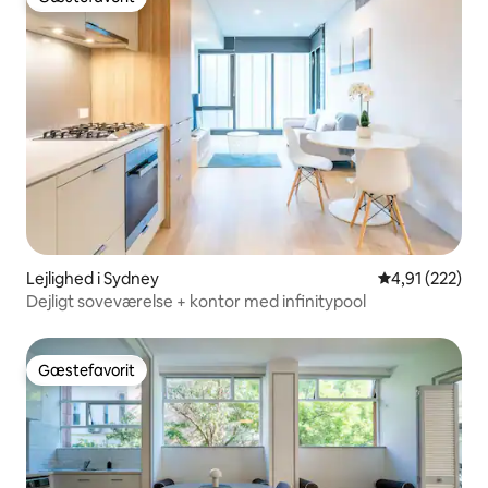
Gæstefavorit
Lejlighed i Sydney
4,91 ud af 5 i
4,91 (222)
Dejligt soveværelse + kontor med infinitypool
Gæstefavorit
Gæstefavorit