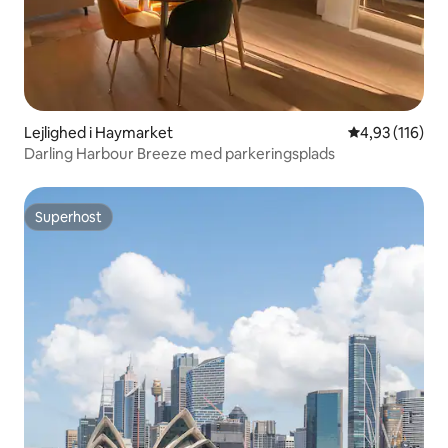
Lejlighed i Haymarket
4,93 ud af 5 i
4,93 (116)
Darling Harbour Breeze med parkeringsplads
Superhost
Superhost