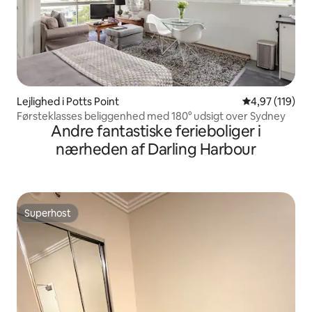
Lejlighed i Potts Point
4,97 ud af 5 i
4,97 (119)
Førsteklasses beliggenhed med 180° udsigt over Sydney
Andre fantastiske ferieboliger i
nærheden af Darling Harbour
Superhost
Superhost