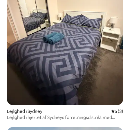
Lejlighed i Sydney
5 ud af 5
5 (3)
Lejlighed i hjertet af Sydneys forretningsdistrikt med
udsigt over byen