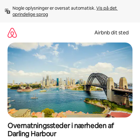
Gå
Nogle oplysninger er oversat automatisk. 
Vis på det 
videre
oprindelige sprog
til
indhold
Airbnb dit sted
Overnatningssteder i nærheden af
Darling Harbour