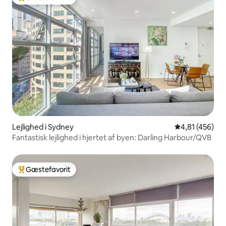
Bedste gæstefavorit
Lejlighed i Sydney
4,81 ud af 5 i
4,81 (456)
Fantastisk lejlighed i hjertet af byen: Darling Harbour/QVB
Gæstefavorit
Bedste gæstefavorit