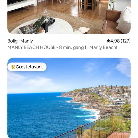
Bolig i Manly
4,98 ud af 5 i
4,98 (127)
MANLY BEACH HOUSE - 8 min. gang til Manly Beach!
Gæstefavorit
Bedste gæstefavorit