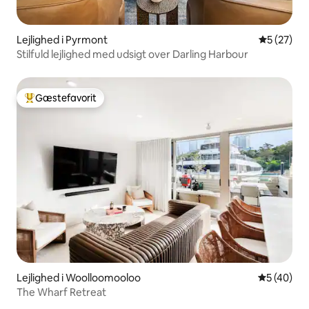
Lejlighed i Pyrmont
5 ud af 5 
5 (27)
Stilfuld lejlighed med udsigt over Darling Harbour
Gæstefavorit
Bedste gæstefavorit
Lejlighed i Woolloomooloo
5 ud af 5 
5 (40)
The Wharf Retreat