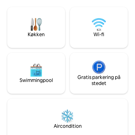
hver især har et tv og en indbygget
nogle aromatiske s
garderobe. Der er Google TV i loungen.
vin op, og slap af
Jeg er sikker på, at du vil elske at vende
endeløse bylys og 
tilbage efter en dag med at udforske
nattehimmel. Du vi
Sydney. Du har måske aldrig lyst til at
glemme alle dine 
forlade stedet!
rolige atmosfære.
Køkken
Wi-fi
Gratis parkering på
Swimmingpool
stedet
Aircondition