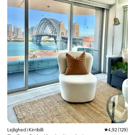
Lejlighed i Kirribilli
4,92 ud af 5 i
4,92 (129)