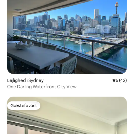
Lejlighed i Sydney
5 ud af 5 
5 (42)
One Darling Waterfront City View
Gæstefavorit
Gæstefavorit