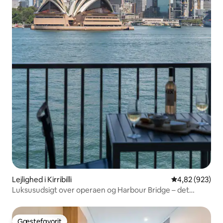
Lejlighed i Kirribilli
4,82 ud af 5 i
4,82 (923)
Luksusudsigt over operaen og Harbour Bridge – det
bedste i Syd
Gæstefavorit