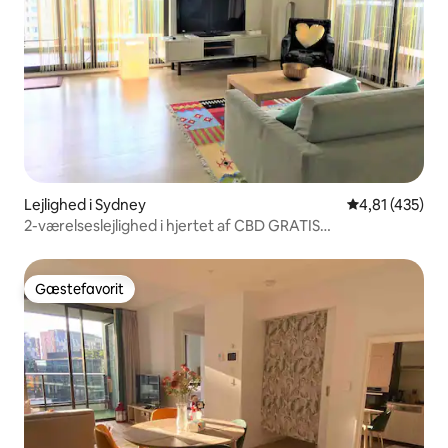
Lejlighed i Sydney
4,81 ud af 5 i
4,81 (435)
2-værelseslejlighed i hjertet af CBD GRATIS
PARKERINGSPLADS
Gæstefavorit
Gæstefavorit