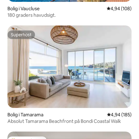
Bolig i Vaucluse
4,94 ud af 5 i
4,94 (108)
180 graders havudsigt.
Superhost
Superhost
Bolig i Tamarama
4,94 ud af 5 i
4,94 (185)
Absolut Tamarama Beachfront på Bondi Coastal Walk