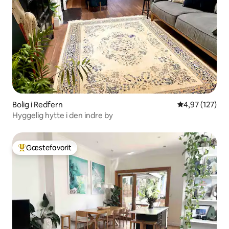
Bolig i Redfern
4,97 ud af 5 i
4,97 (127)
Hyggelig hytte i den indre by
Gæstefavorit
Bedste gæstefavorit