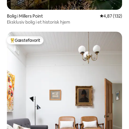
Bolig i Millers Point
4,87 ud af 5 i
4,87 (132)
Eksklusiv bolig i et historisk hjem
Gæstefavorit
Bedste gæstefavorit