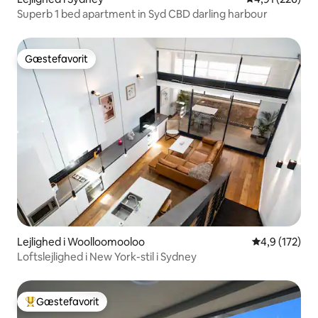
Superb 1 bed apartment in Syd CBD darling harbour
Gæstefavorit
Gæstefavorit
Lejlighed i Woolloomooloo
4,9 ud af 5 i
4,9 (172)
Loftslejlighed i New York-stil i Sydney
Gæstefavorit
Bedste gæstefavorit