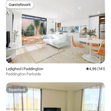
Gæstefavorit
Gæstefavorit
Lejlighed i Paddington
4,96 ud af 5 i
4,96 (141)
Paddington Parkside
Superhost
Superhost