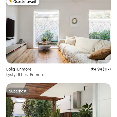
Gæstefavorit
Bedste gæstefavorit
Bolig i Enmore
4,94 ud af 5 i
4,94 (117)
Lysfyldt hus i Enmore
Superhost
Superhost