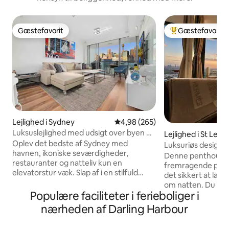
Gæstefavorit
Gæstefavorit
Gæstefavorit
Bedste gæstefavo
Lejlighed i Sydney
4,98 ud af 5 i gennemsnitlig be
4,98 (265)
Luksuslejlighed med udsigt over byen og
Lejlighed i St Leon
Darling Harbour
Oplev det bedste af Sydney med
Luksuriøs design
havnen, ikoniske seværdigheder,
soveværelse•Udsi
Denne penthousele
restauranter og natteliv kun en
skyline•Parkering
fremragende privat
elevatorstur væk. Slap af i en stilfuld
det sikkert at lad
lejlighed med moderne kunst, en
om natten. Du vil i
læderlounge og en privat balkon med
Populære faciliteter i ferieboliger i
er for stærke til at
udsigt over de funklende lys i byen. Vågn
du nyde det char
nærheden af Darling Harbour
op til en fantastisk udsigt over havnen
der minder om sce
og skylinen fra de lyse soveværelser, der
Stream klavermusi