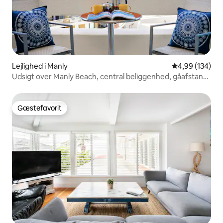
Lejlighed i Manly
4,99 ud af 5 i
4,99 (134)
Udsigt over Manly Beach, central beliggenhed, gåafstand
til færge
Gæstefavorit
Gæstefavorit