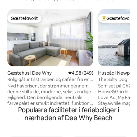
Gæstefavorit
Gæstefavorit
Gæstefavorit
Bedste gæstefavo
Gæstehus i Dee Why
4,98 ud af 5 i gennemsnitlig be
4,98 (249)
Husbåd i Newport
Rolig gåtur til stranden og caféer fra en
The Salty Dog
nordvendt lejlighed
Nyd havbrisen, der strømmer gennem
Som set på Ch7 Mo
denne stilfulde, moderne, selvstændige
House&Garden, In
lejlighed. Den beroligende, neutrale
Love Au, My Favou
farvepalet er smukt indrettet, funktionel
Stayawhile magaz
Populære faciliteter i ferieboliger i
og rummelig og tilføjer en
Sommerhusmagasinet 
strandlignende stemning. Med egen
af salt luft, lyden 
nærheden af Dee Why Beach
parkeringsplads, vaskeri,
solen, der glitrer 
loftsventilatorer, fuldt udstyret køkken,
omgiver dig ... en 
højhastigheds-Wi-Fi, Apple TV-adgang,
verden, der er eft