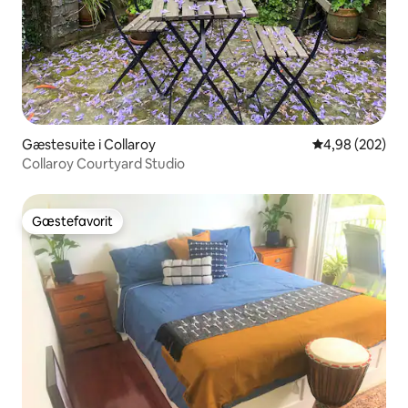
Gæstesuite i Collaroy
4,98 ud af 5 i
4,98 (202)
Collaroy Courtyard Studio
Gæstefavorit
Gæstefavorit