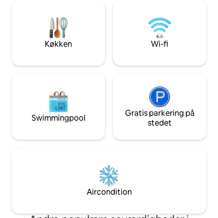
har den alle fornødenheder til at gøre
er et rum, der er 
det til et hjem væk fra hjemmet. Den
åbent for vandet, 
tager hensyn til en bæredygtig livsstil og
der inviterer dig ti
giver dig miljøvenlige toiletartikler,
"være", til at gå o
vaskemidler og rengøringsprodukter.
forbindelsen til m
Køkken
Wi-fi
Meget stille, men kun et øjebliks gåtur
bedst.
fra strandpromenaden, parken og en
række restauranter, caféer og barer.
Med privat adgang er lejligheden med et
soveværelse ikke lille og har alt, hvad du
behøver for en god ferie. Den er perfekt
til par eller singler, men der er en dobbelt
sovesofa til ekstra personer. Køkkenet
Gratis parkering på
Swimmingpool
har masser af madlavningsplads og er
stedet
fuldt udstyret. * Trådløst internet * Tv *
Fuldt udstyret køkken med køleskab,
mikrobølgeovn, ovn, kogeplade,
opvaskemaskine, kaffemaskine *
Queensize-dobbeltseng *
Dobbeltsovesofa * Sengetøj og
håndklæder * Hårtørrer * Bluetooth-
Aircondition
højttaler til musik * Loftsventilator *
Skrivebord * Vaskerum/opbevaringsrum
* Vaskemaskine * Tøjbøjle * Strygejern og