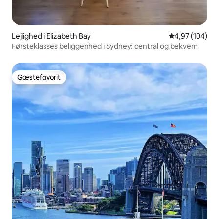
Lejlighed i Elizabeth Bay
4,97 ud af 5 i
4,97 (104)
Førsteklasses beliggenhed i Sydney: central og bekvem
Gæstefavorit
Gæstefavorit