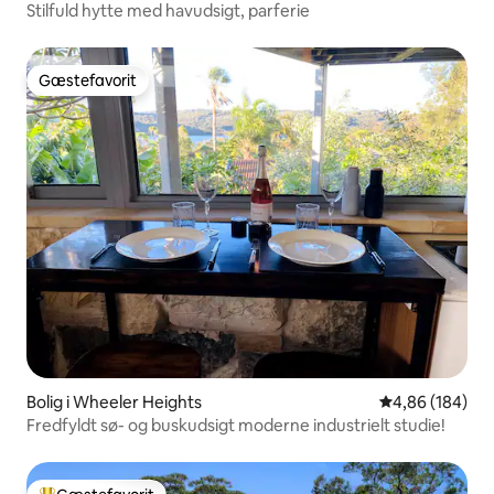
Stilfuld hytte med havudsigt, parferie
Gæstefavorit
Gæstefavorit
Bolig i Wheeler Heights
4,86 ud af 5 i
4,86 (184)
Fredfyldt sø- og buskudsigt moderne industrielt studie!