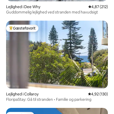
Lejlighed i Dee Why
4,87 ud af 5 i
4,87 (212)
Guddommelig lejlighed ved stranden med havudsigt
Gæstefavorit
Bedste gæstefavorit
Lejlighed i Collaroy
4,92 ud af 5 i
4,92 (130)
FloripaStay: Gå til stranden • Familie og parkering