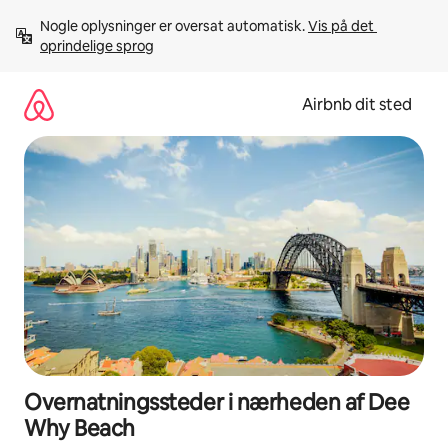
Gå
Nogle oplysninger er oversat automatisk. 
Vis på det 
videre
oprindelige sprog
til
indhold
Airbnb dit sted
Overnatningssteder i nærheden af Dee
Why Beach