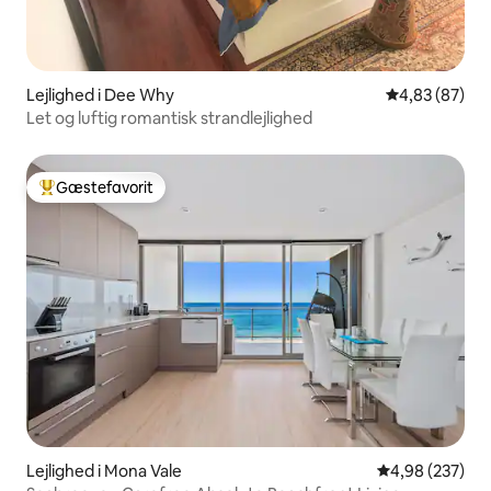
Lejlighed i Dee Why
4,83 ud af 5 
4,83 (87)
Let og luftig romantisk strandlejlighed
Gæstefavorit
Bedste gæstefavorit
Lejlighed i Mona Vale
4,98 ud af 5 i
4,98 (237)