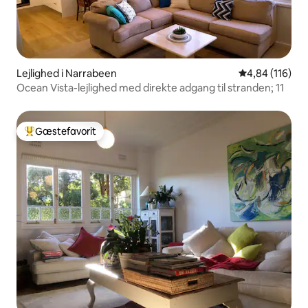
Lejlighed i Narrabeen
4,84 ud af 5 i
4,84 (116)
Ocean Vista-lejlighed med direkte adgang til stranden; 11
Gæstefavorit
Bedste gæstefavorit