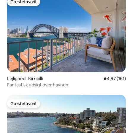
Gæstefavorit
Gæstefavorit
Lejlighed i Kirribilli
4,97 ud af 5 i
4,97 (161)
Fantastisk udsigt over havnen.
Gæstefavorit
Gæstefavorit