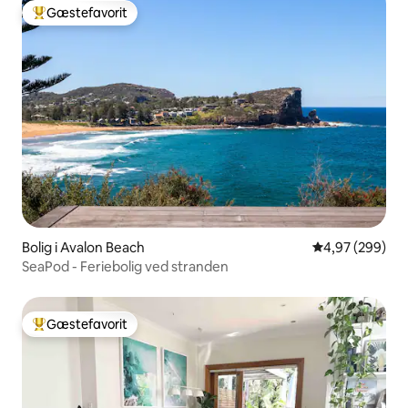
Gæstefavorit
Bedste gæstefavorit
Bolig i Avalon Beach
4,97 ud af 5 i
4,97 (299)
SeaPod - Feriebolig ved stranden
Gæstefavorit
Bedste gæstefavorit