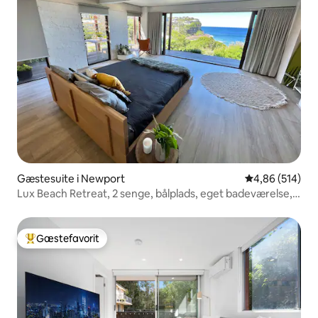
Gæstesuite i Newport
4,86 ud af 5 i
4,86 (514)
Lux Beach Retreat, 2 senge, bålplads, eget badeværelse,
fitnessrum.
Gæstefavorit
Bedste gæstefavorit