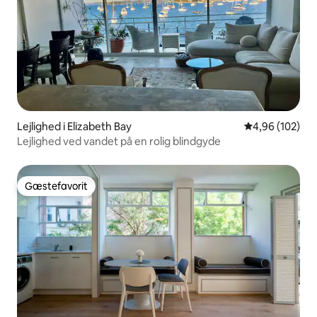
Lejlighed i Elizabeth Bay
4,96 ud af 5 i
4,96 (102)
Lejlighed ved vandet på en rolig blindgyde
Gæstefavorit
Gæstefavorit