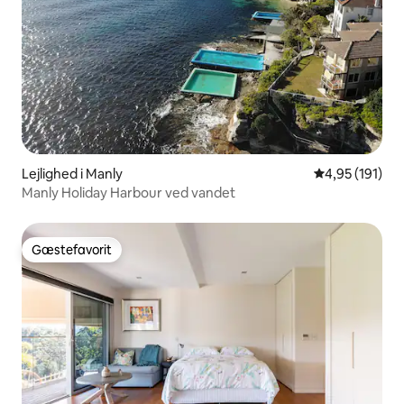
Lejlighed i Manly
4,95 ud af 5 i
4,95 (191)
Manly Holiday Harbour ved vandet
Gæstefavorit
Gæstefavorit