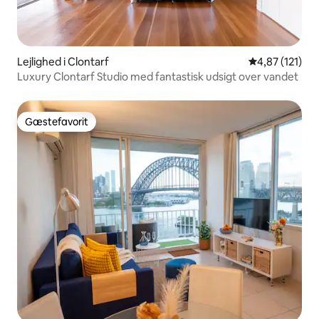
Lejlighed i Clontarf
4,87 ud af 5 i
4,87 (121)
Luxury Clontarf Studio med fantastisk udsigt over vandet
Gæstefavorit
Gæstefavorit