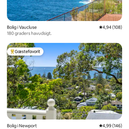
Bolig i Vaucluse
4,94 ud af 5 i
4,94 (108)
180 graders havudsigt.
Gæstefavorit
Bedste gæstefavorit
Bolig i Newport
4,99 ud af 5 i
4,99 (146)