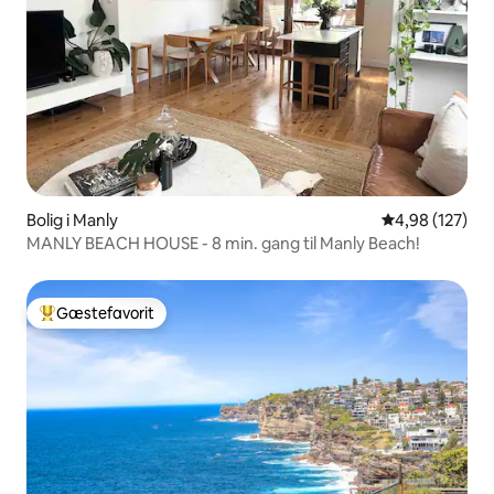
Bolig i Manly
4,98 ud af 5 i
4,98 (127)
MANLY BEACH HOUSE - 8 min. gang til Manly Beach!
Gæstefavorit
Bedste gæstefavorit