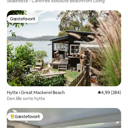
Seabreeze - Carefree Absolute Beachfront Living
Gæstefavorit
Gæstefavorit
Hytte i Great Mackerel Beach
4,99 ud af 5 i
4,99 (284)
Den lille sorte hytte
Gæstefavorit
Bedste gæstefavorit