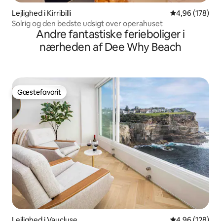
Lejlighed i Kirribilli
4,96 ud af 5 i
4,96 (178)
Solrig og den bedste udsigt over operahuset
Andre fantastiske ferieboliger i
nærheden af Dee Why Beach
Gæstefavorit
Gæstefavorit
Lejlighed i Vaucluse
4,96 ud af 5 i
4,96 (128)