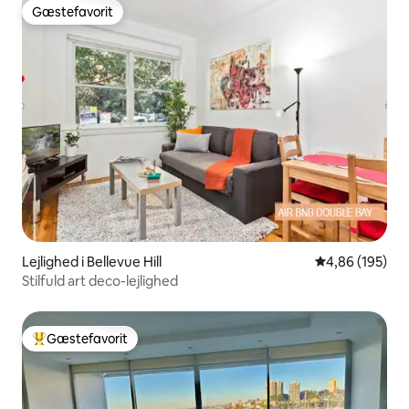
Gæstefavorit
Gæstefavorit
Lejlighed i Bellevue Hill
4,86 ud af 5 i
4,86 (195)
Stilfuld art deco-lejlighed
Gæstefavorit
Bedste gæstefavorit