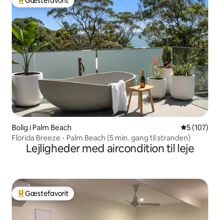
Gæstefavorit
Bedste gæstefavorit
Bolig i Palm Beach
5 ud af 5 i
5 (107)
Florida Breeze - Palm Beach (5 min. gang til stranden)
Lejligheder med aircondition til leje
Gæstefavorit
Bedste gæstefavorit