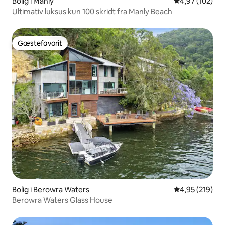
Bolig i Manly
4,97 ud af 5 i
4,97 (102)
Ultimativ luksus kun 100 skridt fra Manly Beach
Gæstefavorit
Gæstefavorit
Bolig i Berowra Waters
4,95 ud af 5 i
4,95 (219)
Berowra Waters Glass House