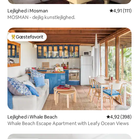
Lejlighed i Mosman
4,91 ud af 5 
4,91 (111)
MOSMAN - dejlig kunstlejlighed.
Gæstefavorit
Bedste gæstefavorit
Lejlighed i Whale Beach
4,92 ud af 5 i
4,92 (398)
Whale Beach Escape Apartment with Leafy Ocean Views