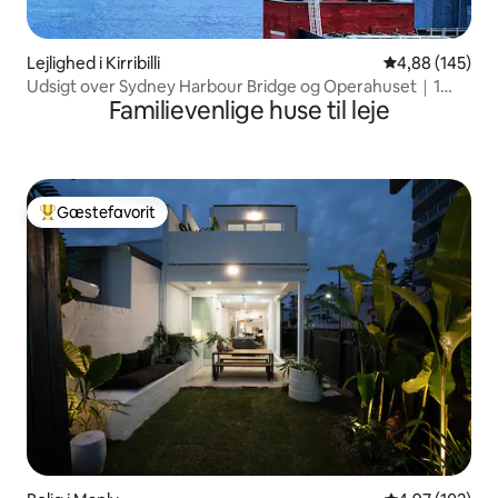
Lejlighed i Kirribilli
4,88 ud af 5 i
4,88 (145)
Udsigt over Sydney Harbour Bridge og Operahuset｜1
Familievenlige huse til leje
parkeringsplads
Gæstefavorit
Bedste gæstefavorit