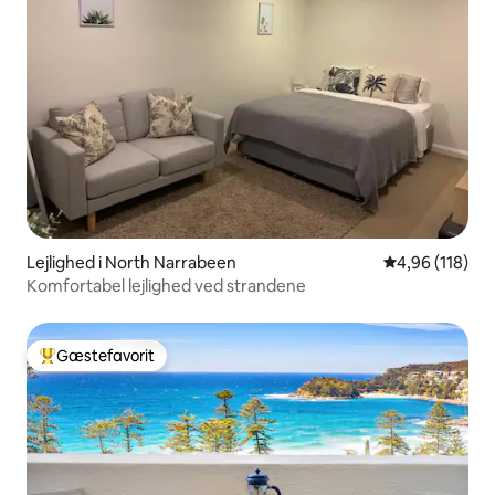
Lejlighed i North Narrabeen
4,96 ud af 5 i
4,96 (118)
Komfortabel lejlighed ved strandene
Gæstefavorit
Bedste gæstefavorit