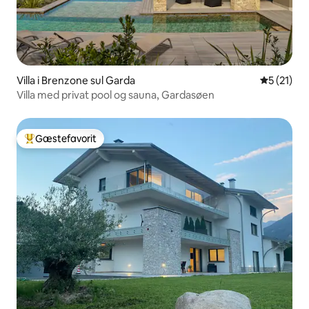
Villa i Brenzone sul Garda
5 ud af 5 
5 (21)
Villa med privat pool og sauna, Gardasøen
Gæstefavorit
Bedste gæstefavorit