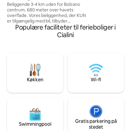
jernbanehus med panoramaudsigt
SMUKKE DOBBELTVÆ
Beliggende 3-4 km uden for Bolzano
LUKSURIØSE BAD
centrum. 680 meter over havets
BRUSERE ♥️GENO
overflade. Vores beliggenhed, der KUN
ELKØRETØJER ♥️WI
er tilgængelig med bil, tilbyder
Populære faciliteter til ferieboliger i
♥️DRØMMEN OM D
enestående udsigt og adgang til
OVERFLADER PÅ 
udendørsaktiviteter. Flygt fra bylivets
Cialini
KVADRATMETER!
kaos, og lad din sjæl op med et ophold i
vores hyggelige bjerglejlighed. Vågn op
til en fantastisk udsigt over
Dolomitterne og lyden af fuglekvidder.
Nyd vandreture, cykling og udforskning
af UNESCO-naturmonumenter. Drik vin
på balkonen under en himmel fuld af
stjerner. Prisen inkluderer Ritten Card (!)
Køkken
Wi-fi
Gratis parkering på
Swimmingpool
stedet