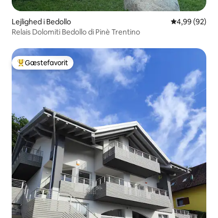
Lejlighed i Bedollo
4,99 ud af 5 
4,99 (92)
Relais Dolomiti Bedollo di Pinè Trentino
Gæstefavorit
Bedste gæstefavorit