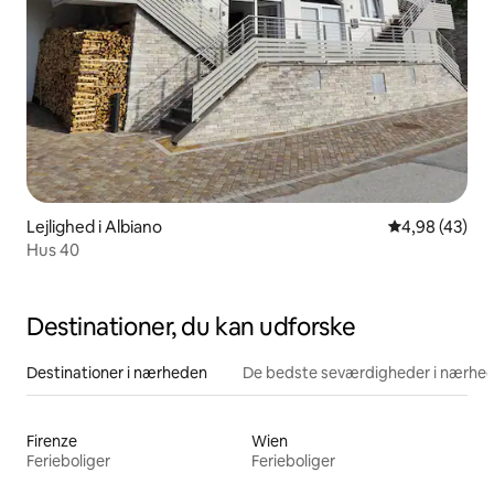
Lejlighed i Albiano
4,98 ud af 5 
4,98 (43)
Hus 40
Destinationer, du kan udforske
Destinationer i nærheden
De bedste seværdigheder i nærhe
Firenze
Wien
Ferieboliger
Ferieboliger