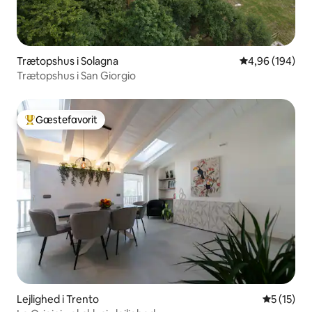
Trætopshus i Solagna
4,96 ud af 5 i
4,96 (194)
Trætopshus i San Giorgio
Gæstefavorit
Bedste gæstefavorit
Lejlighed i Trento
5 ud af 5 
5 (15)