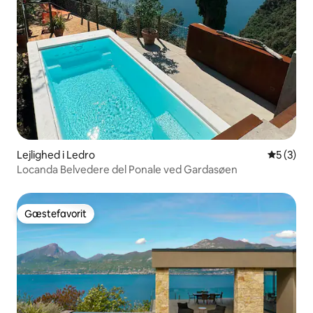
Lejlighed i Ledro
5 ud af 5
5 (3)
Locanda Belvedere del Ponale ved Gardasøen
Gæstefavorit
Gæstefavorit