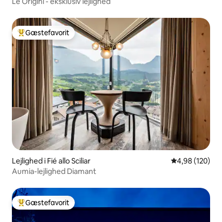
Le Origini - eksklusiv lejlighed
Gæstefavorit
Bedste gæstefavorit
Lejlighed i Fié allo Sciliar
4,98 ud af 5 i
4,98 (120)
Aumia-lejlighed Diamant
Gæstefavorit
Bedste gæstefavorit