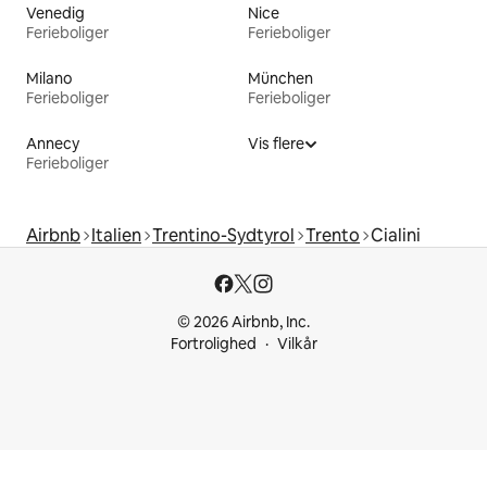
Venedig
Nice
Ferieboliger
Ferieboliger
Milano
München
Ferieboliger
Ferieboliger
Annecy
Vis flere
Ferieboliger
Airbnb
Italien
Trentino-Sydtyrol
Trento
Cialini
© 2026 Airbnb, Inc.
Fortrolighed
Vilkår