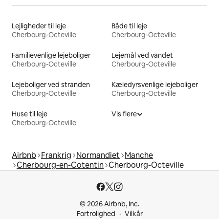
Lejligheder til leje
Både til leje
Cherbourg-Octeville
Cherbourg-Octeville
Familievenlige lejeboliger
Lejemål ved vandet
Cherbourg-Octeville
Cherbourg-Octeville
Lejeboliger ved stranden
Kæledyrsvenlige lejeboliger
Cherbourg-Octeville
Cherbourg-Octeville
Huse til leje
Vis flere
Cherbourg-Octeville
Airbnb
Frankrig
Normandiet
Manche
Cherbourg-en-Cotentin
Cherbourg-Octeville
© 2026 Airbnb, Inc.
Fortrolighed
Vilkår