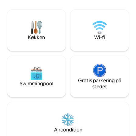
hvide sandstrande 
tæt på alle butikker, betalingsparkering
stierne og de vild
10 meter væk og gratis parkering 400
Cotentin, mellem n
meter væk Praktisk til fods: Station 10
hverdagen og forn
min, busstoppested Alexandre III 5 min,
Cité de la mer 17 min, CHPC 12 min,
NAVAL 20 min
Køkken
Wi-fi
Gratis parkering på
Swimmingpool
stedet
Aircondition