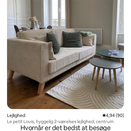
Lejlighed
4,94 ud af 5 
4,94 (90)
Le petit Louis, hyggelig 2-værelses lejlighed, centrum
Hvornår er det bedst at besøge