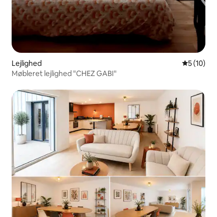
Lejlighed
5 ud af 5 
5 (10)
Møbleret lejlighed "CHEZ GABI"