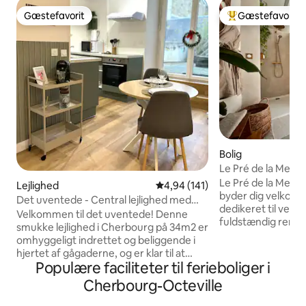
Gæstefavorit
Gæstefavorit
Gæstefavorit
Bedste gæstefavo
Bolig
Le Pré de la Mer "S
jacuzzi)
Le Pré de la Mer – 
Lejlighed
4,94 ud af 5 i gennemsnitlig b
4,94 (141)
byder dig velkomm
Det uventede - Central lejlighed med
dedikeret til velvære. Denne su
terrasse
Velkommen til det uventede! Denne
fuldstændig renov
smukke lejlighed i Cherbourg på 34m2 er
omhu og er ideel t
omhyggeligt indrettet og beliggende i
pause for to. Lad jer forføre af jacuzzien
hjertet af gågaderne, og er klar til at
med 2 liggeplads
Populære faciliteter til ferieboliger i
byde dig velkommen Beliggende på 1.
massagedyser, så 
sal, er bygningen delt med to andre
Cherbourg-Octeville
oplevelse af absolu
boliger Et par skridt fra havnen i
privathed. Derefter kan I udforske de
Cherbourg, bar og restauranter i gaden,