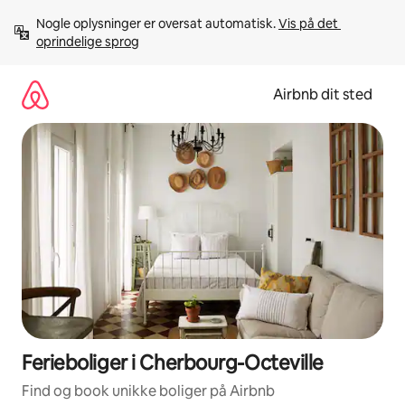
Gå
Nogle oplysninger er oversat automatisk. 
Vis på det 
videre
oprindelige sprog
til
indhold
Airbnb dit sted
Ferieboliger i Cherbourg-Octeville
Find og book unikke boliger på Airbnb