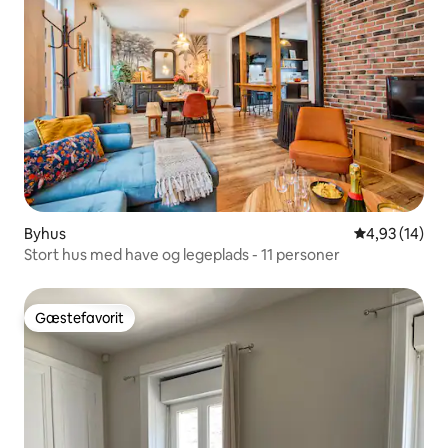
Byhus
4,93 ud af 5 
4,93 (14)
Stort hus med have og legeplads - 11 personer
Gæstefavorit
Gæstefavorit