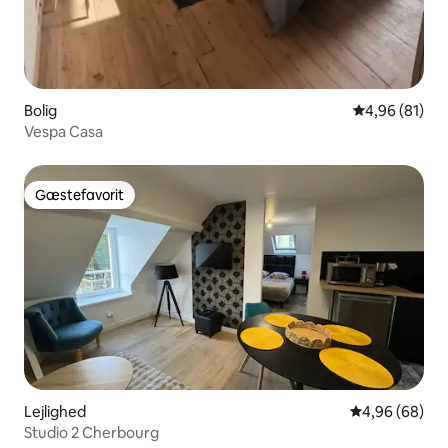
Bolig
4,96 ud af 5 
4,96 (81)
Vespa Casa
Gæstefavorit
Gæstefavorit
Lejlighed
4,96 ud af 5 
4,96 (68)
Studio 2 Cherbourg