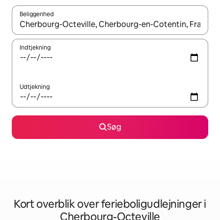
Beliggenhed
Når resultaterne er tilgængelige, skal du navigere med piletaste
Indtjekning
Udtjekning
Søg
Kort overblik over ferieboligudlejninger i
Cherbourg-Octeville