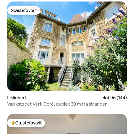
Gæstefavorit
Gæstefavorit
Lejlighed
4,96 ud af 5 i
4,96 (144)
Værkstedet Vert-Doré, duplex 30 m fra stranden
Gæstefavorit
Bedste gæstefavorit