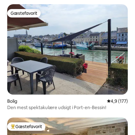
Gæstefavorit
Gæstefavorit
Bolig
4,9 ud af 5 i
4,9 (177)
Den mest spektakulære udsigt i Port-en-Bessin!
Gæstefavorit
Bedste gæstefavorit