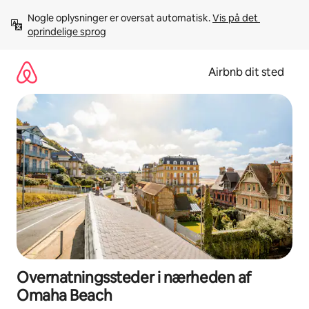
Gå
Nogle oplysninger er oversat automatisk. 
Vis på det 
videre
oprindelige sprog
til
indhold
Airbnb dit sted
Overnatningssteder i nærheden af
Omaha Beach