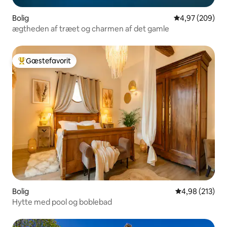
Bolig
4,97 ud af 5 i
4,97 (209)
ægtheden af træet og charmen af det gamle
Gæstefavorit
Bedste gæstefavorit
Bolig
4,98 ud af 5 i
4,98 (213)
Hytte med pool og boblebad