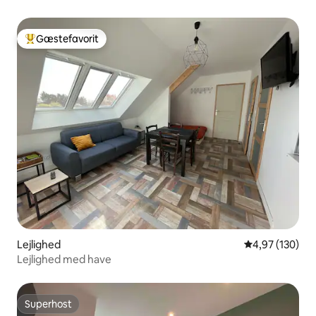
Gæstefavorit
Bedste gæstefavorit
Lejlighed
4,97 ud af 5 i
4,97 (130)
Lejlighed med have
Superhost
Superhost