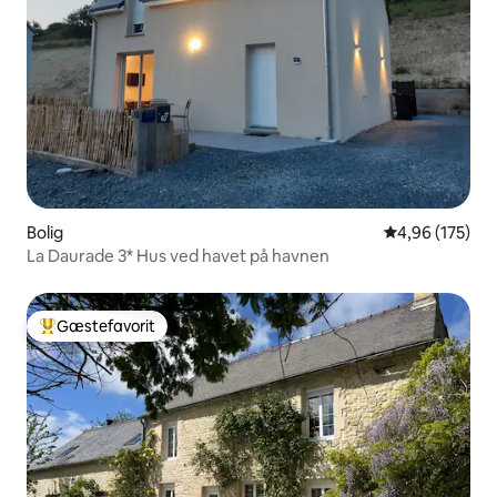
Bolig
4,96 ud af 5 i
4,96 (175)
La Daurade 3* Hus ved havet på havnen
Gæstefavorit
Bedste gæstefavorit