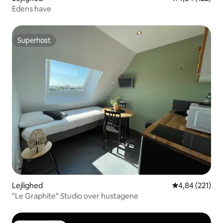
Edens have
Superhost
Superhost
Lejlighed
4,84 ud af 5 i
4,84 (221)
"Le Graphite" Studio over hustagene