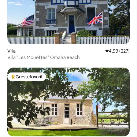
Villa
4,99 ud af 5 i
4,99 (227)
Villa "Les Mouettes" Omaha Beach
Gæstefavorit
Bedste gæstefavorit