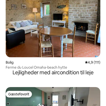
Bolig
4,9 ud af 5 
4,9 (111)
Ferme du Loucel Omaha-beach hytte
Lejligheder med aircondition til leje
Gæstefavorit
Gæstefavorit