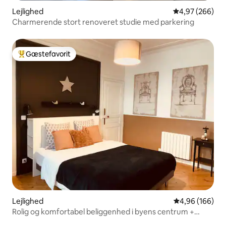
Lejlighed
4,97 ud af 5 i
4,97 (266)
Charmerende stort renoveret studie med parkering
Gæstefavorit
Bedste gæstefavorit
Lejlighed
4,96 ud af 5 i
4,96 (166)
Rolig og komfortabel beliggenhed i byens centrum +
privat parkering