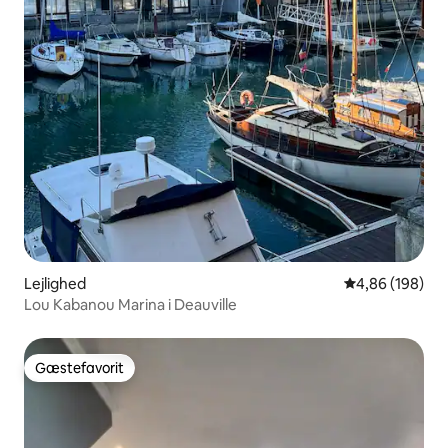
Lejlighed
4,86 ud af 5 i
4,86 (198)
Lou Kabanou Marina i Deauville
Gæstefavorit
Gæstefavorit