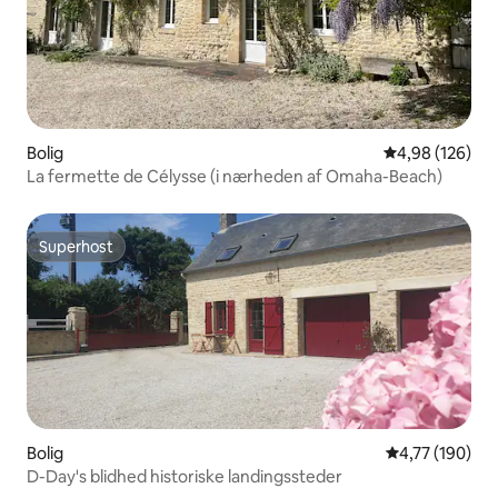
Bolig
4,98 ud af 5 i
4,98 (126)
La fermette de Célysse (i nærheden af Omaha-Beach)
Superhost
Superhost
Bolig
4,77 ud af 5 i
4,77 (190)
D-Day's blidhed historiske landingssteder