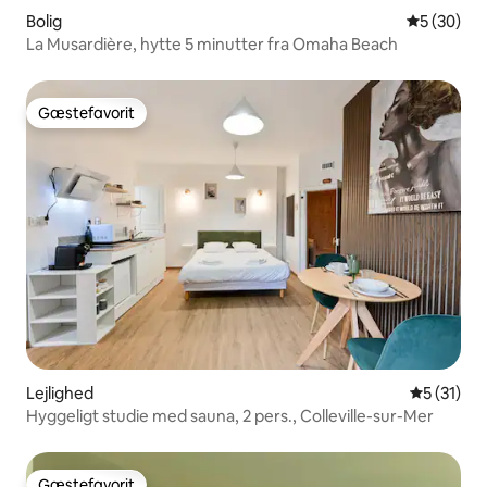
Bolig
5 ud af 5 
5 (30)
La Musardière, hytte 5 minutter fra Omaha Beach
Gæstefavorit
Gæstefavorit
Lejlighed
5 ud af 5 
5 (31)
Hyggeligt studie med sauna, 2 pers., Colleville-sur-Mer
Gæstefavorit