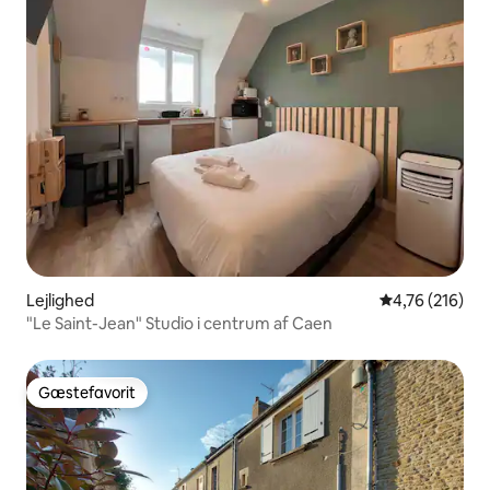
Lejlighed
4,76 ud af 5 i
4,76 (216)
"Le Saint-Jean" Studio i centrum af Caen
Gæstefavorit
Gæstefavorit