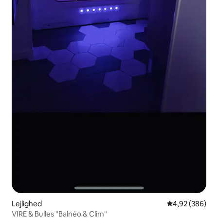
Lejlighed
4,92 ud af 5 i
4,92 (386)
VIRE & Bulles "Balnéo & Clim"