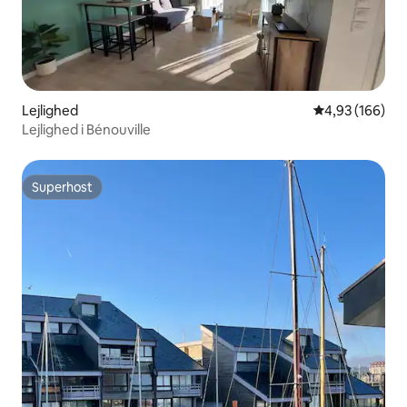
Lejlighed
4,93 ud af 5 i
4,93 (166)
Lejlighed i Bénouville
Superhost
Superhost