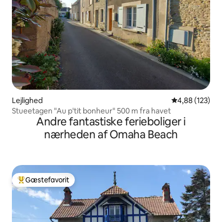
Lejlighed
4,88 ud af 5 i
4,88 (123)
Stueetagen "Au p'tit bonheur" 500 m fra havet
Andre fantastiske ferieboliger i
nærheden af Omaha Beach
Gæstefavorit
Bedste gæstefavorit