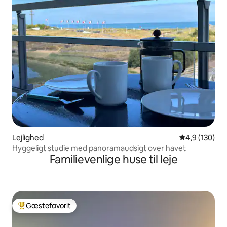
Lejlighed
4,9 ud af 5 i
4,9 (130)
Hyggeligt studie med panoramaudsigt over havet
Familievenlige huse til leje
Gæstefavorit
Bedste gæstefavorit