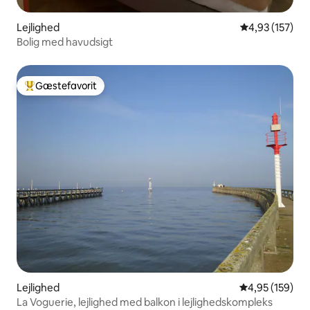
Lejlighed
4,93 ud af 5 i
4,93 (157)
Bolig med havudsigt
Gæstefavorit
Bedste gæstefavorit
Lejlighed
4,95 ud af 5 i
4,95 (159)
La Voguerie, lejlighed med balkon i lejlighedskompleks