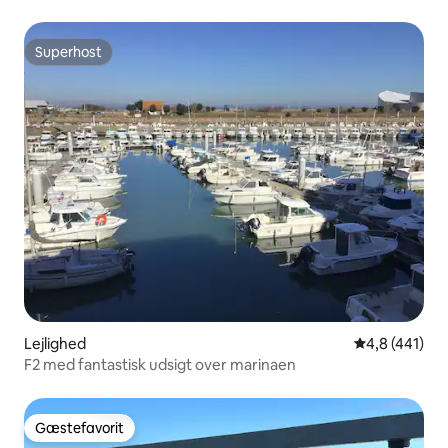
Superhost
Superhost
Lejlighed
4,8 ud af 5 i
4,8 (441)
F2 med fantastisk udsigt over marinaen
Gæstefavorit
Gæstefavorit