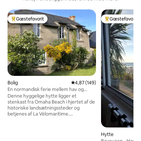
Gæstefavorit
Gæstefavorit
Bedste gæstefavorit
Bedste gæstefavo
Bolig
4,87 ud af 5 i gennemsnitlig be
4,87 (149)
En normandisk ferie mellem hav og
landskab
Denne hyggelige hytte ligger et
stenkast fra Omaha Beach i hjertet af de
historiske landsætningssteder og
betjenes af La Vélomaritime.
Indretningen er varm og velholdt, og
indretningen er meget harmonisk.
Stuen og salonen har udsigt over en lille,
Hytte
lukket have, der er beskyttet mod
Bayeuzen - Havet 