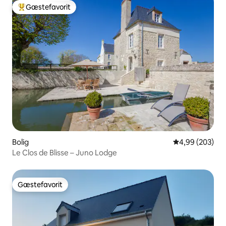
Gæstefavorit
Bedste gæstefavorit
Bolig
4,99 ud af 5 i
4,99 (203)
Le Clos de Blisse – Juno Lodge
Gæstefavorit
Gæstefavorit