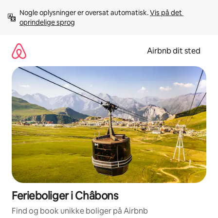
Gå
Nogle oplysninger er oversat automatisk. 
Vis på det 
videre
oprindelige sprog
til
indhold
Airbnb dit sted
Ferieboliger i Châbons
Find og book unikke boliger på Airbnb