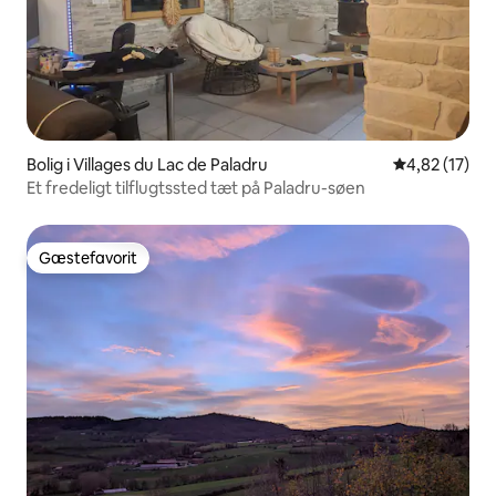
Bolig i Villages du Lac de Paladru
4,82 ud af 5 
4,82 (17)
Et fredeligt tilflugtssted tæt på Paladru-søen
Gæstefavorit
Gæstefavorit