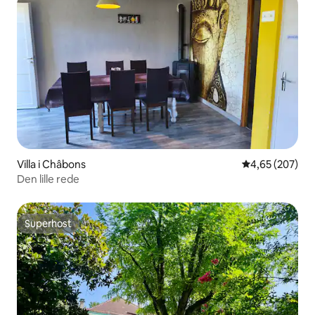
Villa i Châbons
4,65 ud af 5 i
4,65 (207)
Den lille rede
Superhost
Superhost