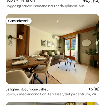
Bolig i MONTREVEL
4,75 ud af 5 
4,75 (24)
Hyggeligt studie i sømandsstil i et dauphinois-hus
Gæstefavorit
Gæstefavorit
Lejlighed i Bourgoin-Jallieu
5 ud af 5 
5 (18)
Solios, 2 med aircondition, terrasser, tæt på centrum, Wi-
Fi