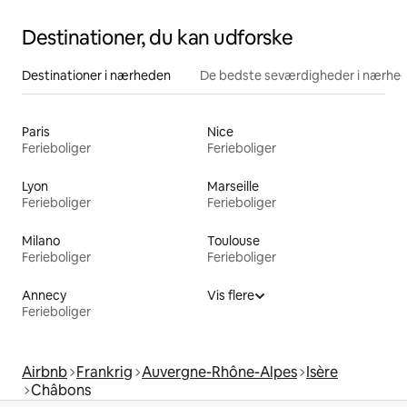
Destinationer, du kan udforske
Destinationer i nærheden
De bedste seværdigheder i nærhe
Paris
Nice
Ferieboliger
Ferieboliger
Lyon
Marseille
Ferieboliger
Ferieboliger
Milano
Toulouse
Ferieboliger
Ferieboliger
Annecy
Vis flere
Ferieboliger
Airbnb
Frankrig
Auvergne-Rhône-Alpes
Isère
Châbons