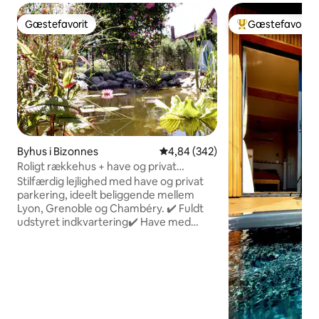
Gæstefavorit
Gæstefavorit
Gæstefavorit
Bedste gæstefavo
Byhus i Bizonnes
4,84 ud af 5 i gennemsnitlig be
4,84 (342)
Roligt rækkehus + have og privat
parkeringsplads
Stilfærdig lejlighed med have og privat
parkering, ideelt beliggende mellem
Lyon, Grenoble og Chambéry. ✔️ Fuldt
udstyret indkvartering✔️ Have med
grill✔️ Sikker parkering (elektrisk port) 🔌
Ingen opladning af elbiler (faciliteterne
er ikke egnede) → ladestationer 15
minutter væk ⚠️ Regler: Fester er ikke
tilladt, rygning er ikke tilladt, kæledyr er
ikke tilladt ✔️ Der er sengetøj og
badehåndklæder, kaffe, te og basale