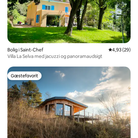
Bolig i Saint-Chef
4,93 ud af 5 
4,93 (29)
Villa La Selva med jacuzzi og panoramaudsigt
Gæstefavorit
Gæstefavorit