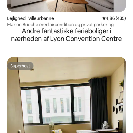
Lejlighed i Villeurbanne
4,86 ud af 5 i
4,86 (435)
Maison Brioche med aircondition og privat parkering
Andre fantastiske ferieboliger i
nærheden af Lyon Convention Centre
Superhost
Superhost