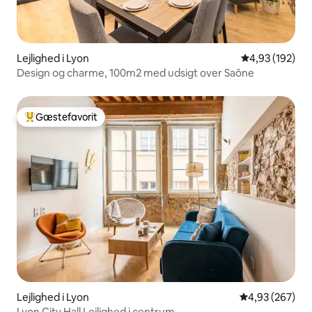
Lejlighed i Lyon
4,93 ud af 5 i
4,93 (192)
Design og charme, 100m2 med udsigt over Saône
Gæstefavorit
Bedste gæstefavorit
Lejlighed i Lyon
4,93 ud af 5 i
4,93 (267)
Lyon City Hall Lejlighed i centrum