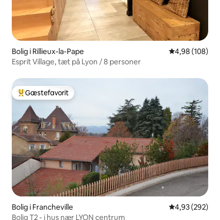
Bolig i Rillieux-la-Pape
4,98 ud af 5 i
4,98 (108)
Esprit Village, tæt på Lyon / 8 personer
Gæstefavorit
Bedste gæstefavorit
Bolig i Francheville
4,93 ud af 5 i
4,93 (292)
Bolig T2 - i hus nær LYON centrum