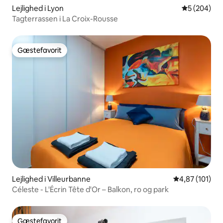
Lejlighed i Lyon
5 ud af 5 i
5 (204)
Tagterrassen i La Croix-Rousse
Gæstefavorit
Gæstefavorit
Lejlighed i Villeurbanne
4,87 ud af 5 i
4,87 (101)
Céleste - L'Écrin Tête d'Or – Balkon, ro og park
Gæstefavorit