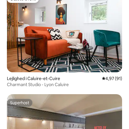
Gæstefavorit
Lejlighed i Caluire-et-Cuire
4,97 ud af 5 
4,97 (91)
Charmant Studio - Lyon Caluire
Superhost
Superhost