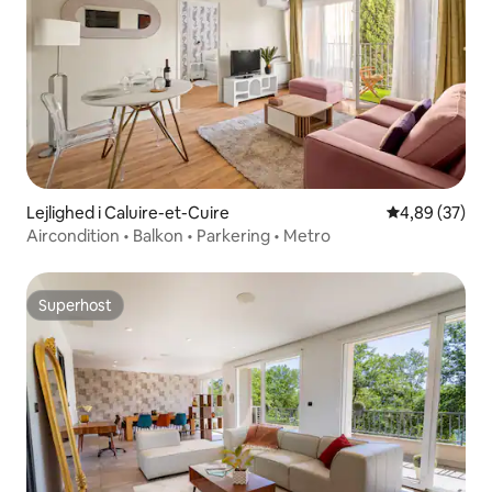
Lejlighed i Caluire-et-Cuire
4,89 ud af 5 
4,89 (37)
Aircondition • Balkon • Parkering • Metro
Superhost
Superhost