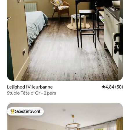
Lejlighed i Villeurbanne
4,84 ud af 5 
4,84 (50)
Studio Tête d' Or - 2 pers
Gæstefavorit
Bedste gæstefavorit