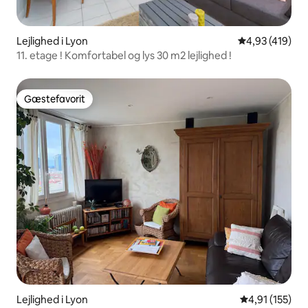
Lejlighed i Lyon
4,93 ud af 5 i
4,93 (419)
11. etage ! Komfortabel og lys 30 m2 lejlighed !
Gæstefavorit
Gæstefavorit
Lejlighed i Lyon
4,91 ud af 5 i
4,91 (155)