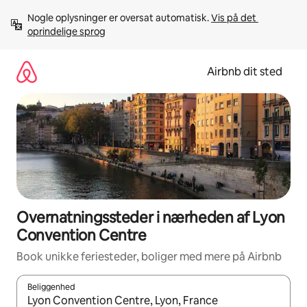
Gå
Nogle oplysninger er oversat automatisk. 
Vis på det 
videre
oprindelige sprog
til
indhold
Airbnb dit sted
Overnatningssteder i nærheden af Lyon
Convention Centre
Book unikke feriesteder, boliger med mere på Airbnb
Beliggenhed
Når resultaterne er tilgængelige, skal du navigere med piletaste