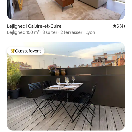
Lejlighed i Caluire-et-Cuire
5 ud af 5
5 (4)
Lejlighed 150 m² · 3 suiter · 2 terrasser · Lyon
Gæstefavorit
Bedste gæstefavorit