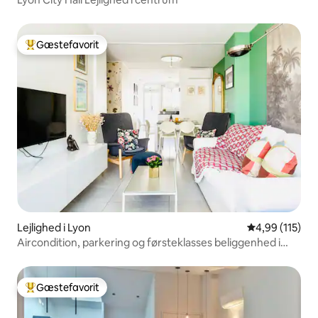
Gæstefavorit
Bedste gæstefavorit
Lejlighed i Lyon
4,99 ud af 5 i
4,99 (115)
Aircondition, parkering og førsteklasses beliggenhed i
Lyon 6
Gæstefavorit
Bedste gæstefavorit