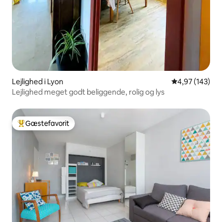
Lejlighed i Lyon
4,97 ud af 5 i
4,97 (143)
Lejlighed meget godt beliggende, rolig og lys
Gæstefavorit
Bedste gæstefavorit