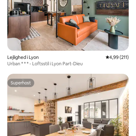
Lejlighed i Lyon
4,99 ud af 5 i
4,99 (211)
Urban * * * - Loftsstil i Lyon Part-Dieu
Superhost
Superhost