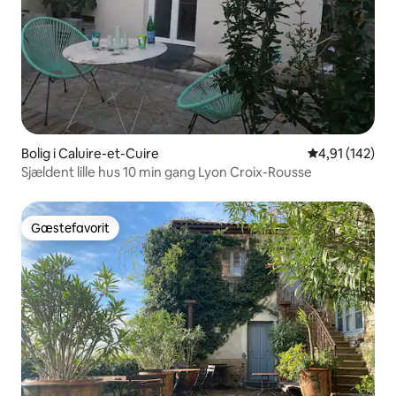
Bolig i Caluire-et-Cuire
4,91 ud af 5 i
4,91 (142)
Sjældent lille hus 10 min gang Lyon Croix-Rousse
Gæstefavorit
Gæstefavorit