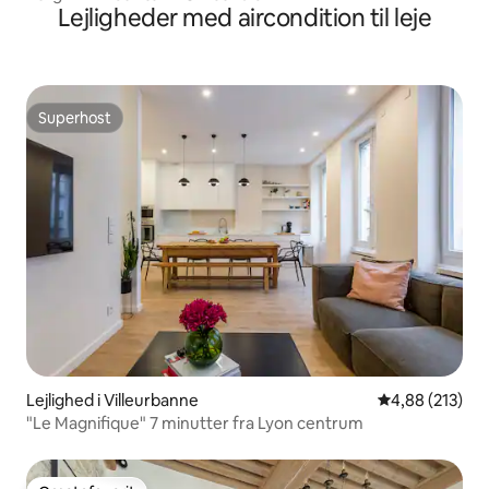
Lejligheder med aircondition til leje
Superhost
Superhost
Lejlighed i Villeurbanne
4,88 ud af 5 i
4,88 (213)
"Le Magnifique" 7 minutter fra Lyon centrum