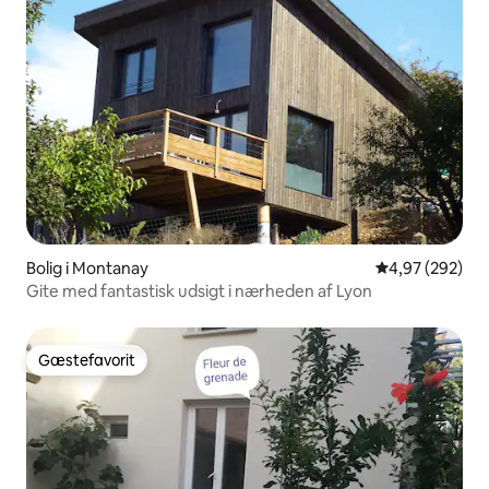
Bolig i Montanay
4,97 ud af 5 i
4,97 (292)
Gite med fantastisk udsigt i nærheden af Lyon
Gæstefavorit
Gæstefavorit