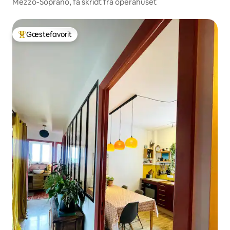
Mezzo-Soprano, få skridt fra operahuset
Gæstefavorit
Bedste gæstefavorit