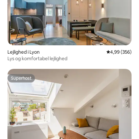
Lejlighed i Lyon
4,99 ud af 5 i
4,99 (356)
Lys og komfortabel lejlighed
Superhost
Superhost