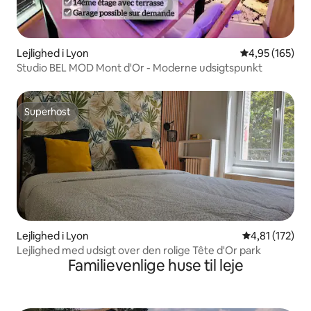
Lejlighed i Lyon
4,95 ud af 5 i
4,95 (165)
Studio BEL MOD Mont d'Or - Moderne udsigtspunkt
Superhost
Superhost
Lejlighed i Lyon
4,81 ud af 5 i
4,81 (172)
Lejlighed med udsigt over den rolige Tête d'Or park
Familievenlige huse til leje