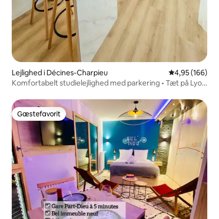
Lejlighed i Décines-Charpieu
4,95 ud af 5 i
4,95 (166)
Komfortabelt studielejlighed med parkering • Tæt på Lyon
og stadion
Gæstefavorit
Gæstefavorit