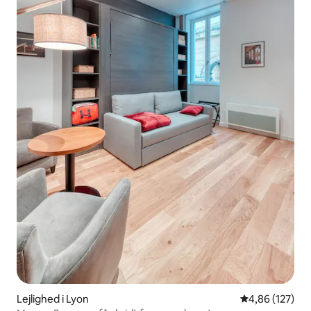
Lejlighed i Lyon
4,86 ud af 5 i
4,86 (127)