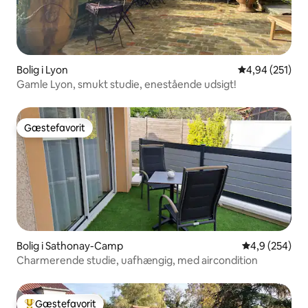
Bolig i Lyon
4,94 ud af 5 i
4,94 (251)
Gamle Lyon, smukt studie, enestående udsigt!
Gæstefavorit
Gæstefavorit
Bolig i Sathonay-Camp
4,9 ud af 5 i
4,9 (254)
Charmerende studie, uafhængig, med aircondition
Gæstefavorit