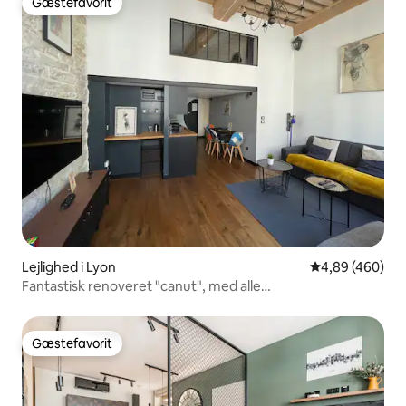
Gæstefavorit
Gæstefavorit
Lejlighed i Lyon
4,89 ud af 5 i
4,89 (460)
Fantastisk renoveret "canut", med alle
bekvemmeligheder
Gæstefavorit
Gæstefavorit