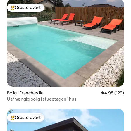
Gæstefavorit
Bedste gæstefavorit
Bolig i Francheville
4,98 ud af 5 i
4,98 (129)
Uafhængig bolig i stueetagen i hus
Gæstefavorit
Bedste gæstefavorit