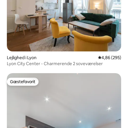
Lejlighed i Lyon
4,86 ud af 5 i
4,86 (295)
Lyon City Center - Charmerende 2 soveværelser
Gæstefavorit
Gæstefavorit