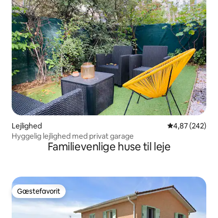
Lejlighed
4,87 ud af 5 i
4,87 (242)
Hyggelig lejlighed med privat garage
Familievenlige huse til leje
Gæstefavorit
Gæstefavorit