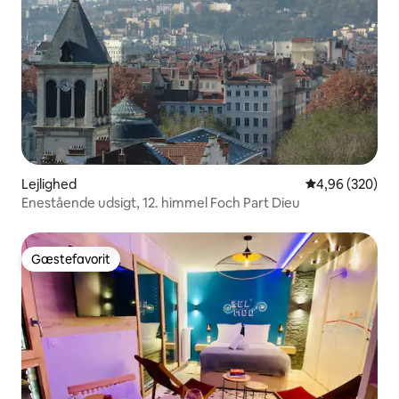
Lejlighed
4,96 ud af 5 i
4,96 (320)
Enestående udsigt, 12. himmel Foch Part Dieu
Gæstefavorit
Gæstefavorit