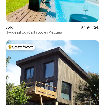
Bolig
4,94 ud af 5 i
4,94 (124)
Hyggeligt og roligt studie i Meyzieu
Gæstefavorit
Bedste gæstefavorit