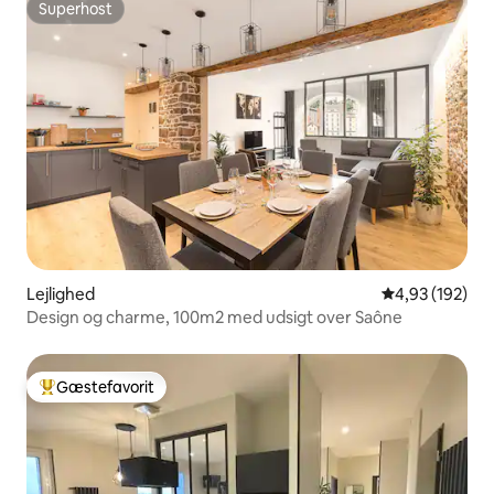
Superhost
Superhost
Lejlighed
4,93 ud af 5 i
4,93 (192)
Design og charme, 100m2 med udsigt over Saône
Gæstefavorit
Bedste gæstefavorit