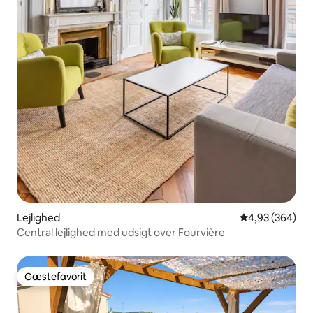
Lejlighed
4,93 ud af 5 i
4,93 (364)
Central lejlighed med udsigt over Fourvière
Gæstefavorit
Gæstefavorit