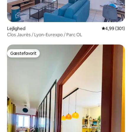
Lejlighed
4,99 ud af 5 i
4,99 (301)
Clos Jaurès / Lyon-Eurexpo / Parc OL
Gæstefavorit
Gæstefavorit