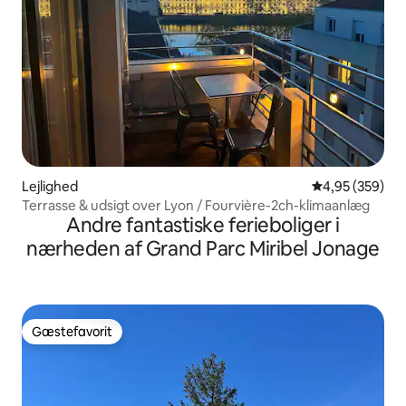
Lejlighed
4,95 ud af 5 i
4,95 (359)
Terrasse & udsigt over Lyon / Fourvière-2ch-klimaanlæg
Andre fantastiske ferieboliger i
nærheden af Grand Parc Miribel Jonage
Gæstefavorit
Gæstefavorit