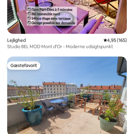
Lejlighed
4,95 ud af 5 i
4,95 (165)
Studio BEL MOD Mont d'Or - Moderne udsigtspunkt
Gæstefavorit
Gæstefavorit