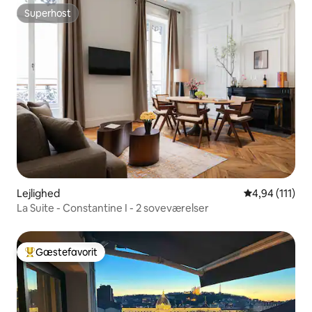
Superhost
Superhost
Lejlighed
4,94 ud af 5 
4,94 (111)
La Suite - Constantine I - 2 soveværelser
Gæstefavorit
Bedste gæstefavorit