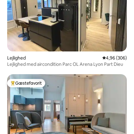
Lejlighed
4,96 ud af 5 i
4,96 (306)
Lejlighed med aircondition Parc OL Arena Lyon Part Dieu
Gæstefavorit
Bedste gæstefavorit