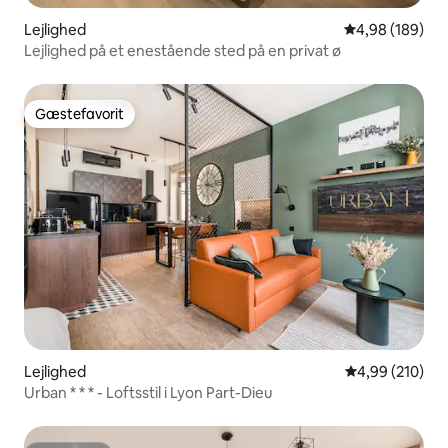
Lejlighed
4,98 ud af 5 i
4,98 (189)
Lejlighed på et enestående sted på en privat ø
Gæstefavorit
Gæstefavorit
Lejlighed
4,99 ud af 5 i
4,99 (210)
Urban * * * - Loftsstil i Lyon Part-Dieu