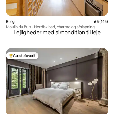
Bolig
5 ud af 5 i
5 (145)
Moulin du Buis - Nordisk bad, charme og afslapning
Lejligheder med aircondition til leje
Gæstefavorit
Bedste gæstefavorit