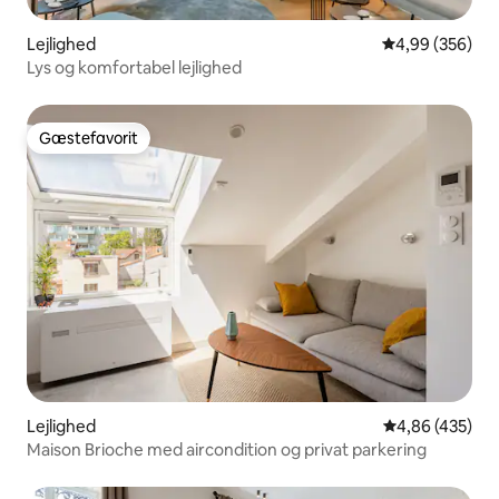
Lejlighed
4,99 ud af 5 i
4,99 (356)
Lys og komfortabel lejlighed
Gæstefavorit
Gæstefavorit
Lejlighed
4,86 ud af 5 i
4,86 (435)
Maison Brioche med aircondition og privat parkering