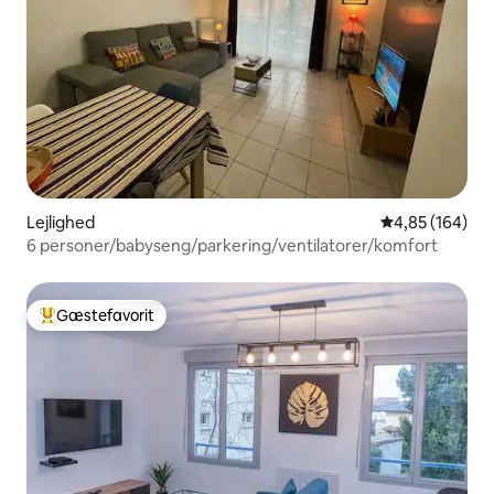
Lejlighed
4,85 ud af 5 i
4,85 (164)
6 personer/babyseng/parkering/ventilatorer/komfort
Gæstefavorit
Bedste gæstefavorit