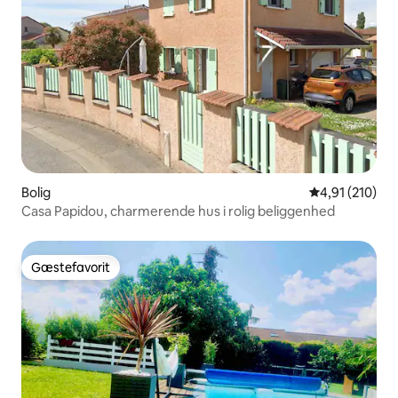
Bolig
4,91 ud af 5 i
4,91 (210)
Casa Papidou, charmerende hus i rolig beliggenhed
Gæstefavorit
Gæstefavorit