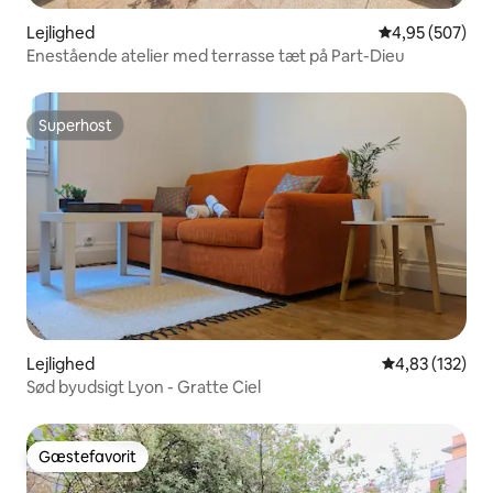
Lejlighed
4,95 ud af 5 i
4,95 (507)
Enestående atelier med terrasse tæt på Part-Dieu
Superhost
Superhost
Lejlighed
4,83 ud af 5 i
4,83 (132)
Sød byudsigt Lyon - Gratte Ciel
Gæstefavorit
Gæstefavorit