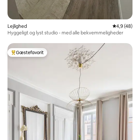
Lejlighed
4,9 ud af 5 
4,9 (48)
Hyggeligt og lyst studio - med alle bekvemmeligheder
Gæstefavorit
Bedste gæstefavorit