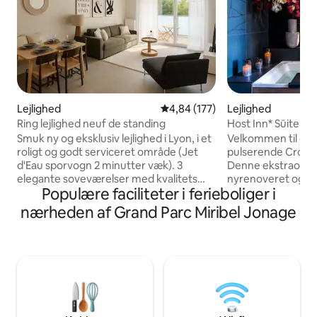
Lejlighed
4,84 ud af 5 i gennemsnitlig be
4,84 (177)
Lejlighed
Ring lejlighed neuf de standing
Host Inn* Sūite N
udsigt over cent
Smuk ny og eksklusiv lejlighed i Lyon, i et
Velkommen til din 
roligt og godt serviceret område (Jet
pulserende Croix-R
d'Eau sporvogn 2 minutter væk). 3
Denne ekstraordinæ
elegante soveværelser med kvalitets
nyrenoveret og om
Populære faciliteter i ferieboliger i
sengetøj og omklædningsrum, 2
åbner sine døre for
moderne badeværelser, nyt fuldt
uforglemmeligt ophold. Magi
nærheden af Grand Parc Miribel Jonage
udstyret køkken, møbleret
over Lyon: Denne l
balkonterrasse. 10 minutter fra
privilegeret sted 
hovedbanegården Part-Dieu og 15
spektakulær udsig
minutter fra den historiske
Jacuzzi Duo: Forest
bymidte/Bellecour. Smagfuldt indrettet,
et afslappende ba
kvalitetsfaciliteter, gratis kaffe/te, alt er
atmosfære. Vores b
designet til en opholdoplevelse, der er
uovertrufne øjebli
lige så behagelig som et 5-stjernet hotel.