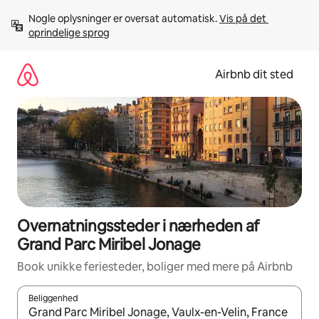
Gå
Nogle oplysninger er oversat automatisk. 
Vis på det 
videre
oprindelige sprog
til
indhold
Airbnb dit sted
Overnatningssteder i nærheden af
Grand Parc Miribel Jonage
Book unikke feriesteder, boliger med mere på Airbnb
Beliggenhed
Når resultaterne er tilgængelige, skal du navigere med piletaste