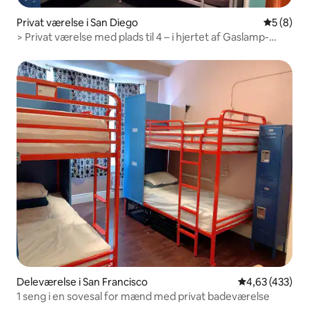
Privat værelse i San Diego
5 ud af 5
5 (8)
> Privat værelse med plads til 4 – i hjertet af Gaslamp-
området
Deleværelse i San Francisco
4,63 ud af 5 i
4,63 (433)
1 seng i en sovesal for mænd med privat badeværelse