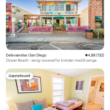
Deleværelse i San Diego
4,88 ud af 5 i
4,88 (132)
Ocean Beach - seng i sovesal for kvinder med 6 senge
Gæstefavorit
Gæstefavorit