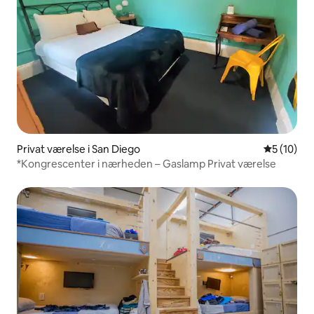
Privat værelse i San Diego
5 ud af 5 
5 (10)
*Kongrescenter i nærheden – Gaslamp Privat værelse