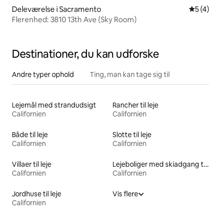
Deleværelse i Sacramento
5 ud af 5
5 (4)
Flerenhed: 3810 13th Ave (Sky Room)
Destinationer, du kan udforske
Andre typer ophold
Ting, man kan tage sig til
Lejemål med strandudsigt
Rancher til leje
Californien
Californien
Både til leje
Slotte til leje
Californien
Californien
Villaer til leje
Lejeboliger med skiadgang til døren
Californien
Californien
Jordhuse til leje
Vis flere
Californien