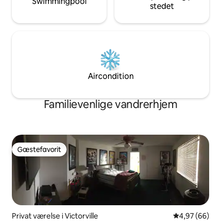
Swimmingpool
stedet
Aircondition
Familievenlige vandrerhjem
Gæstefavorit
Gæstefavorit
Privat værelse i Victorville
4,97 ud af 5 
4,97 (66)