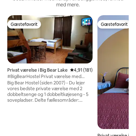
med mere.
Gæstefavorit
Gæstefavorit
Gæstefavorit
Gæstefavorit
Privat værelse i Big Bear Lake
4,91 ud af 5 i gennemsnitlig b
4,91 (181)
#BigBearHostel Privat værelse med
plads til 1-5 personer i landsbyen
Big Bear Hostel (siden 2007) - Du lejer
vores bedste private værelse med 2
dobbeltsenge og 1 dobbeltkøjeseng - 5
sovepladser. Delte fællesområder:
Køkken, tv-lounge, terrasse med
søudsigt og private badeværelser i
boligstil med lås ved hovedgangen. 1
minuts gang til landsbyrestauranter og
butikker. ** Læs alt, og anmod om at bo
her. Din anmodning bliver ikke
Privat værelse i M