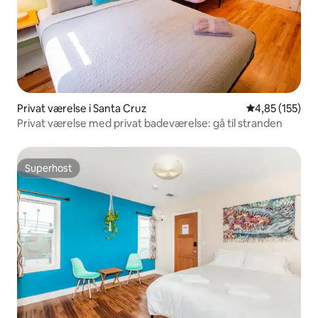
Privat værelse i Santa Cruz
4,85 ud af 5 i
4,85 (155)
Privat værelse med privat badeværelse: gå til stranden
Superhost
Superhost