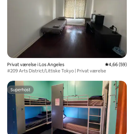
Privat værelse i Los Angeles
4,66 ud af 5 
4,66 (59)
#209 Arts District/Littiske Tokyo | Privat værelse
Superhost
Superhost