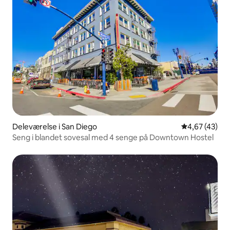
Deleværelse i San Diego
4,67 ud af 5 
4,67 (43)
Seng i blandet sovesal med 4 senge på Downtown Hostel