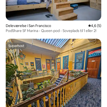
Deleværelse i San Francisco
4,6 ud af 5
4,6 (5)
PodShare SF Marina - Queen pod - Soveplads til 1 eller 2!
Superhost
Superhost