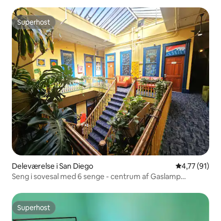
Superhost
Superhost
Deleværelse i San Diego
4,77 ud af 5 
4,77 (91)
Seng i sovesal med 6 senge - centrum af Gaslamp
Quarter
Superhost
Superhost