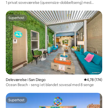
1 privat soveværelse (queensize-dobbeltseng) med
badeværelse
Superhost
Superhost
Deleværelse i San Diego
4,78 ud af 5 i
4,78 (174)
Ocean Beach - seng i et blandet sovesal med 8 senge
Superhost
Superhost