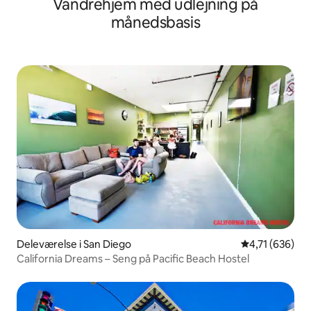
Vandrehjem med udlejning på
vandrerhjem!
månedsbasis
Deleværelse i San Diego
4,71 ud af 5 i
4,71 (636)
California Dreams – Seng på Pacific Beach Hostel