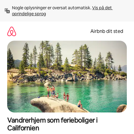
Gå
Nogle oplysninger er oversat automatisk. 
Vis på det 
videre
oprindelige sprog
til
indhold
Airbnb dit sted
Vandrerhjem som ferieboliger i
Californien