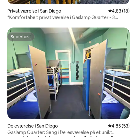
Privat værelse i San Diego
4,83 ud af 5 
4,83 (18)
*Komfortabelt privat værelse i Gaslamp Quarter - 3
sengepladser
Superhost
Superhost
Deleværelse i San Diego
4,85 ud af 5 
4,85 (53)
Gaslamp Quarter: Seng i fællesværelse på et unikt