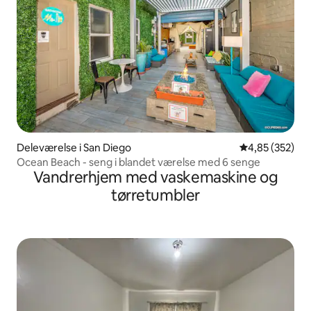
Deleværelse i San Diego
4,85 ud af 5 i
4,85 (352)
Ocean Beach - seng i blandet værelse med 6 senge
Vandrerhjem med vaskemaskine og
tørretumbler