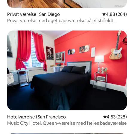
Privat værelse i San Diego
4,88 ud af 5 i
4,88 (264)
Privat værelse med eget badeværelse på et stilfuldt
vandrerhjem
Hotelværelse i San Francisco
4,53 ud af 5 i
4,53 (228)
Music City Hotel, Queen-værelse med fælles badeværelse