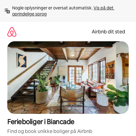
Gå
Nogle oplysninger er oversat automatisk. 
Vis på det 
videre
oprindelige sprog
til
indhold
Airbnb dit sted
Ferieboliger i Biancade
Find og book unikke boliger på Airbnb