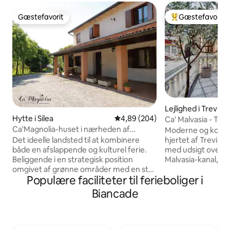
Gæstefavorit
Gæstefavorit
Gæstefavorit
Bedste gæstefavo
Lejlighed i Treviso
Hytte i Silea
4,89 ud af 5 i gennemsnitlig be
4,89 (204)
Ca' Malvasia - Ter
Ca'Magnolia-huset i nærheden af
Moderne og komfor
Venedig
Det ideelle landsted til at kombinere
hjertet af Treviso
både en afslappende og kulturel ferie.
med udsigt over 
Beliggende i en strategisk position
Malvasia-kanal, en
omgivet af grønne områder med en stor
fortryllende udsig
Populære faciliteter til ferieboliger i
have i udkanten af Treviso med nem
Gangafstand til hi
adgang til mange smukke steder. 15-20
barer og caféer. 
Biancade
minutter fra både Venedig og Treviso
fire personer og b
lufthavne. 20 minutter med tog til
soveværelse med 
Venedig (Quarto D'Altino station) 10
soveværelse med 
minutter i bil til Treviso (bus til Treviso
badeværelse. Uds