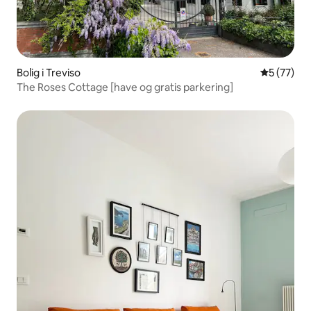
Bolig i Treviso
5 ud af 5 
5 (77)
The Roses Cottage [have og gratis parkering]