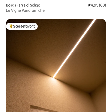
Bolig i Farra di Soligo
4,95 ud af 5 
4,95 (60)
Le Vigne Panoramiche
Gæstefavorit
Bedste gæstefavorit