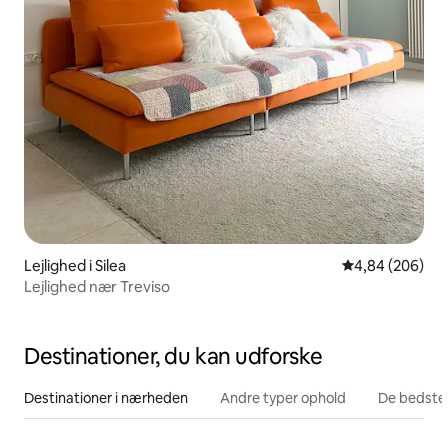
Lejlighed i Silea
4,84 ud af 5 i
4,84 (206)
Lejlighed nær Treviso
Destinationer, du kan udforske
Destinationer i nærheden
Andre typer ophold
De bedste