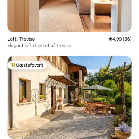
Loft i Treviso
4,99 ud af 5 
4,99 (86)
Elegant loft i hjertet af Treviso
Gæstefavorit
Bedste gæstefavorit