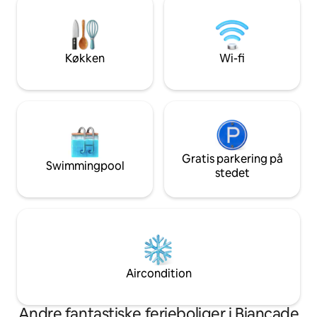
indtil kl. 20.00). 30 minutter fra Jesolo-
aircondition, opv
stranden. Nem adgang til motorvejen
vaskemaskine. Idee
Verona Gardasøen. Codice Struttura:
og Venedig, også l
M0260810008 CIN:
Treviso A. Canova
Køkken
Wi-fi
IT026081B4TJUGX5F3
Gratis parkering på
Swimmingpool
stedet
Aircondition
Andre fantastiske ferieboliger i Biancade