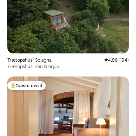
Trætopshus i Solagna
4,96 ud af 5 i
4,96 (194)
Trætopshus i San Giorgio
Gæstefavorit
Bedste gæstefavorit