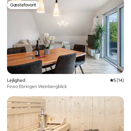
Gæstefavorit
Gæstefavorit
Lejlighed
5 ud af 5 
5 (14)
Fewo Ebringen Weinbergblick