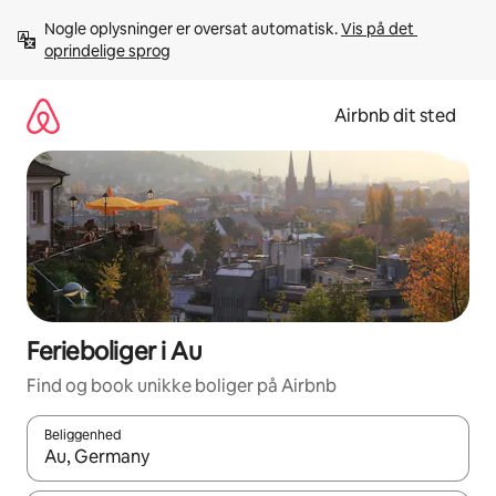
Gå
Nogle oplysninger er oversat automatisk. 
Vis på det 
videre
oprindelige sprog
til
indhold
Airbnb dit sted
Ferieboliger i Au
Find og book unikke boliger på Airbnb
Beliggenhed
Når resultaterne er tilgængelige, skal du navigere med piletaste