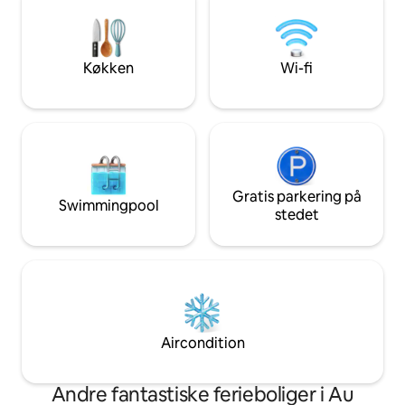
omkring loftslejli
det omkringligge
Alsace, Schwarzwa
tilgængelige. Registreringsnummer:
Køkken
Wi-fi
FeWo-XHz8wZE317
Gratis parkering på
Swimmingpool
stedet
Aircondition
Andre fantastiske ferieboliger i Au