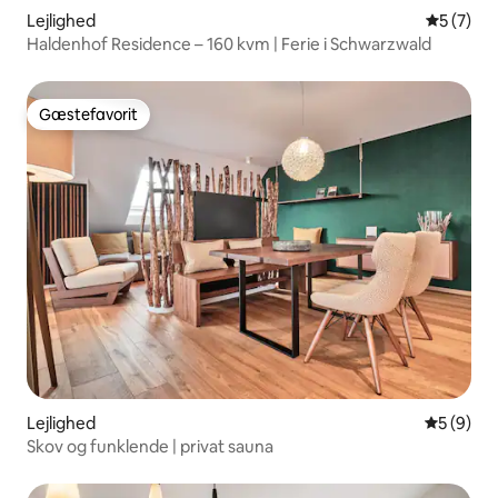
Lejlighed
5 ud af 5
5 (7)
Haldenhof Residence – 160 kvm | Ferie i Schwarzwald
Gæstefavorit
Gæstefavorit
Lejlighed
5 ud af 5
5 (9)
Skov og funklende | privat sauna