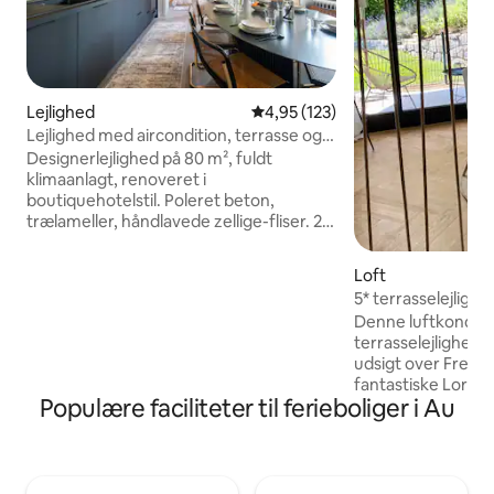
Lejlighed
4,95 ud af 5 i gennemsnitlig b
4,95 (123)
Lejlighed med aircondition, terrasse og
kingsize-senge
Designerlejlighed på 80 m², fuldt
klimaanlagt, renoveret i
boutiquehotelstil. Poleret beton,
trælameller, håndlavede zellige-fliser. 2
soveværelser med kingsize-
dobbeltsenge, badeværelse med walk-
Loft
in-bruser og badekar, privat skyggefuld
5* terrasselejligh
terrasse. Fuldt udstyret køkken,
panoramaudsigt + 
Denne luftkonditi
Nespresso-maskine, Netflix, 65”-tv,
terrasselejlighed
fiber-wi-fi. Separat indgang, indtjekning
udsigt over Freibu
uden vært. 5 minutter fra Sélestats
fantastiske Lorett
centrum, 20 minutter fra Haut-
Populære faciliteter til ferieboliger i Au
smukkeste lokale b
Kœnigsbourg, 15 minutter fra Colmar.
gamle bydel ligger
Ideel til vinruten, familier og
på ca. 20 minutte
forretningsrejsende.
vores inkluderede 
være de gratis pa