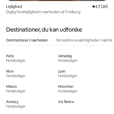
Lejlighed
4,7 ud af 5 
4,7 (20)
Dejlig ferielejlighed i nærheden af Freiburg
Destinationer, du kan udforske
Destinationer i nærheden
De bedste seværdigheder i nærhe
Paris
Venedig
Ferieboliger
Ferieboliger
Nice
Lyon
Ferieboliger
Ferieboliger
Milano
München
Ferieboliger
Ferieboliger
Annecy
Vis flere
Ferieboliger