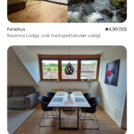
Feriehus
4,99 ud af 5 
4,99 (93)
Ravenna Lodge, unik med spektakulær udsigt