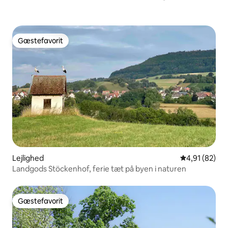
Gæstefavorit
Gæstefavorit
Lejlighed
4,91 ud af 5 
4,91 (82)
Landgods Stöckenhof, ferie tæt på byen i naturen
Gæstefavorit
Gæstefavorit