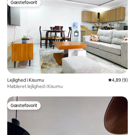
Gæstefavorit
Gæstefavorit
Lejlighed i Kisumu
4,89 ud af 5
4,89 (9)
Møbleret lejlighed i Kisumu
Gæstefavorit
Gæstefavorit