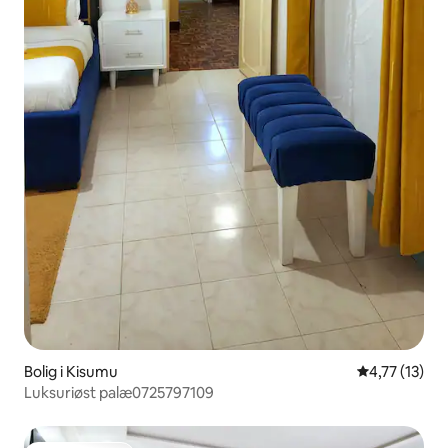
Bolig i Kisumu
4,77 ud af 5
4,77 (13)
Luksuriøst palæ0725797109