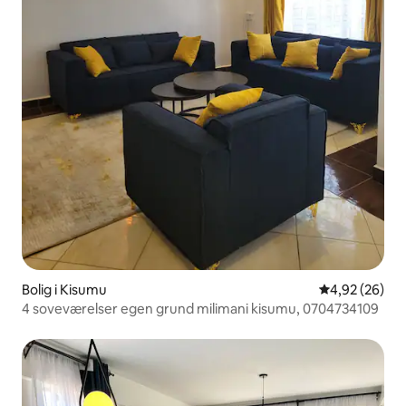
Bolig i Kisumu
4,92 ud af 5 
4,92 (26)
4 soveværelser egen grund milimani kisumu, 0704734109