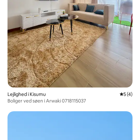
Lejlighed i Kisumu
5 ud af 5
5 (4)
Boliger ved søen i Arwaki 0718115037