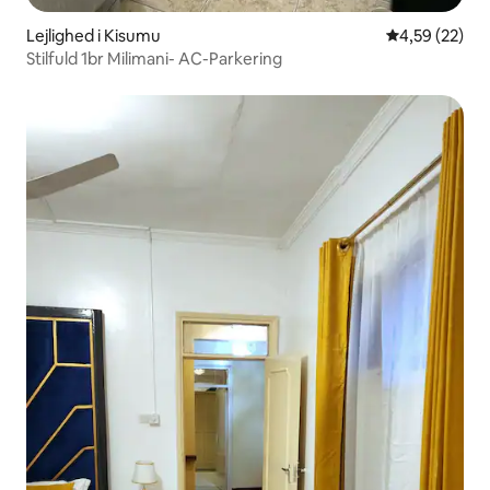
Lejlighed i Kisumu
4,59 ud af 5 
4,59 (22)
Stilfuld 1br Milimani- AC-Parkering