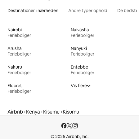
Destinationer i nærheden
Andre typer ophold
De bedste
Nairobi
Naivasha
Ferieboliger
Ferieboliger
Arusha
Nanyuki
Ferieboliger
Ferieboliger
Nakuru
Entebbe
Ferieboliger
Ferieboliger
Eldoret
Vis flere
Ferieboliger
Airbnb
Kenya
Kisumu
Kisumu
© 2026 Airbnb, Inc.