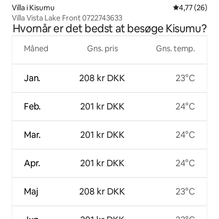
Villa i Kisumu
4,77 ud af 5 
4,77 (26)
Villa Vista Lake Front 0722743633
Hvornår er det bedst at besøge Kisumu?
Måned
Gns. pris
Gns. temp.
Jan.
208 kr DKK
23°C
Feb.
201 kr DKK
24°C
Mar.
201 kr DKK
24°C
Apr.
201 kr DKK
24°C
Maj
208 kr DKK
23°C