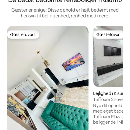
Gæster er enige: Disse ophold er højt bedømt med
hensyn til beliggenhed, renhed med mere.
Gæstefavorit
Gæstefavorit
Gæstefavorit
Gæstefavorit
Lejlighed i Kisumu
Tuffoam 2 sovevær
badeværelser, ele
Nyd dit ophold i m
backupgenerator
med eget badevære
Tuffoam Plaza, der
beliggende i Milim
til Westend Mall, 