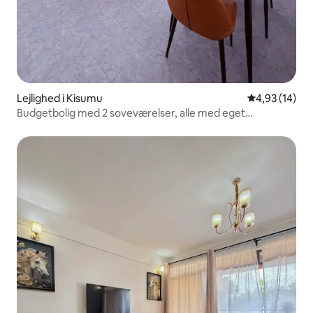
Lejlighed i Kisumu
4,93 ud af 5 
4,93 (14)
Budgetbolig med 2 soveværelser, alle med eget
badeværelse og elevator 0722,843,819