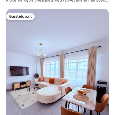
Moderne Kisumu-lejlighed med 1 soveværelse nær byen
med elevator og parkering.
Gæstefavorit
Gæstefavorit