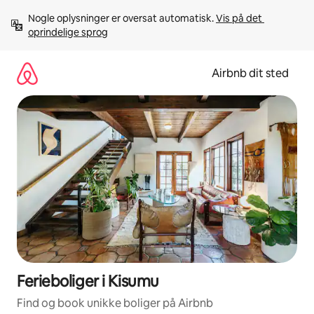
Gå
Nogle oplysninger er oversat automatisk. 
Vis på det 
videre
oprindelige sprog
til
indhold
Airbnb dit sted
Ferieboliger i Kisumu
Find og book unikke boliger på Airbnb