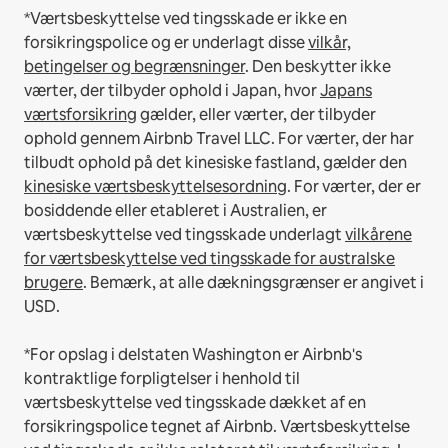
*Værtsbeskyttelse ved tingsskade er ikke en
forsikringspolice og er underlagt disse
vilkår,
betingelser og begrænsninger
.
Den beskytter ikke
værter, der tilbyder ophold i Japan, hvor
Japans
værtsforsikring
gælder, eller værter, der tilbyder
ophold gennem Airbnb Travel LLC.
For værter, der har
tilbudt ophold på det kinesiske fastland, gælder den
kinesiske værtsbeskyttelsesordning
.
For værter, der er
bosiddende eller etableret i Australien, er
værtsbeskyttelse ved tingsskade underlagt
vilkårene
for værtsbeskyttelse ved tingsskade for australske
brugere
. Bemærk, at alle dækningsgrænser er angivet i
USD.
*For opslag i delstaten Washington er Airbnb's
kontraktlige forpligtelser i henhold til
værtsbeskyttelse ved tingsskade dækket af en
forsikringspolice tegnet af Airbnb. Værtsbeskyttelse