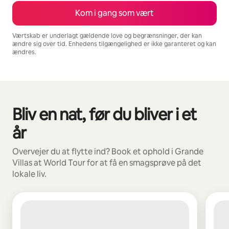
Kom i gang som vært
Værtskab er underlagt gældende love og begrænsninger, der kan
ændre sig over tid. Enhedens tilgængelighed er ikke garanteret og kan
ændres.
Din potentielle indtjening er kr4064 per måned
Bliv en nat, før du bliver i et
0 af 0 elementer vises
år
Overvejer du at flytte ind? Book et ophold i Grande
Villas at World Tour for at få en smagsprøve på det
lokale liv.