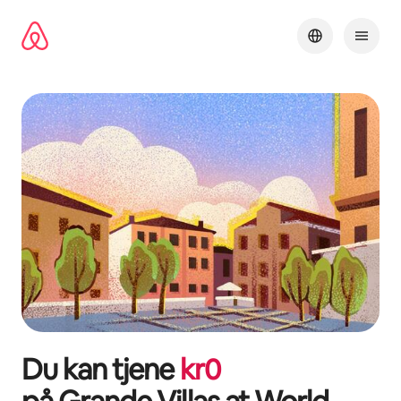
Gå
videre
til
indhold
Du kan tjene
kr
0