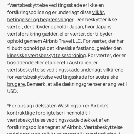
*Værtsbeskyttelse ved tingsskade er ikke en
forsikringspolice og er underlagt disse
vilkår,
betingelser og begrænsninger
.
Den beskytter ikke
værter, der tilbyder ophold i Japan, hvor
Japans
værtsforsikring
gælder, eller værter, der tilbyder
ophold gennem Airbnb Travel LLC.
For værter, der har
tilbudt ophold på det kinesiske fastland, gælder den
kinesiske værtsbeskyttelsesordning
.
For værter, der er
bosiddende eller etableret i Australien, er
værtsbeskyttelse ved tingsskade underlagt
vilkårene
for værtsbeskyttelse ved tingsskade for australske
brugere
. Bemærk, at alle dækningsgrænser er angivet i
USD.
*For opslag i delstaten Washington er Airbnb's
kontraktlige forpligtelser i henhold til
værtsbeskyttelse ved tingsskade dækket af en
forsikringspolice tegnet af Airbnb. Værtsbeskyttelse