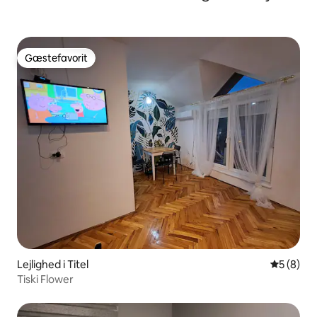
Gæstefavorit
Gæstefavorit
Lejlighed i Titel
5 ud af 5
5 (8)
Tiski Flower