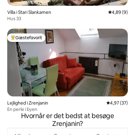
Villa i Stari Slankamen
4,89 ud af 5
4,89 (9)
Hus 33
Gæstefavorit
Bedste gæstefavorit
Lejlighed i Zrenjanin
4,97 ud af 5 
4,97 (37)
En perle i byen
Hvornår er det bedst at besøge
Zrenjanin?