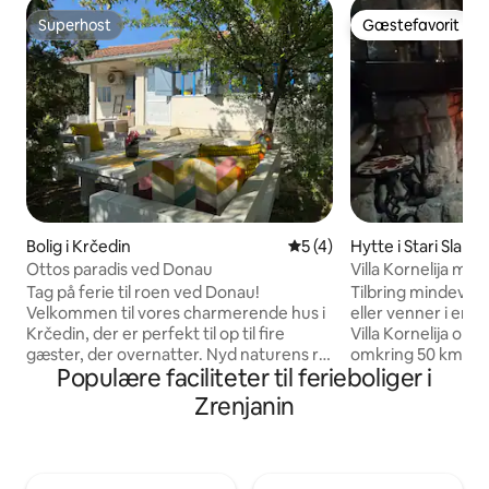
Superhost
Gæstefavorit
Superhost
Gæstefavorit
Bolig i Krčedin
5 ud af 5 i gennemsnitlig
5 (4)
Hytte i Stari Slan
Ottos paradis ved Donau
Villa Kornelija med
Tag på ferie til roen ved Donau!
Tilbring mindeværd
Velkommen til vores charmerende hus i
eller venner i en 
Krčedin, der er perfekt til op til fire
Villa Kornelija omg
gæster, der overnatter. Nyd naturens ro
omkring 50 km fr
Populære faciliteter til ferieboliger i
i en rummelig have med grill, en smuk
flodens bred, men 
privat terrasse og et hyggeligt,
med verden med gr
Zrenjanin
skyggefuldt siddeområde, der er
omfatter sammenlø
perfekt til afslapning. Vores bolig har et
og Donau. 80 m2 i
fuldt udstyret køkken, et moderne
badeværelse, køk
badeværelse, Wi-Fi, aircondition og
på øverste etage.