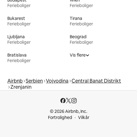
Budapest
Wien
Ferieboliger
Ferieboliger
Bukarest
Tirana
Ferieboliger
Ferieboliger
Ljubljana
Beograd
Ferieboliger
Ferieboliger
Bratislava
Vis flere
Ferieboliger
Airbnb
Serbien
Vojvodina
Central Banat Distrikt
Zrenjanin
© 2026 Airbnb, Inc.
Fortrolighed
Vilkår