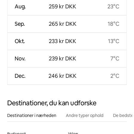
Aug.
259 kr DKK
23°C
Sep.
265 kr DKK
18°C
Okt.
233 kr DKK
13°C
Nov.
239 kr DKK
7°C
Dec.
246 kr DKK
2°C
Destinationer, du kan udforske
Destinationer i nærheden
Andre typer ophold
De bedste