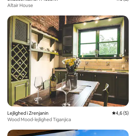
Altair House
Lejlighed i Zrenjanin
4,6 ud af 5
4,6 (5)
Wood Mood-lejlighed Tiganjica