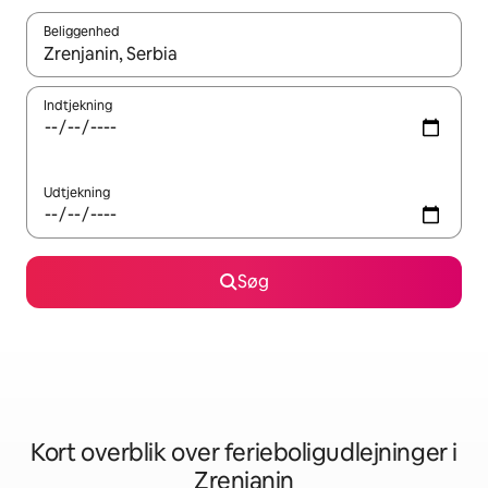
Beliggenhed
Når resultaterne er tilgængelige, skal du navigere med piletaste
Indtjekning
Udtjekning
Søg
Kort overblik over ferieboligudlejninger i
Zrenjanin