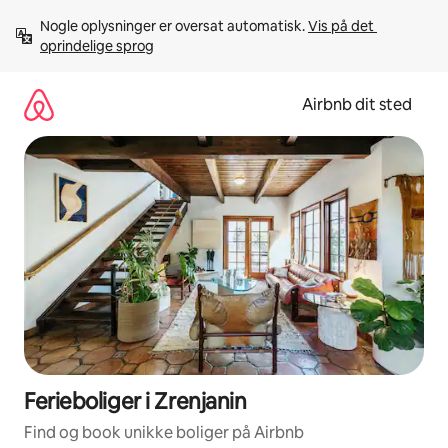
Gå
Nogle oplysninger er oversat automatisk. 
Vis på det 
videre
oprindelige sprog
til
indhold
Airbnb dit sted
Ferieboliger i Zrenjanin
Find og book unikke boliger på Airbnb