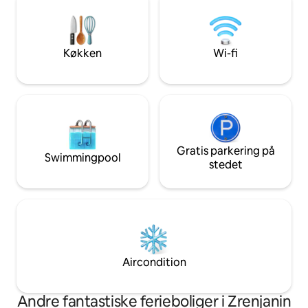
masser af parkeringsplads. Beliggende
ved pejsen. Der er vandrestier over hele
mellem Beograd og Novi Sad er det det
ejendommen, der
perfekte fristed, hvor du kan slappe af
floden. Aircondition
og opleve Donaus skønhed.
inkluderet.
Køkken
Wi-fi
Gratis parkering på
Swimmingpool
stedet
Aircondition
Andre fantastiske ferieboliger i Zrenjanin