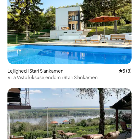
Lejlighed i Stari Slankamen
5 ud af 5
5 (3)
Villa Vista luksusejendom i Stari Slankamen