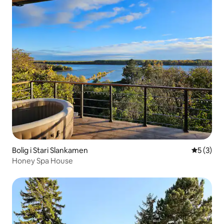
Bolig i Stari Slankamen
5 ud af 5
5 (3)
Honey Spa House