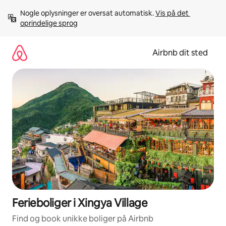
Gå
Nogle oplysninger er oversat automatisk. 
Vis på det 
videre
oprindelige sprog
til
indhold
Airbnb dit sted
Ferieboliger i Xingya Village
Find og book unikke boliger på Airbnb