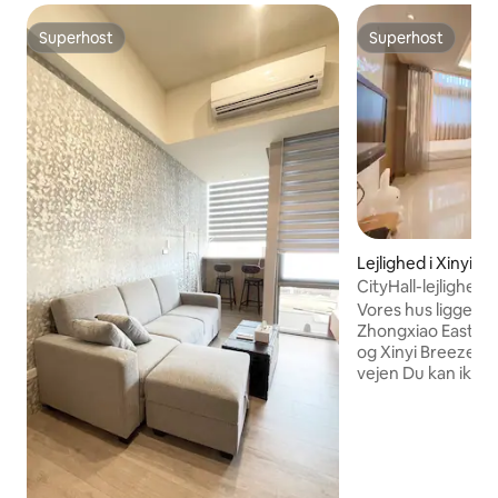
Superhost
Superhost
Superhost
Superhost
Lejlighed i Xinyi (di
CityHall-lejlighed
101｜松菸 ｜世貿
Vores hus ligger i
Zhongxiao East Ro
og Xinyi Breeze på
vejen Du kan ikke 
natten, men du h
af at være mindre 
4 på Shihfu Statio
Breeze, Xinyi Esli
Shin Kong Praktisk