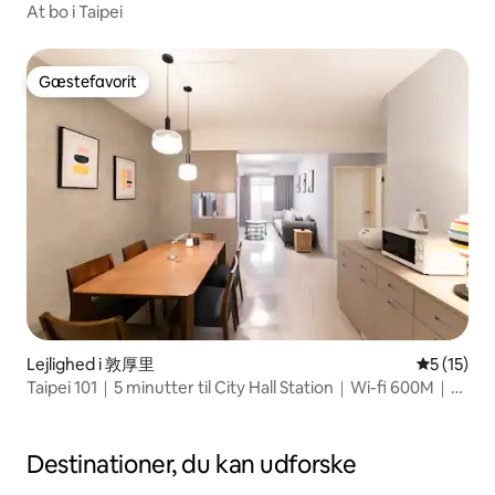
At bo i Taipei
Gæstefavorit
Gæstefavorit
Lejlighed i 敦厚里
5 ud af 5 
5 (15)
Taipei 101｜5 minutter til City Hall Station｜Wi-fi 600M｜
YJ90
Destinationer, du kan udforske