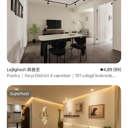
Lejlighed i 興雅里
4,89 ud af 5 
4,89 (89)
Poetry｜Xinyi District 4 værelser｜101 udsigt livskreds.
MRT-station City Hall｜4 værelser og 2 badeværelser
Superhost
Superhost