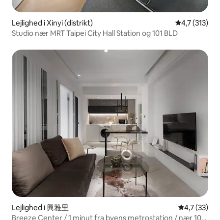
Lejlighed i Xinyi (distrikt)
4,7 ud af 5 
4,7 (313)
Studio nær MRT Taipei City Hall Station og 101 BLD
Lejlighed i 興雅里
4,7 ud af 5 
4,7 (33)
Breeze Center / 1 minut fra byens metrostation / nær 101