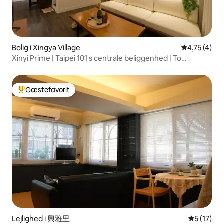
Bolig i Xingya Village
4,75 ud af 5
4,75 (4)
Xinyi Prime | Taipei 101's centrale beliggenhed | To
soveværelser og en stue | Xinyi boutique-boliger | 101
livskreds | En rolig og behagelig oase i byen
Gæstefavorit
Bedste gæstefavorit
Lejlighed i 興雅里
5 ud af 5 
5 (17)