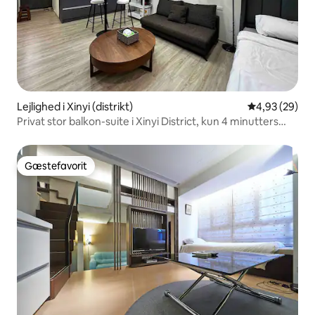
Lejlighed i Xinyi (distrikt)
4,93 ud af 5 
4,93 (29)
Privat stor balkon-suite i Xinyi District, kun 4 minutters
gang til byens MRT-station!Xinyi forretningsdistrikt kun 5
minutter MRT BL-18
Gæstefavorit
Gæstefavorit