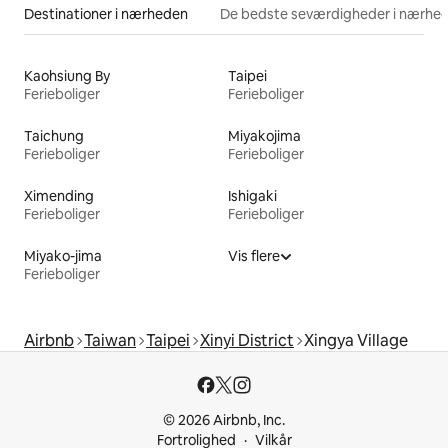
Destinationer i nærheden
De bedste seværdigheder i nærhe
Kaohsiung By
Taipei
Ferieboliger
Ferieboliger
Taichung
Miyakojima
Ferieboliger
Ferieboliger
Ximending
Ishigaki
Ferieboliger
Ferieboliger
Miyako-jima
Vis flere
Ferieboliger
Airbnb
Taiwan
Taipei
Xinyi District
Xingya Village
© 2026 Airbnb, Inc.
Fortrolighed
Vilkår