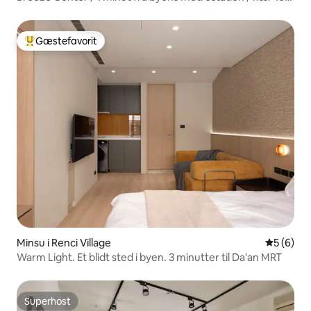
/ elevator / Xinyi Business District / 2 værelser 1
badeværelse
Gæstefavorit
Bedste gæstefavorit
Minsu i Renci Village
5 ud af 5
5 (6)
Warm Light. Et blidt sted i byen. 3 minutter til Da'an MRT
Superhost
Superhost