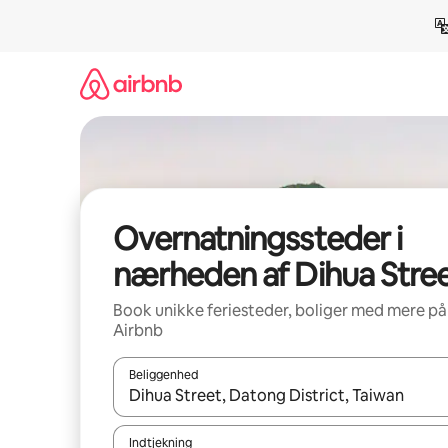
Gå
videre
til
indhold
Overnatningssteder i
nærheden af Dihua Stre
Book unikke feriesteder, boliger med mere på
Airbnb
Beliggenhed
Når resultaterne er tilgængelige, skal du navigere
Indtjekning