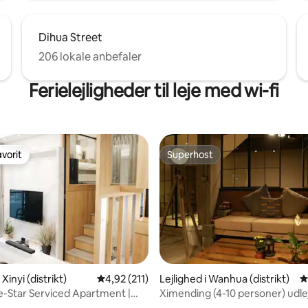
Dihua Street
206 lokale anbefaler
Ferielejligheder til leje med wi-fi
vorit
Superhost
vorit
Superhost
itlig bedømmelse, 243 omtaler
 Xinyi (distrikt)
4,92 ud af 5 i gennemsnitlig bedømmelse, 21
4,92 (211)
Lejlighed i Wanhua (distrikt)
4
e-Star Serviced Apartment |
Ximending (4-10 personer) udle
hamps-Élysées 2Bed"
rum/fotografering/reklame/bry