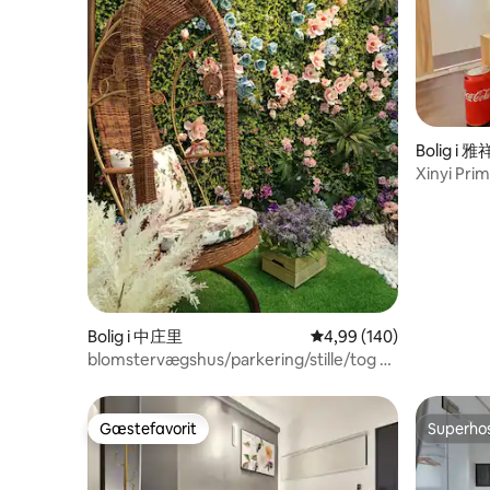
Bolig i 
Xinyi Prim
Rådhuset
Bolig i 中庄里
4,99 ud af 5 i gennems
4,99 (140)
blomstervægshus/parkering/stille/tog 6
min.
Gæstefavorit
Superho
Gæstefavorit
Superho