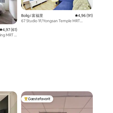
Bolig i 富福里
4,96 ud af 5 i gennem
4,96 (91)
67 Studio 1F/Yongsan Temple MRT
500M/nær Ximending/3 minutter til
4,97 ud af 5 i gennemsnitlig bedømmelse, 61 omtaler
4,97 (61)
Wanhua Station/bagageopbevaring/1. sal
7 omtaler
ing MRT 5
uden trapper
Gæstefavorit
Bedste gæstefavorit