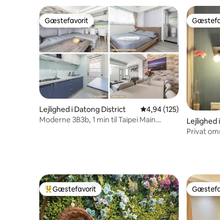
Champs-Él
Gæstefavorit
Gæstefa
Gæstefavorit
Gæstefa
Lejlighed i Datong District
4,94 ud af 5 i gennems
4,94 (125)
Moderne 3B3b, 1 min til Taipei Main
Lejlighed 
Station MRT Y17
Privat omr
Gæstefavorit
Gæstefa
Bedste gæstefavorit
Gæstefa