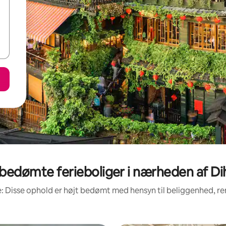
bedømte ferieboliger i nærheden af Di
: Disse ophold er højt bedømt med hensyn til beliggenhed, 