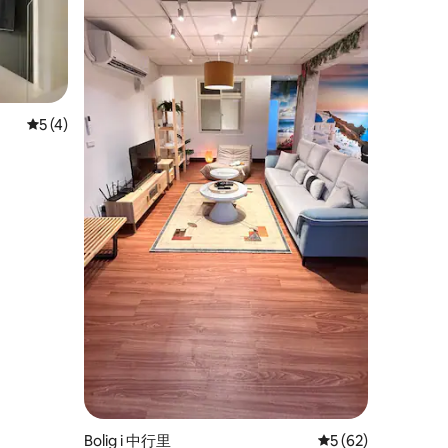
9 omtaler
5 ud af 5 i gennemsnitlig bedømmelse, 4 omtaler
5 (4)
g
g Pier｜10
Bolig i 中行里
5 ud af 5 i gennem
5 (62)