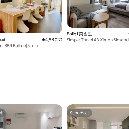
Bolig i 菜園里
雅祥里
4,93 ud af 5 i gennemsnitlig bedømmelse, 2
4,93 (27)
Simple Travel 4B Ximen Simend
minutter
e |3BR Balkon|5 min.
・101-området
nitlig bedømmelse, 140 omtaler
st
Superhost
st
Superhost