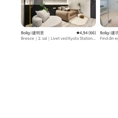
Bolig i 建明里
4,94 ud af 5 i gennems
4,94 (66)
Bolig i 
Breeze｜2. sal｜Livet ved Kyoto Station
Find din e
｜Gåtur på Chifeng Street｜MRT Beimen
Taipei, 2
｜Tæt på Taipei Station｜Mad og
Yongle Ma
shopping｜Lufthavnsmetro