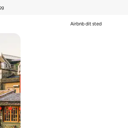
rog
Airbnb dit sted