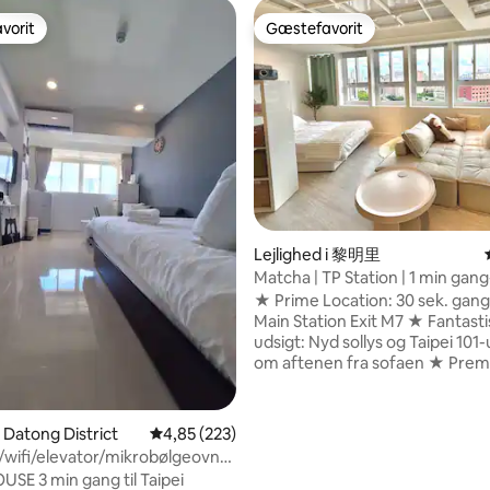
vorit
Gæstefavorit
vorit
Gæstefavorit
nitlig bedømmelse, 497 omtaler
Lejlighed i 黎明里
Matcha | TP Station | 1 min gang
6pp | 101view
★ Prime Location: 30 sek. gang 
Main Station Exit M7 ★ Fantasti
udsigt: Nyd sollys og Taipei 101
om aftenen fra sofaen ★ Pre
funktioner: 100" projektor, beh
sofa, kombineret
vaskemaskine/tørretumbler ⚠️ Stille
i Datong District
4,85 ud af 5 i gennemsnitlig bedømmelse, 22
4,85 (223)
timer efter kl. 22.00 – hold stø
t/wifi/elevator/mikrobølgeovn/3
for at respektere naboerne. Bo
havn MRT
E 3 min gang til Taipei
hvis du kan følge denne regel. Senge: 2