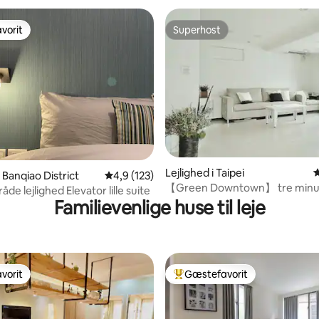
ysées 2Bed "long rent
vorit
Superhost
vorit
Superhost
nitlig bedømmelse, 125 omtaler
Lejlighed i Taipei
4
i Banqiao District
4,9 ud af 5 i gennemsnitlig bedømmelse, 12
4,9 (123)
【Green Downtown】 tre minutt
åde lejlighed Elevator lille suite
MRT Zhongshan 捷運中山站
Familievenlige huse til leje
vorit
Gæstefavorit
vorit
Bedste gæstefavorit