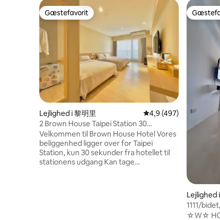
Gæstefavorit
Gæstefa
Gæstefavorit
Gæstefa
Lejlighed i 黎明里
4,9 ud af 5 i gennems
4,9 (497)
2 Brown House Taipei Station 30
sekunder Taipei 4-personers værelse
Velkommen til Brown House Hotel Vores
Taipei hovedstation
beliggenhed ligger over for Taipei
Station, kun 30 sekunder fra hotellet til
stationens udgang Kan tage
lufthavn/ekspres/tog/HSR/Bus Dette er
den mest centrale del af Taipei, det mest
bekvemme sted for transport ---
Lejlighed 
Elevatorbygning med døgnåben
1111/bide
vicevært, passerer regelmæssigt
min. luft
☆W☆ HOUS
brandcheck, pas på din sikkerhed