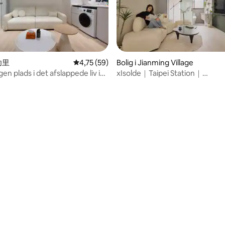
nitlig bedømmelse, 66 omtaler
建功里
4,75 ud af 5 i gennemsnitlig bedømmelse, 5
4,75 (59)
Bolig i Jianming Village
gen plads i det afslappede liv i
xIsolde｜Taipei Station｜
 værelser ~ nær Ximending,
Lufthavnsmetro A1｜Ximendin
rket, Ningxia Night Market
Shopping District｜Dadaochen
gæster