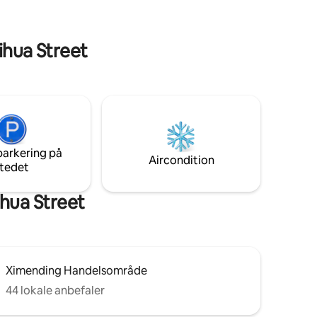
gennem livlige gyder, smag lokal
 Gå: 5
streetfood, og mærk den virkelige rytme
fthavn MRT
i hverdagen😊.
han, 3
Dihua Street
ct
parkering på
Aircondition
tedet
hua Street
Ximending Handelsområde
44 lokale anbefaler