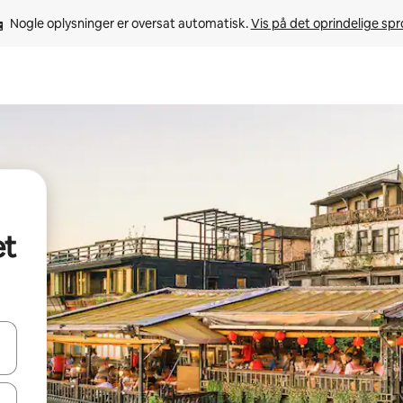
Nogle oplysninger er oversat automatisk. 
Vis på det oprindelige sp
et
 med piletasterne op og ned eller se mere ved at trykke eller stryge.