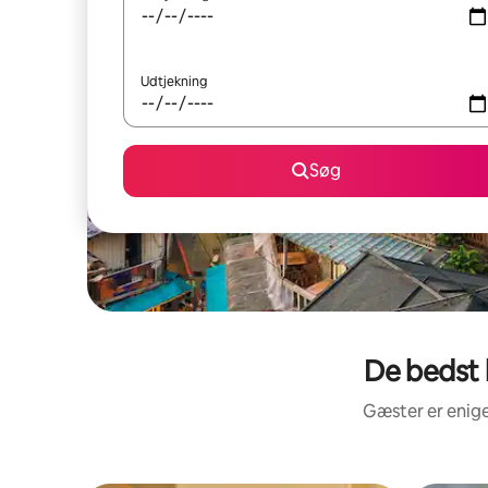
Udtjekning
Søg
De bedst 
Gæster er enige