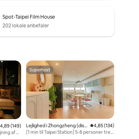
Spot-Taipei Film House
202 lokale anbefaler
Superhost
Superhost
Lejlighed i Zhongzheng (dist
4,85 ud af 5 i gennems
4,85 (134)
1 omtaler
,89 ud af 5 i gennemsnitlig bedømmelse, 149 omtaler
4,89 (149)
rikt)
[1 min til Taipei Station] 5-8 personer tre
jning af
værelser og to badeværelser/direkte til
llupskjole/udendørsoptagelse/katalog/aktiviteter