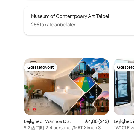
starte din unikke rejse her:) .
Museum of Contempoary Art Taipei
256 lokale anbefaler
Gæstefavorit
Gæstefa
Gæstefavorit
Gæstefa
Lejlighed i Wanhua Dist
4,86 ud af 5 i gennemsn
4,86 (243)
Lejlighed i
9.2 西門町 2-4 personer/MRT Ximen 3
"W101 Fiv
minutter gratis bagageopbevaring
Champs-C