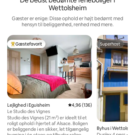
De bedst bedømte ferieboliger i
Wettolsheim
Gæster er enige: Disse ophold er højt bedømt med
hensyn til beliggenhed, renhed med mere.
Gæstefavorit
Superhost
Bedste gæstefavorit
Superhost
Lejlighed i Eguisheim
4,96 ud af 5 i gennemsnitlig be
4,96 (136)
Le Studio des Vignes
Studio des Vignes (21 m²) er ideelt til et
roligt ophold i hjertet af Alsace. Boligen
Byhus i Wettolshe
er beliggende i en sikker, let tilgængelig
Duplex 4 pers • Al
bygning i én etage og tilbyder rolige