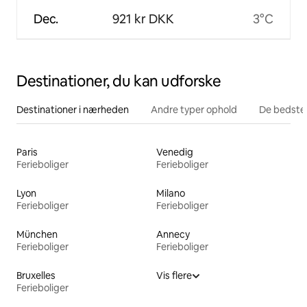
Dec.
921 kr DKK
3°C
Destinationer, du kan udforske
Destinationer i nærheden
Andre typer ophold
De bedste
Paris
Venedig
Ferieboliger
Ferieboliger
Lyon
Milano
Ferieboliger
Ferieboliger
München
Annecy
Ferieboliger
Ferieboliger
Bruxelles
Vis flere
Ferieboliger