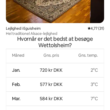
Lejlighed i Eguisheim
4,77 ud af 5
4,77 (31)
Hel traditionel Alsace-lejlighed
Hvornår er det bedst at besøge
Wettolsheim?
Måned
Gns. pris
Gns. temp.
Jan.
720 kr DKK
2°C
Feb.
577 kr DKK
3°C
Mar.
584 kr DKK
7°C