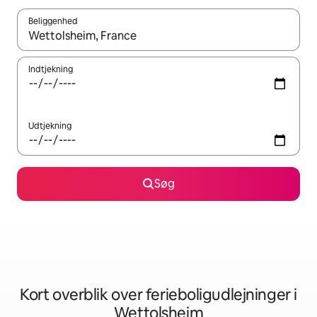
Beliggenhed
Når resultaterne er tilgængelige, skal du navigere med piletaste
Indtjekning
Udtjekning
Søg
Kort overblik over ferieboligudlejninger i
Wettolsheim