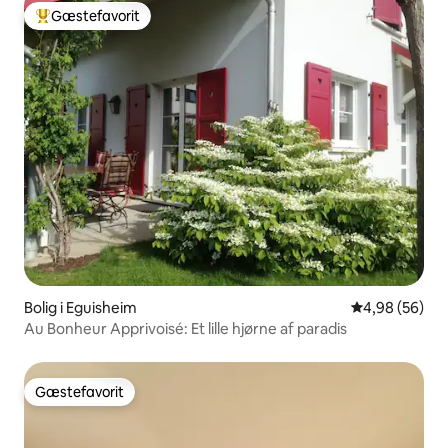
Gæstefavorit
Bedste gæstefavorit
Bolig i Eguisheim
4,98 ud af 5 
4,98 (56)
Au Bonheur Apprivoisé: Et lille hjørne af paradis
Gæstefavorit
Gæstefavorit