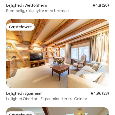
Lejlighed i Wettolsheim
4,8 ud af 5 
4,8 (20)
Rummelig, rolig hytte med terrasse
Gæstefavorit
Gæstefavorit
Lejlighed i Eguisheim
4,96 ud af 5 
4,96 (23)
Lejlighed Obertor - Et par minutter fra Colmar