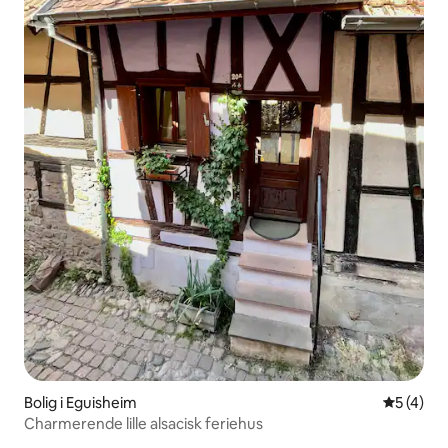
Bolig i Eguisheim
5 ud af 5
5 (4)
Charmerende lille alsacisk feriehus