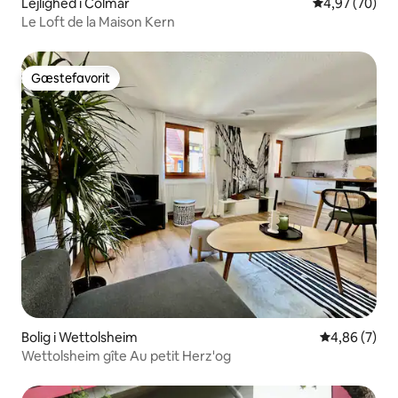
Lejlighed i Colmar
4,97 ud af 5 
4,97 (70)
Le Loft de la Maison Kern
Gæstefavorit
Gæstefavorit
Bolig i Wettolsheim
4,86 ud af 5
4,86 (7)
Wettolsheim gîte Au petit Herz'og