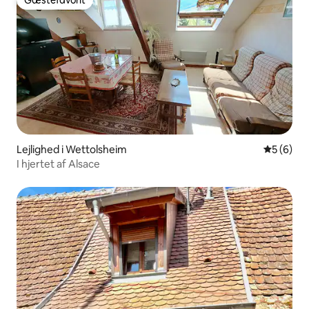
Gæstefavorit
Gæstefavorit
Lejlighed i Wettolsheim
5 ud af 5
5 (6)
I hjertet af Alsace