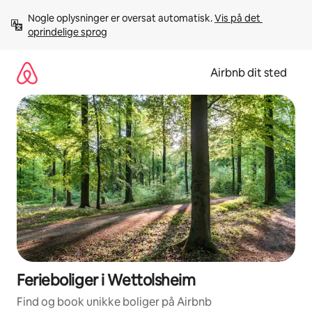
Gå
Nogle oplysninger er oversat automatisk. 
Vis på det 
videre
oprindelige sprog
til
indhold
Airbnb dit sted
Ferieboliger i Wettolsheim
Find og book unikke boliger på Airbnb