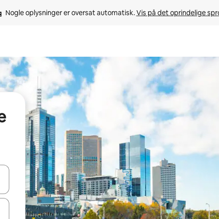
Nogle oplysninger er oversat automatisk. 
Vis på det oprindelige sp
e
 med piletasterne op og ned eller se mere ved at trykke eller stryge.