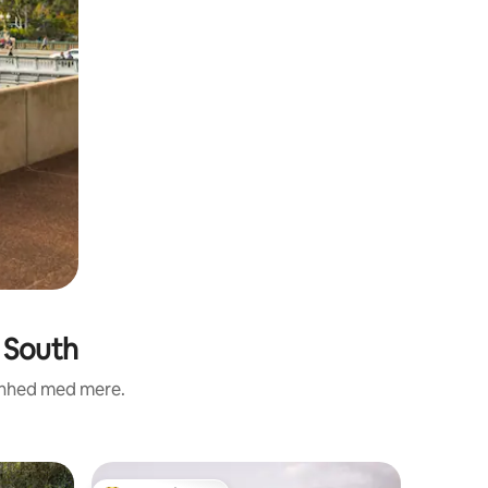
 South
renhed med mere.
Bolig i Pa