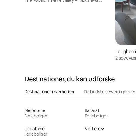
The Pavilion Yarra Valley – luksuriøst
fristed på landet
Lejlighed
2 sovevær
lejlighed
Destinationer, du kan udforske
Destinationer i nærheden
De bedste seværdigheder
Melbourne
Ballarat
Ferieboliger
Ferieboliger
Jindabyne
Vis flere
Ferieboliger