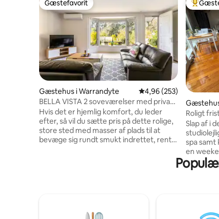
Gæstefavorit
Gæste
Gæstefavorit
Bedste 
Gæstehus i Warrandyte
4,96 ud af 5 i gennems
4,96 (253)
BELLA VISTA 2 soveværelser med privat
Gæstehus
have
Hvis det er hjemlig komfort, du leder
Roligt fr
efter, så vil du sætte pris på dette rolige,
udsigt ov
Slap af i 
store sted med masser af plads til at
studiolejl
bevæge sig rundt smukt indrettet, rent,
spa samt 
komfortabelt, kvalitets sengetøj osv.
en weeken
Fantastisk sted til enten korte eller
Populær
lokale Flo
længere ophold. Beliggende i starten af
buskvandr
Warrandyte, tilgængelig for alle større
på til at røre ved. Bel
butikker, restauranter, bryllupssteder,
tæt på fac
vingårde, bushvandringer,
Indgang ti
turistattraktioner osv. Warrandyte er en
luftballon
løvrig forstad, der tilbyder det bedste fra
golfbaner og gal