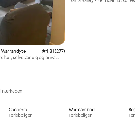
Yarra Valley - Yerindah luksuriøs
 i Warrandyte
4,81 ud af 5 i gennemsnitlig bedømmelse, 27
4,81 (277)
elser, selvstændig og privat
 i nærheden
Canberra
Warrnambool
Bri
Ferieboliger
Ferieboliger
Fer