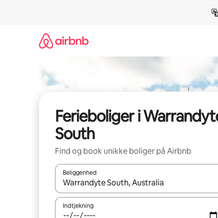
Gå
videre
til
indhold
Ferieboliger i Warrandyt
South
Find og book unikke boliger på Airbnb
Beliggenhed
Når resultaterne er tilgængelige, skal du navigere
Indtjekning