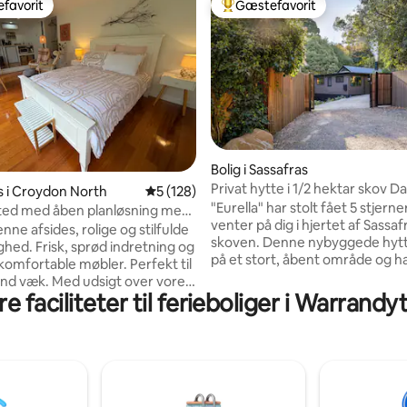
favorit
Gæstefavorit
gæstefavorit
Bedste gæstefavorit
nitlig bedømmelse, 253 omtaler
Bolig i Sassafras
Privat hytte i 1/2 hektar skov
 i Croydon North
5 ud af 5 i gennemsnitlig bedømmelse, 12
5 (128)
Ranges
"Eurella" har stolt fået 5 stjerne
isted med åben planløsning med
venter på dig i hjertet af Sassaf
er bushland.
denne afsides, rolige og stilfulde
skoven. Denne nybyggede hytt
ighed. Frisk, sprød indretning og
på et stort, åbent område og h
komfortable møbler. Perfekt til
luksuriøs stemning, herunder
d væk. Med udsigt over vores
vinduer med termoruder, der e
e faciliteter til ferieboliger i Warrandy
ra Reserve, der tilbyder
indrammet for at nyde den pri
inger og dyreliv, der er tæt nok
fortryllende have og skov. And
iggenheden ligger
omfatter væghængte fjernsyn
iliteter og offentlig transport.
loftsventilatorer, split-system, 
l Yarra Valley, vingårde,
bænkeplader i sten, latex quee
flyvning, prisvindende
madrasser, separat
lerier. Tæt på Yarra-