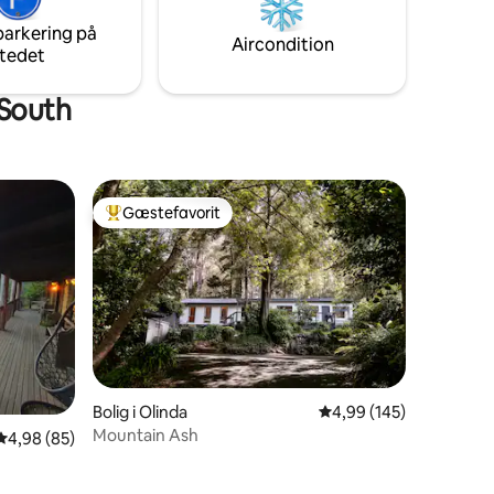
sk
et boutiqueophold, der ikke ligner noget
gt over
andet.
parkering på
Aircondition
re.
tedet
 South
Gæstefavorit
Bedste gæstefavorit
Bolig i Olinda
4,99 ud af 5 i gennems
4,99 (145)
Mountain Ash
4,98 ud af 5 i gennemsnitlig bedømmelse, 85 omtaler
4,98 (85)