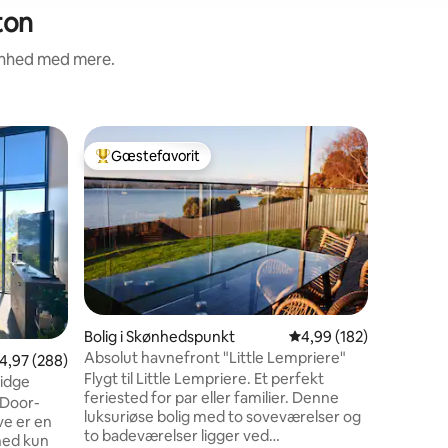
ton
renhed med mere.
Lejlighed
Gæstefavorit
Gæstefa
Bedste gæstefavorit
Gæstefa
Central 
Velkomme
Airbnb-f
lejlighed
med char
Nyd den 
stilfuld 
køkken o
gør dit 
Bolig i Skønhedspunkt
4,99 ud af 5 i gennems
4,99 (182)
7 omtaler
afslappe
Absolut havnefront "Little Lempriere"
,97 ud af 5 i gennemsnitlig bedømmelse, 288 omtaler
4,97 (288)
seværdigh
Flygt til Little Lempriere. Et perfekt
er det pe
Ridge
feriested for par eller familier. Denne
weekendo
 Door-
luksuriøse bolig med to soveværelser og
at vi har 
ve er en
to badeværelser ligger ved
komfort.
hed kun