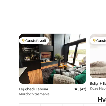
Gæstefavorit
Gæste
Bedste gæstefavorit
Bedste 
Bolig i Hi
Koze Haus
Lejlighed i Lebrina
5 ud af 5 i gennem
5 (42)
floden
Murdoch tasmania
Hv