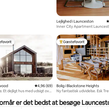
Lejlighed i Launceston
4
Inner City Apartment Launces
favorit
Gæstefavorit
gæstefavorit
Bedste gæstefavorit
llwood
4,96 ud af 5 i gennemsnitlig bedømmelse, 6
4,96 (69)
Bolig i Blackstone Heights
: Et dejligt hus med udsigt over
Ny fantastisk udvidelse. Esk T
snitlig bedømmelse, 42 omtaler
Cabin
ornår er det bedst at besøge Launcest