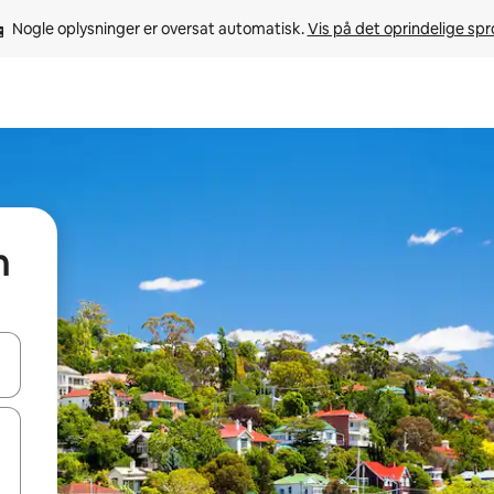
Nogle oplysninger er oversat automatisk. 
Vis på det oprindelige sp
n
 med piletasterne op og ned eller se mere ved at trykke eller stryge.