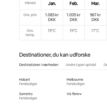
Måned
Jan.
Feb.
Mar.
1.083 kr
1.005 kr
967 kr
Gns. pris
DKK
DKK
DKK
19°C
19°C
17°C
Gns.
temp.
Destinationer, du kan udforske
Destinationer i nærheden
Andre typer ophold
D
Hobart
Melbourne
Ferieboliger
Ferieboliger
Sorrento
Vis flere
Ferieboliger