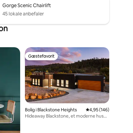
Gorge Scenic Chairlift
45 lokale anbefaler
ton
Gæstefavorit
Gæstefavorit
7 omtaler
Bolig i Blackstone Heights
4,95 ud af 5 i gennems
4,95 (146)
Hideaway Blackstone, et moderne hus
ved en sø