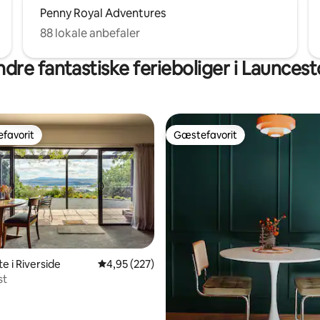
Penny Royal Adventures
88 lokale anbefaler
dre fantastiske ferieboliger i Launces
favorit
Gæstefavorit
gæstefavorit
Gæstefavorit
e i Riverside
4,95 ud af 5 i gennemsnitlig bedømmelse, 22
4,95 (227)
st
snitlig bedømmelse, 10 omtaler