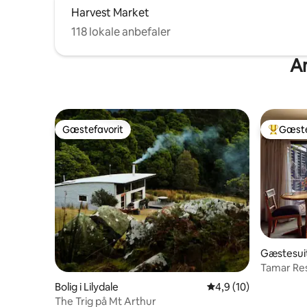
Harvest Market
118 lokale anbefaler
An
Gæstefavorit
Gæste
Gæstefavorit
Bedste 
Gæstesuit
Tamar Re
Bolig i Lilydale
4,9 ud af 5 i gennem
4,9 (10)
The Trig på Mt Arthur