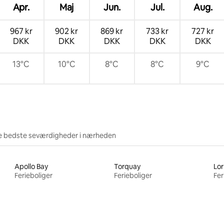
Apr.
Maj
Jun.
Jul.
Aug.
967 kr
902 kr
869 kr
733 kr
727 kr
DKK
DKK
DKK
DKK
DKK
13°C
10°C
8°C
8°C
9°C
e bedste seværdigheder i nærheden
Apollo Bay
Torquay
Lo
Ferieboliger
Ferieboliger
Fer