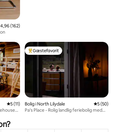
,96 ud af 5 i gennemsnitlig bedømmelse, 162 omtaler
4,96 (162)
ton
Gæstefavorit
Bedste gæstefavorit
9 omtaler
5 ud af 5 i gennemsnitlig bedømmelse, 11 omtaler
5 (11)
Bolig i North Lilydale
5 ud af 5 i gennem
5 (50)
reehouse
Pa's Place - Rolig landlig feriebolig med
spabad
on?