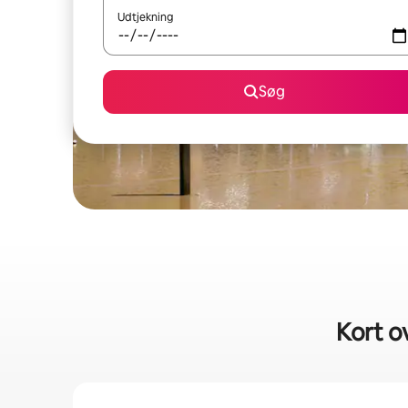
Udtjekning
Søg
Kort o