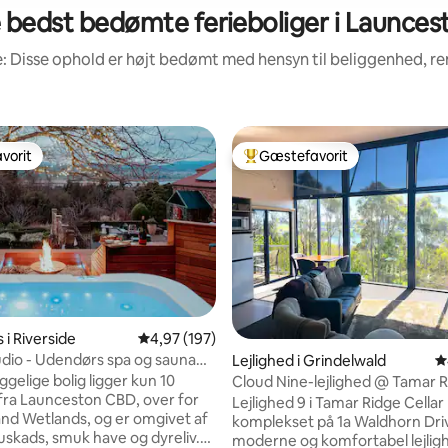
 bedst bedømte ferieboliger i Launces
: Disse ophold er højt bedømt med hensyn til beliggenhed, 
vorit
Gæstefavorit
vorit
Bedste gæstefavorit
i Riverside
4,97 ud af 5 i gennemsnitlig bedømmelse, 19
4,97 (197)
udio - Udendørs spa og sauna
itlig bedømmelse, 200 omtaler
Lejlighed i Grindelwald
4
stisk udsigt
gelige bolig ligger kun 10
Cloud Nine-lejlighed @ Tamar 
fra Launceston CBD, over for
Lejlighed 9 i Tamar Ridge Cellar
and Wetlands, og er omgivet af
komplekset på 1a Waldhorn Dri
buskads, smuk have og dyreliv.
moderne og komfortabel lejlig