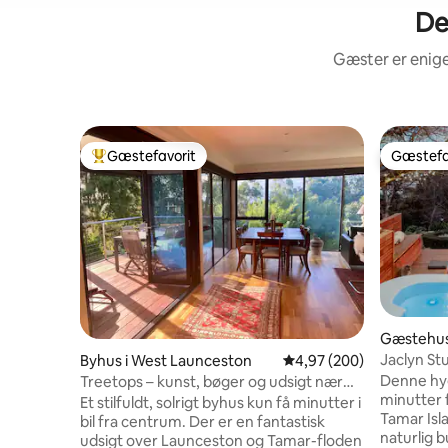
De
Gæster er enige
Gæstefavorit
Gæstefa
Bedste gæstefavorit
Gæstefa
Gæstehus 
Jaclyn St
Byhus i West Launceston
4,97 ud af 5 i gennemsn
4,97 (200)
med fanta
Denne hyg
Treetops – kunst, bøger og udsigt nær
minutter 
Cataract Gorge
Et stilfuldt, solrigt byhus kun få minutter i
Tamar Isl
bil fra centrum. Der er en fantastisk
naturlig 
udsigt over Launceston og Tamar-floden