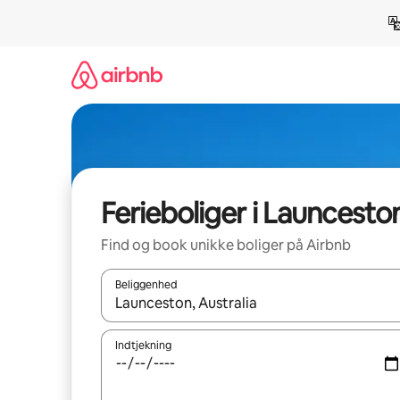
Gå
videre
til
indhold
Ferieboliger i Launcesto
Find og book unikke boliger på Airbnb
Beliggenhed
Når resultaterne er tilgængelige, skal du navigere
Indtjekning