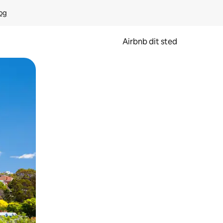
rog
Airbnb dit sted