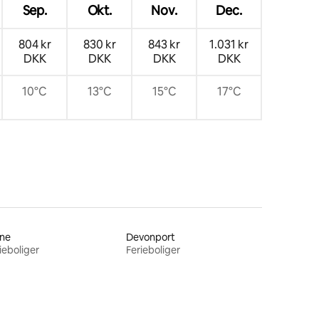
Sep.
Okt.
Nov.
Dec.
804 kr
830 kr
843 kr
1.031 kr
DKK
DKK
DKK
DKK
10°C
13°C
15°C
17°C
rne
Devonport
ieboliger
Ferieboliger