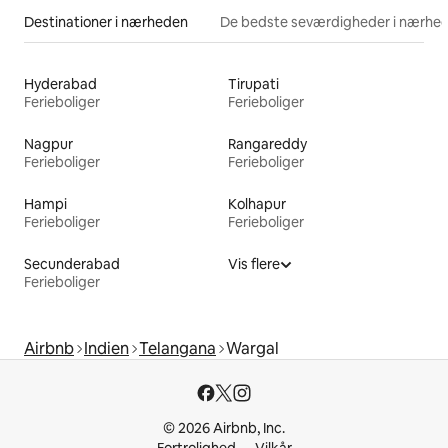
Destinationer i nærheden
De bedste seværdigheder i nærhe
Hyderabad
Tirupati
Ferieboliger
Ferieboliger
Nagpur
Rangareddy
Ferieboliger
Ferieboliger
Hampi
Kolhapur
Ferieboliger
Ferieboliger
Secunderabad
Vis flere
Ferieboliger
Airbnb
Indien
Telangana
Wargal
© 2026 Airbnb, Inc.