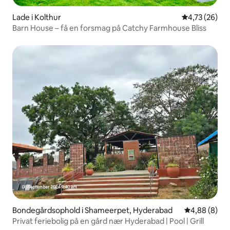
Lade i Kolthur
4,73 ud af 5 
4,73 (26)
Barn House – få en forsmag på Catchy Farmhouse Bliss
Bondegårdsophold i Shameerpet, Hyderabad
4,88 ud af 5
4,88 (8)
Privat feriebolig på en gård nær Hyderabad | Pool | Grill