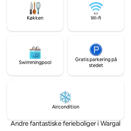
Beliggende i nærheden af Hitech City,
oplevelse under st
Jubilee Hills og Gachibowli. Ideel til
Luxe Villa er ideel 
hjemmearbejde, længerevarende
og blander elega
Køkken
Wi-fi
ophold eller smutture. Book din
faciliteter for et
luksuriøse penthouselejlighed i dag.
Gratis parkering på
Swimmingpool
stedet
Aircondition
Andre fantastiske ferieboliger i Wargal