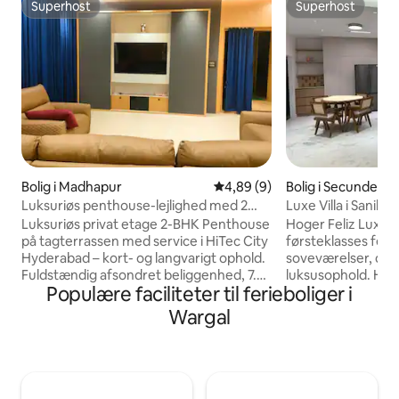
Superhost
Superhost
Superhost
Superhost
Bolig i Madhapur
4,89 ud af 5 i gennemsnitlig 
4,89 (9)
Bolig i Secundera
Luksuriøs penthouse-lejlighed med 2
Luxe Villa i Sanikpu
soveværelser – HiTech City, Hyderabad
Luksuriøs privat etage 2-BHK Penthouse
Hoger Feliz Luxe Vi
på tagterrassen med service i HiTec City
førsteklasses feri
Hyderabad – kort- og langvarigt ophold.
soveværelser, der e
Fuldstændig afsondret beliggenhed, 7.
luksusophold. Hve
Populære faciliteter til ferieboliger i
etage kun til dig, vender mod øst, ingen
tilhørende toilet, 
naboer i sigte. Moderne interiør med to
privatliv. Den fuld
Wargal
soveværelser, elegant belysning, stilfuld
i soveværelser til
indretning og aircondition i hele boligen.
wi-fi, CCTV-sikke
Fuldt udstyret køkken, wi-fi,
underholdningsmu
fitnesscenter i stueetagen og
mini bordfodboldb
førsteklasses sengetøj til familier.
et åbent terrasset