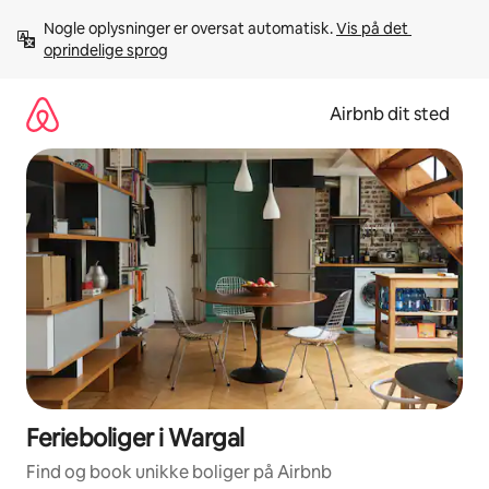
Gå
Nogle oplysninger er oversat automatisk. 
Vis på det 
videre
oprindelige sprog
til
indhold
Airbnb dit sted
Ferieboliger i Wargal
Find og book unikke boliger på Airbnb