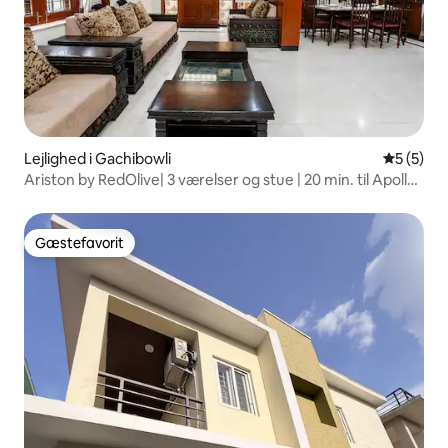
Lejlighed i Gachibowli
5 ud af 5
5 (5)
Ariston by RedOlive| 3 værelser og stue | 20 min. til Apollo|
Tæt på Hitech
Gæstefavorit
Gæstefavorit