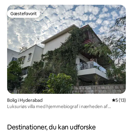
Gæstefavorit
Gæstefavorit
Bolig i Hyderabad
5 ud af 5 
5 (13)
Luksuriøs villa med hjemmebiograf i nærheden af
Hyderabad
Destinationer, du kan udforske