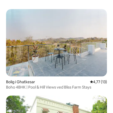
Bolig i Ghatkesar
4,77 ud af 5
4,77 (13)
Boho 4BHK | Pool & Hill Views ved Bliss Farm Stays