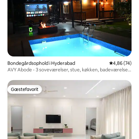
Bondegårdsophold i Hyderabad
4,86 ud af 5 
4,86 (74)
AVY Abode - 3 soveværelser, stue, køkken, badeværelse,
gårdophold, privat pool @ Moinabad
Gæstefavorit
Gæstefavorit