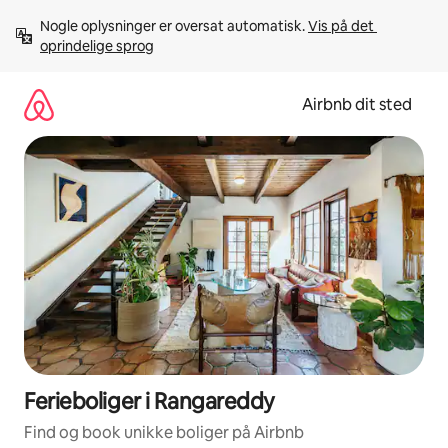
Gå
Nogle oplysninger er oversat automatisk. 
Vis på det 
videre
oprindelige sprog
til
indhold
Airbnb dit sted
Ferieboliger i Rangareddy
Find og book unikke boliger på Airbnb