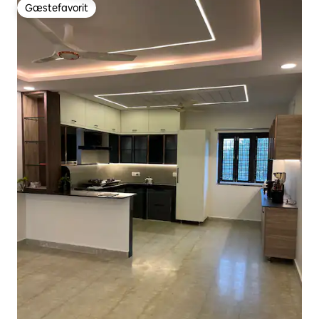
Gæstefavorit
Gæstefavorit