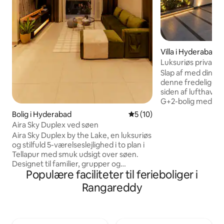
Villa i Hyderabad
Luksuriøs privat v
tæt på lufthavnen 
Slap af med din fami
denne fredelige og
siden af lufthavn
G+2-bolig med en st
udstyret, modern
Bolig i Hyderabad
5 ud af 5 i gennemsnitlig 
5 (10)
smukt indrettede 
Aira Sky Duplex ved søen
med aircondition. D
Aira Sky Duplex by the Lake, en luksuriøs
kun 20 minutter fr
og stilfuld 5-værelseslejlighed i to plan i
nærheden af Tukkug
Tellapur med smuk udsigt over søen.
familier, forretni
Designet til familier, grupper og
længerevarende op
Populære faciliteter til ferieboliger i
staycations. Boligen har rummelige
Gæster har adgang 
opholdsområder, 4 komfortable senge,
Rangareddy
nyde fuld privatli
en privat sauna, PlayStation,
deres ophold. Hele
indendørsspil, et legeområde til børn og
din gruppe.
moderne interiør. Nyd fredfyldte
morgener med udsigt over søen, og slap