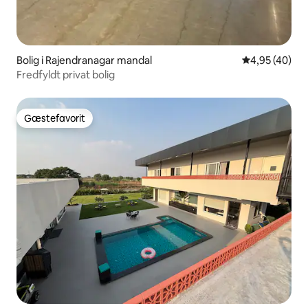
Bolig i Rajendranagar mandal
4,95 ud af 5 
4,95 (40)
Fredfyldt privat bolig
Gæstefavorit
Gæstefavorit