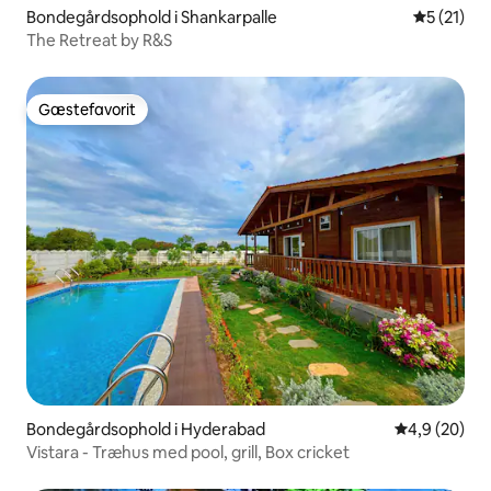
Bondegårdsophold i Shankarpalle
5 ud af 5 
5 (21)
The Retreat by R&S
Gæstefavorit
Gæstefavorit
Bondegårdsophold i Hyderabad
4,9 ud af 5 
4,9 (20)
Vistara - Træhus med pool, grill, Box cricket