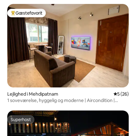
Gæstefavorit
Bedste gæstefavorit
Lejlighed i Mehdipatnam
5 ud af 5 
5 (26)
1 soveværelse, hyggelig og moderne | Aircondition |
Mehdipatnam
Superhost
Superhost