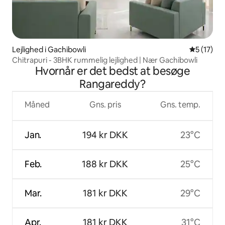
Lejlighed i Gachibowli
5 ud af 5 
5 (17)
Chitrapuri - 3BHK rummelig lejlighed | Nær Gachibowli
Hvornår er det bedst at besøge
Rangareddy?
Måned
Gns. pris
Gns. temp.
Jan.
194 kr DKK
23°C
Feb.
188 kr DKK
25°C
Mar.
181 kr DKK
29°C
Apr.
181 kr DKK
31°C