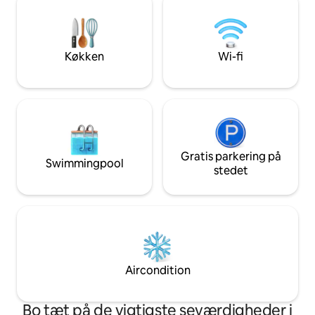
af. Boligen har en bekvem beliggenhed i
nærheden af Financial District,
Gachibowli og Hitech City, og lufthavnen
tilbyder den perfekte blanding af
Køkken
Wi-fi
komfort, luksus og tilgængelighed.
Gratis parkering på
Swimmingpool
stedet
Aircondition
Bo tæt på de vigtigste seværdigheder i