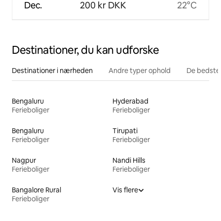
Dec.
200 kr DKK
22°C
Destinationer, du kan udforske
Destinationer i nærheden
Andre typer ophold
De bedste
Bengaluru
Hyderabad
Ferieboliger
Ferieboliger
Bengaluru
Tirupati
Ferieboliger
Ferieboliger
Nagpur
Nandi Hills
Ferieboliger
Ferieboliger
Bangalore Rural
Vis flere
Ferieboliger