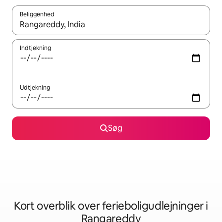
Beliggenhed
Når resultaterne er tilgængelige, skal du navigere med piletaste
Indtjekning
Udtjekning
Søg
Kort overblik over ferieboligudlejninger i
Rangareddy