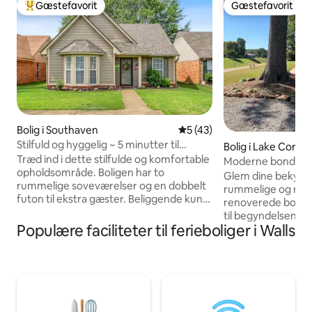
Gæstefavorit
Gæstefavorit
Bedste gæstefavorit
Gæstefavorit
Bolig i Southaven
5 ud af 5 i gennemsnitlig 
5 (43)
Stilfuld og hyggelig ~ 5 minutter til
Bolig i Lake Corm
Landers CTR + indhegnet gård!
Træd ind i dette stilfulde og komfortable
Moderne bondegård
opholdsområde. Boligen har to
rummeligt!
Glem dine bekymr
rummelige soveværelser og en dobbelt
rummelige og roli
futon til ekstra gæster. Beliggende kun
renoverede bondeg
få minutter fra gode spisesteder og
til begyndelsen af
shopping. Fuldt indhegnet gård! ☆18
Populære faciliteter til ferieboliger i Walls
værelser og højt ti
minutter til Memphis Lufthavn ☆12
fællesområder og
minutter til Snowden Grove ☆5
gårdhusstemning 
minutter til Landers ☆17 minutter til
original karakter. 
Graceland ☆Indhegnet gård ☆USB-stik
badeværelser, for
☆Gratis parkering ☆Dedikeret
arbejdsværelse, f
arbejdsplads
køkken, vaskerum