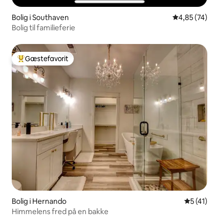
Bolig i Southaven
4,85 ud af 5 
4,85 (74)
Bolig til familieferie
Gæstefavorit
Bedste gæstefavorit
Bolig i Hernando
5 ud af 5 
5 (41)
Himmelens fred på en bakke