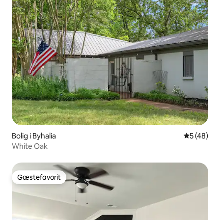
Bolig i Byhalia
5 ud af 5 
5 (48)
White Oak
Gæstefavorit
Gæstefavorit