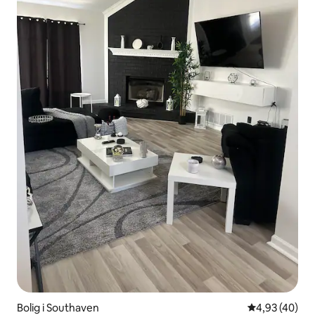
Bolig i Southaven
4,93 ud af 5 
4,93 (40)