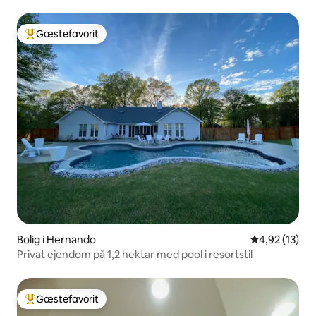
Gæstefavorit
Bedste gæstefavorit
Bolig i Hernando
4,92 ud af 5 
4,92 (13)
Privat ejendom på 1,2 hektar med pool i resortstil
Gæstefavorit
Bedste gæstefavorit