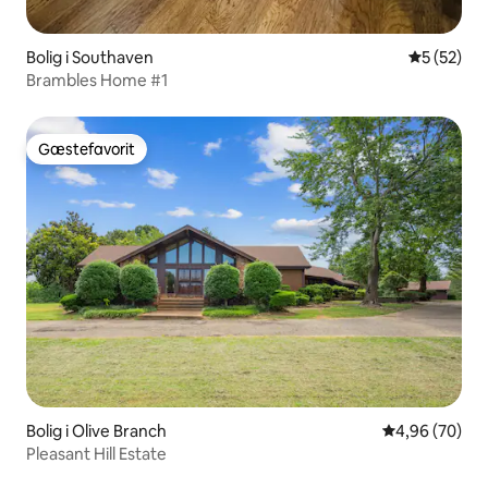
Bolig i Southaven
5 ud af 5 
5 (52)
Brambles Home #1
Gæstefavorit
Gæstefavorit
Bolig i Olive Branch
4,96 ud af 5 
4,96 (70)
Pleasant Hill Estate