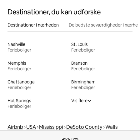
Destinationer, du kan udforske
Destinationer i nærheden
De bedste seværdigheder i nærhe
Nashville
St. Louis
Ferieboliger
Ferieboliger
Memphis
Branson
Ferieboliger
Ferieboliger
Chattanooga
Birmingham
Ferieboliger
Ferieboliger
Hot Springs
Vis flere
Ferieboliger
Airbnb
USA
Mississippi
DeSoto County
Walls