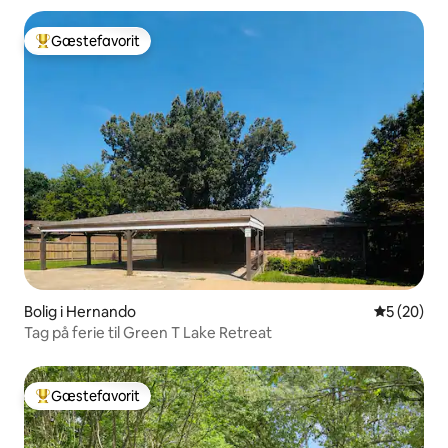
Gæstefavorit
Bedste gæstefavorit
Bolig i Hernando
5 ud af 5 
5 (20)
Tag på ferie til Green T Lake Retreat
Gæstefavorit
Bedste gæstefavorit