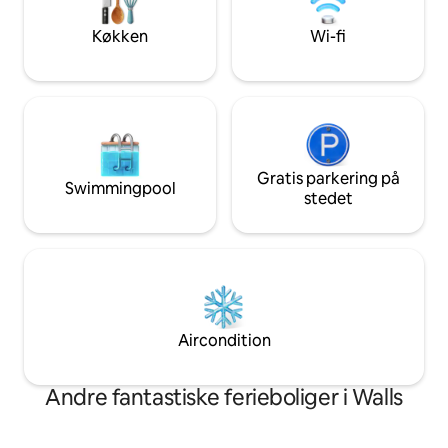
☆Vaskemaskine/tørretumbler ☆Roku
veranda, gårdhav
TV i begge soveværelser ☆Grill
bagterrasse med u
Køkken
Wi-fi
☆Terrasse med pergola ☆Fuldt
skovklædte hektar
udstyret køkken ☆Indtjekning uden
bålplads. Sidevera
vært/digital guidebog ☆5 min. gang til
queen-suite. Ejer
en park
Gratis parkering på
Swimmingpool
stedet
Aircondition
Andre fantastiske ferieboliger i Walls