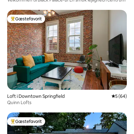
Gæstefavorit
Bedste gæstefavorit
Loft i Downtown Springfield
5 ud af 5 
5 (64)
Quinn Lofts
Gæstefavorit
Bedste gæstefavorit