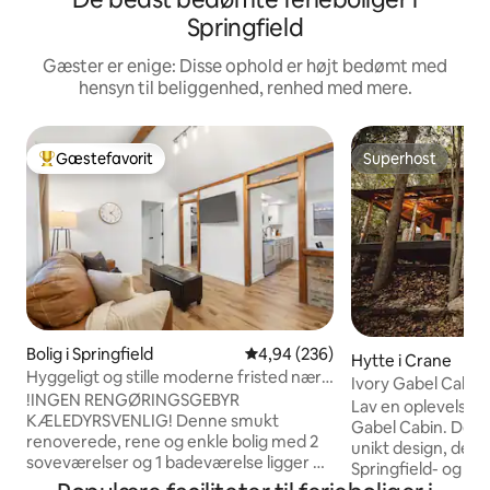
Springfield
Gæster er enige: Disse ophold er højt bedømt med
hensyn til beliggenhed, renhed med mere.
Gæstefavorit
Superhost
Bedste gæstefavorit
Superhost
Bolig i Springfield
4,94 ud af 5 i gennemsnitlig be
4,94 (236)
Hytte i Crane
Hyggeligt og stille moderne fristed nær
Ivory Gabel Cabin
Hwy 65 og Cherry St
!INGEN RENGØRINGSGEBYR
Lav en oplevelse -
KÆLEDYRSVENLIG! Denne smukt
Gabel Cabin. Den
renoverede, rene og enkle bolig med 2
unikt design, der 
soveværelser og 1 badeværelse ligger på
Springfield- og B
en stor grund i et roligt kvarter i
feriested, der ven