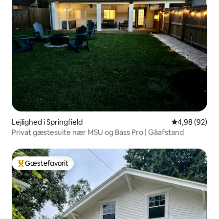
Lejlighed i Springfield
4,98 ud af 5 
4,98 (92)
Privat gæstesuite nær MSU og Bass Pro | Gåafstand
Gæstefavorit
Bedste gæstefavorit