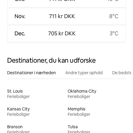
Nov.
711 kr DKK
8°C
Dec.
705 kr DKK
3°C
Destinationer, du kan udforske
Destinationer i nærheden
Andre typer ophold
De bedste
St. Louis
Oklahoma City
Ferieboliger
Ferieboliger
Kansas City
Memphis
Ferieboliger
Ferieboliger
Branson
Tulsa
Ferieboliger
Ferieboliger