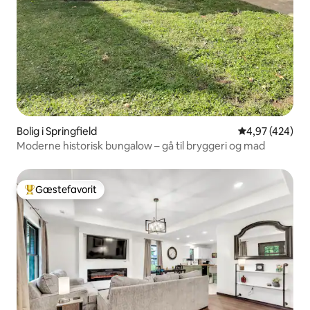
Bolig i Springfield
4,97 ud af 5 i
4,97 (424)
Moderne historisk bungalow – gå til bryggeri og mad
Gæstefavorit
Bedste gæstefavorit