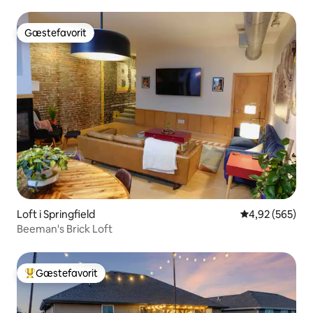
Gæstefavorit
Gæstefavorit
Loft i Springfield
4,92 ud af 5 i
4,92 (565)
Beeman's Brick Loft
Gæstefavorit
Bedste gæstefavorit