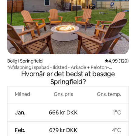
Bolig i Springfield
4,99 ud af 5 i
4,99 (120)
*Afslapning i spabad • Ildsted • Arkade + Peloton-
Hvornår er det bedst at besøge
fitnessrum
Springfield?
Måned
Gns. pris
Gns. temp.
Jan.
666 kr DKK
1°C
Feb.
679 kr DKK
4°C