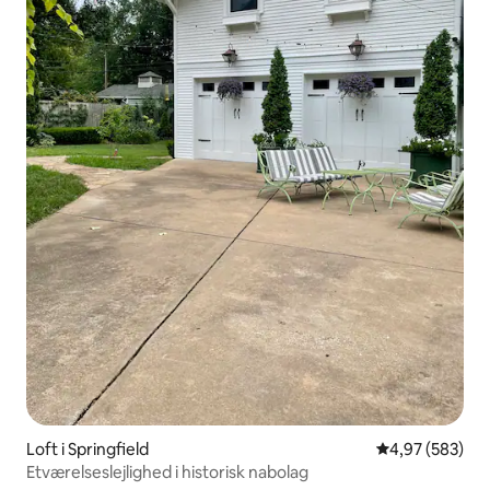
Loft i Springfield
4,97 ud af 5 i
4,97 (583)
Etværelseslejlighed i historisk nabolag