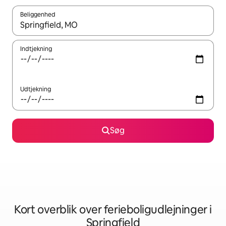
Beliggenhed
Når resultaterne er tilgængelige, skal du navigere med piletaste
Indtjekning
Udtjekning
Søg
Kort overblik over ferieboligudlejninger i
Springfield