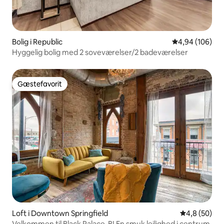
Bolig i Republic
4,94 ud af 5 i
4,94 (106)
Hyggelig bolig med 2 soveværelser/2 badeværelser
Gæstefavorit
Gæstefavorit
Loft i Downtown Springfield
4,8 ud af 5 
4,8 (50)
Velkommen til Black Palace-B! En smuk lejlighed i centrum