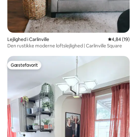
Lejlighed i Carlinville
4,84 ud af 5 
4,84 (19)
Den rustikke moderne loftslejlighed | Carlinville Square
Gæstefavorit
Gæstefavorit