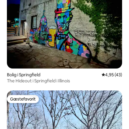
Bolig i Springfield
4,95 ud af 5 
4,95 (43)
The Hideout i Springfield i Illinois
Gæstefavorit
Gæstefavorit