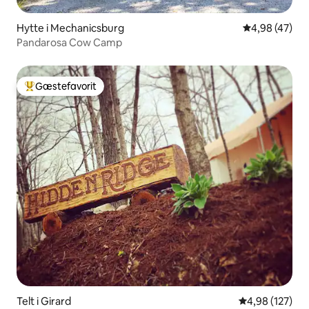
Hytte i Mechanicsburg
4,98 ud af 5 
4,98 (47)
Pandarosa Cow Camp
Gæstefavorit
Bedste gæstefavorit
Telt i Girard
4,98 ud af 5 i
4,98 (127)