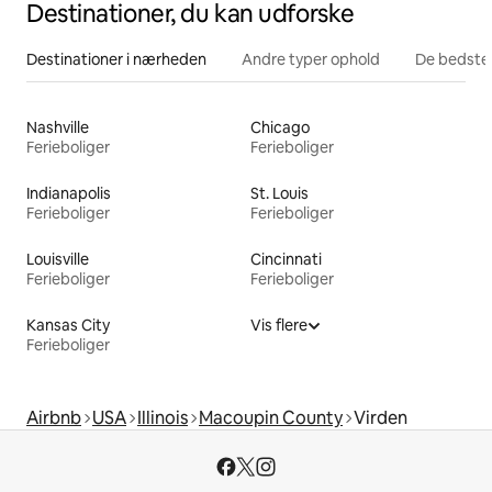
Destinationer, du kan udforske
Destinationer i nærheden
Andre typer ophold
De bedste
Nashville
Chicago
Ferieboliger
Ferieboliger
Indianapolis
St. Louis
Ferieboliger
Ferieboliger
Louisville
Cincinnati
Ferieboliger
Ferieboliger
Kansas City
Vis flere
Ferieboliger
Airbnb
USA
Illinois
Macoupin County
Virden