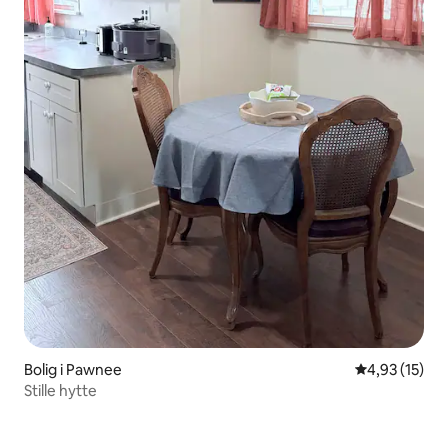
Bolig i Pawnee
4,93 ud af 5 
4,93 (15)
Stille hytte