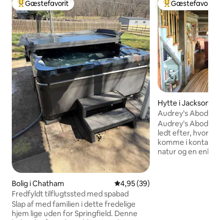
Gæstefavorit
Gæstefavorit
Bedste gæstefavorit
Bedste gæstefavo
Hytte i Jacksonvill
Audrey's Abode
Audrey's Abode er 
ledt efter, hvor du
komme i kontakt m
natur og en enkle
ligger på en 7 hek
syd for Jacksonville
vest for Springfiel
Bolig i Chatham
4,95 ud af 5 i gennemsnitlig b
4,95 (39)
restaureret histo
Fredfyldt tilflugtssted med spabad
alle de moderne fac
Slap af med familien i dette fredelige
behagelig ferie. H
hjem lige uden for Springfield. Denne
plads? Se vores an