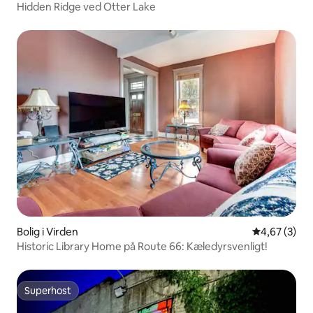
Hidden Ridge ved Otter Lake
Bolig i Virden
4,67 ud af 5
4,67 (3)
Historic Library Home på Route 66: Kæledyrsvenligt!
Superhost
Superhost