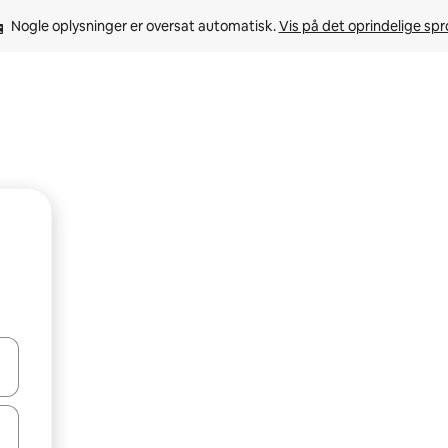
Nogle oplysninger er oversat automatisk. 
Vis på det oprindelige sp
 med piletasterne op og ned eller se mere ved at trykke eller stryge.