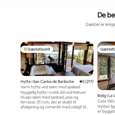
De be
Gæster er enige
Gæstefavorit
Gæstefa
Bedste gæstefavorit
Gæstefa
Hytte i San Carlos de Bariloche
5 ud af 5 i gennems
5 (217)
Varm hytte ved søen med spabad
Hyggelig hytte i rustik stil ved Nahuel
Bolig i La V
Huapi-søen med spabad, pejs og
Casa Valo
terrasse. Ét rum, der er skabt til
søen
Hytten lig
afslapning og romantik med udsigt til
er bygget
solopgang og månen, der stiger op over