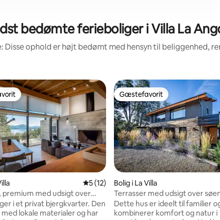
dst bedømte ferieboliger i Villa La Ang
: Disse ophold er højt bedømt med hensyn til beliggenhed, 
vorit
Gæstefavorit
vorit
Gæstefavorit
nitlig bedømmelse, 217 omtaler
illa
5 ud af 5 i gennemsnitlig bedømmelse, 1
5 (12)
Bolig i La Villa
, premium med udsigt over
Terrasser med udsigt over søe
ger i et privat bjergkvarter. Den
Dette hus er ideelt til familier o
 med lokale materialer og har
kombinerer komfort og natur i