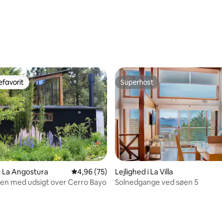
favorit
Superhost
gæstefavorit
Superhost
lla La Angostura
4,96 ud af 5 i gennemsnitlig bedømmelse, 7
4,96 (75)
Lejlighed i La Villa
ven med udsigt over Cerro Bayo
Solnedgange ved søen 5