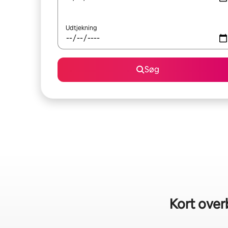
Udtjekning
Søg
Kort overb