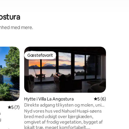
ostura
renhed med mere.
Hytte i La
Gæstefavorit
Gæstefa
Gæstefavorit
Gæstefa
Hus med 
fuldstænd
Vores hje
Lake Corr
oplevelse
en betag
søen og b
dem, der 
det er de
Hytte i Villa La Angostura
5 ud af 5 i genne
5 (6)
slappe af.
Direkte adgang til kysten og molen, unik
2 omtaler
5 ud af 5 i gennemsnitlig bedømmelse, 7 omtaler
5 (7)
uforglem
udsigt.
Nyd vores hus ved Nahuel Huapi-søens
n
er et par
bred med udsigt over bjergkæden,
g
omgivet a
omgivet af frodig vegetation, bygget af
mest eksk
lokalt træ, meget komfortabelt,