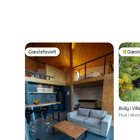
Gæstefavorit
Gæste
Gæstefavorit
Bedste 
Bolig i Vi
Hus i sko