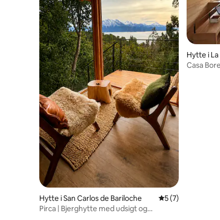
Hytte i La 
Casa Bore
Angostur
Hytte i San Carlos de Bariloche
5 ud af 5 i genne
5 (7)
Pirca | Bjerghytte med udsigt og
morgenmad