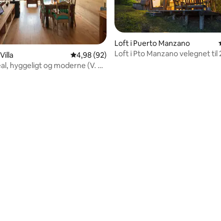
Loft i Puerto Manzano
Loft i Pto Manzano velegnet til 
Villa
4,98 ud af 5 i gennemsnitlig bedømmelse, 9
4,98 (92)
personer
al, hyggeligt og moderne (V. La
a)
msnitlig bedømmelse, 7 omtaler