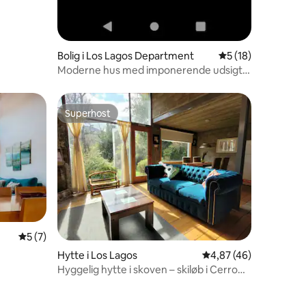
Bolig i Los Lagos Department
5 ud af 5 i gennem
5 (18)
Moderne hus med imponerende udsigt
over bjergkæden
Superhost
Superhost
5 omtaler
5 ud af 5 i gennemsnitlig bedømmelse, 7 omtaler
5 (7)
Hytte i Los Lagos
4,87 ud af 5 i gennem
4,87 (46)
Hyggelig hytte i skoven – skiløb i Cerro
Bayo 5 minutter væk