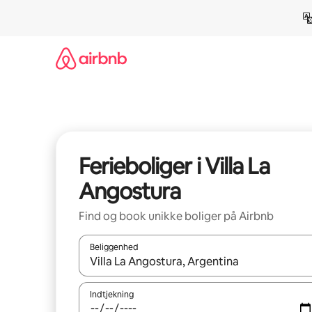
Gå
videre
til
indhold
Ferieboliger i Villa La
Angostura
Find og book unikke boliger på Airbnb
Beliggenhed
Når resultaterne er tilgængelige, skal du navigere
Indtjekning