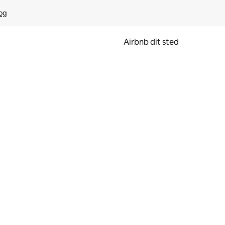
rog
Airbnb dit sted