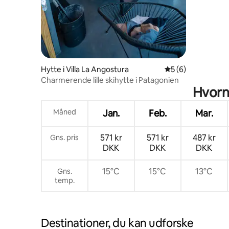
Hytte i Villa La Angostura
5 ud af 5 i genne
5 (6)
Charmerende lille skihytte i Patagonien
Hvornå
Måned
Jan.
Feb.
Mar.
571 kr
571 kr
487 kr
Gns. pris
DKK
DKK
DKK
15°C
15°C
13°C
Gns.
temp.
Destinationer, du kan udforske