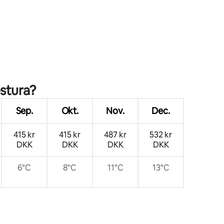
ostura?
Sep.
Okt.
Nov.
Dec.
415 kr
415 kr
487 kr
532 kr
DKK
DKK
DKK
DKK
6°C
8°C
11°C
13°C