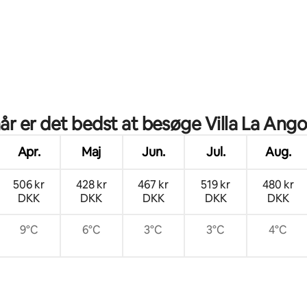
msnitlig bedømmelse, 6 omtaler
r er det bedst at besøge Villa La Ang
Apr.
Maj
Jun.
Jul.
Aug.
506 kr
428 kr
467 kr
519 kr
480 kr
DKK
DKK
DKK
DKK
DKK
9°C
6°C
3°C
3°C
4°C