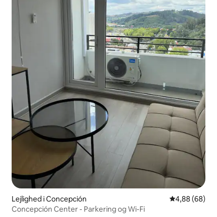
Lejlighed i Concepción
4,88 ud af 5 
4,88 (68)
Concepción Center - Parkering og Wi-Fi