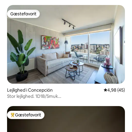
Gæstefavorit
Gæstefavorit
Lejlighed i Concepción
4,98 ud af 5 
4,98 (45)
Stor lejlighed. 1D1B/Smuk
udsigt/Fitnesscenter/Svømmehal
Gæstefavorit
Bedste gæstefavorit