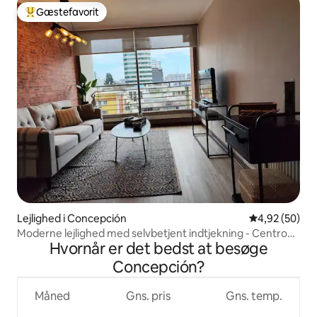
Gæstefavorit
Bedste gæstefavorit
Lejlighed i Concepción
4,92 ud af 5 
4,92 (50)
Moderne lejlighed med selvbetjent indtjekning - Centro
Hvornår er det bedst at besøge
Conce
Concepción?
Måned
Gns. pris
Gns. temp.