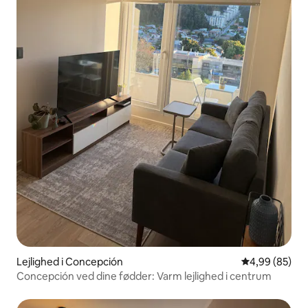
Lejlighed i Concepción
4,99 ud af 5 
4,99 (85)
Concepción ved dine fødder: Varm lejlighed i centrum