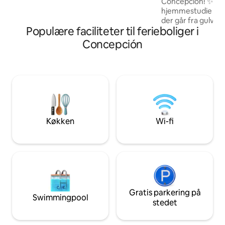
Concepción! ✨ Ny
supermarked med fremragende
hjemmestudie på 2
forbindelser, der giver dig adgang til alt,
der går fra gulv til 
hvad byen har at byde på.
Populære faciliteter til ferieboliger i
uovertruffen udsi
hele byen. 🏙️ Mini
Concepción
miljø, der er perfek
Omfatter 2-person
afslappende, varm
udstyret med basi
(badehåndklæde/h
Servicetrin døgne
Din urbane oase m
venter på dig.
Køkken
Wi-fi
Gratis parkering på
Swimmingpool
stedet