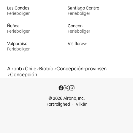
Las Condes
Santiago Centro
Ferieboliger
Ferieboliger
Ñuñoa
Concón
Ferieboliger
Ferieboliger
Valparaíso
Vis flere
Ferieboliger
Airbnb
Chile
Biobío
Concepción-provinsen
Concepción
© 2026 Airbnb, Inc.
Fortrolighed
Vilkår