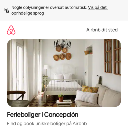
Gå
Nogle oplysninger er oversat automatisk. 
Vis på det 
videre
oprindelige sprog
til
indhold
Airbnb dit sted
Ferieboliger i Concepción
Find og book unikke boliger på Airbnb