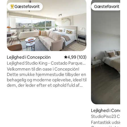
Gæstefavorit
Gæstefavorit
Bedste gæstefavorit
Gæstefavorit
Lejlighed i Concepción
4,99 ud af 5 i gennemsnitlig be
4,99 (103)
Lejlighed Studio King - Costado Parque
Ecuador
Velkommen til din oase i Concepción!
Dette smukke hjemmestudie tilbyder en
behagelig og moderne oplevelse, ideel til
dem, der leder efter et ophold fuld af
charme. Den har en komfortabel
kingsize-seng, der giver en afslappende
søvn, et udstyret køkken, hvor du kan
tilberede dine yndlingsretter, og en
Lejlighed i Concep
fantastisk udsigt over byen og Ecuador-
StudioPiso23 Centr
parken. Beliggenheden er perfekt,
Alt i gåafstand
Fantastisk udsigt o
central og lige ved siden af et