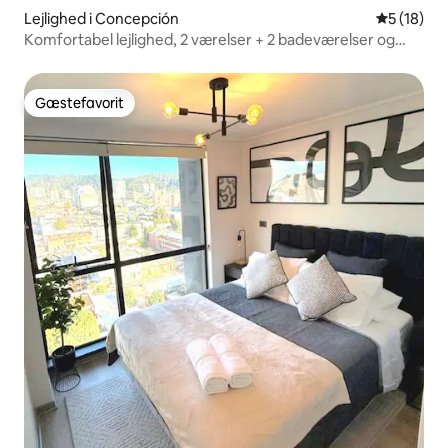
Lejlighed i Concepción
5 ud af 5 
5 (18)
Komfortabel lejlighed, 2 værelser + 2 badeværelser og
parkering
Gæstefavorit
Gæstefavorit