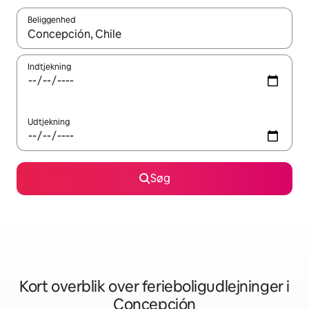
Beliggenhed
Når resultaterne er tilgængelige, skal du navigere med piletaste
Indtjekning
Udtjekning
Søg
Kort overblik over ferieboligudlejninger i
Concepción