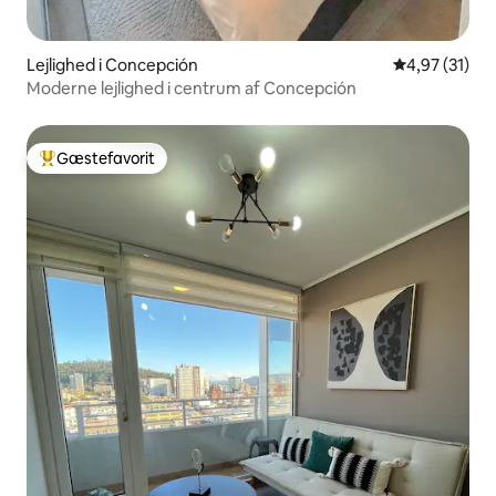
Lejlighed i Concepción
4,97 ud af 5 
4,97 (31)
Moderne lejlighed i centrum af Concepción
Gæstefavorit
Bedste gæstefavorit