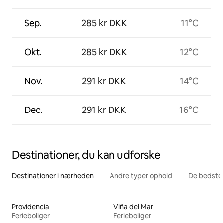
Sep.
285 kr DKK
11°C
Okt.
285 kr DKK
12°C
Nov.
291 kr DKK
14°C
Dec.
291 kr DKK
16°C
Destinationer, du kan udforske
Destinationer i nærheden
Andre typer ophold
De bedste
Providencia
Viña del Mar
Ferieboliger
Ferieboliger