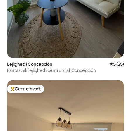
Lejlighed i Concepción
5 ud af 5 
5 (25)
Fantastisk lejlighed i centrum af Concepción
Gæstefavorit
Bedste gæstefavorit