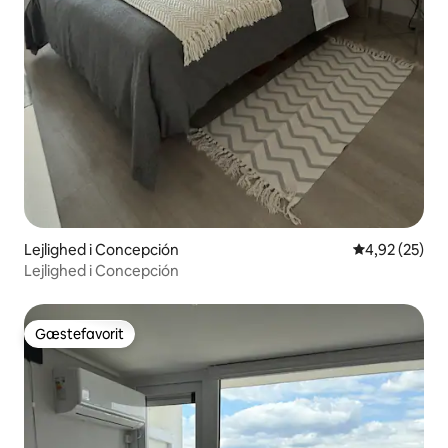
Lejlighed i Concepción
4,92 ud af 5 
4,92 (25)
Lejlighed i Concepción
Gæstefavorit
Gæstefavorit