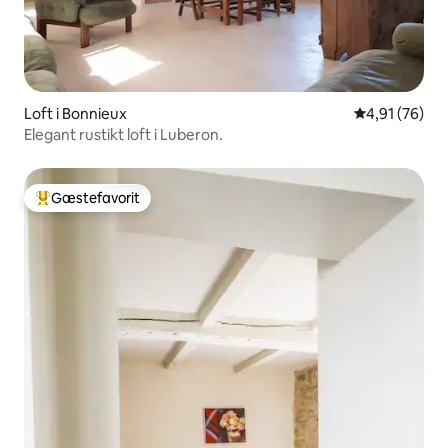
Loft i Bonnieux
4,91 ud af 5 
4,91 (76)
Elegant rustikt loft i Luberon.
Gæstefavorit
Bedste gæstefavorit