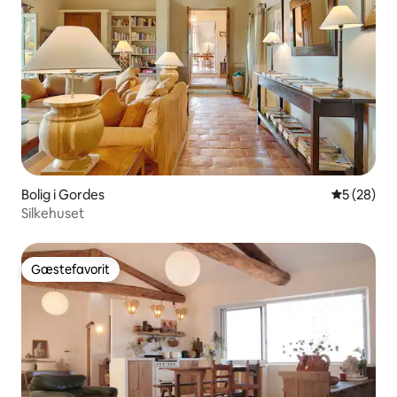
Bolig i Gordes
5 ud af 5 
5 (28)
Silkehuset
Gæstefavorit
Gæstefavorit