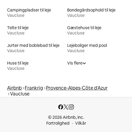
Campingpladser til leje
Bondegårdsophold til leje
Vaucluse
Vaucluse
Telte til leje
Gæstehuse til leje
Vaucluse
Vaucluse
Jurter med boblebad til leje
Lejeboliger med pool
Vaucluse
Vaucluse
Huse til leje
Vis flere
Vaucluse
Airbnb
Frankrig
Provence-Alpes-Côte d'Azur
Vaucluse
© 2026 Airbnb, Inc.
Fortrolighed
Vilkår