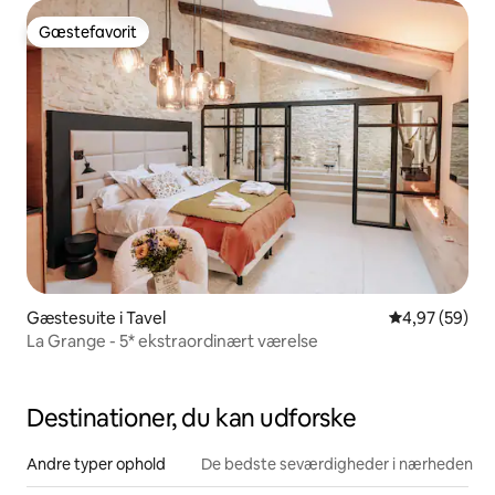
Gæstefavorit
Gæstefavorit
Gæstesuite i Tavel
4,97 ud af 5 
4,97 (59)
La Grange - 5* ekstraordinært værelse
Destinationer, du kan udforske
Andre typer ophold
De bedste seværdigheder i nærheden