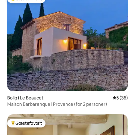
Bedste gæstefavorit
Bolig i Le Beaucet
5 ud af 5 
5 (36)
Maison Barbarenque i Provence (for 2 personer)
Gæstefavorit
Bedste gæstefavorit