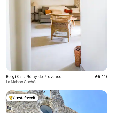
Bolig i Saint-Rémy-de-Provence
5 ud af 5 
5 (14)
La Maison Cachée
Gæstefavorit
Bedste gæstefavorit