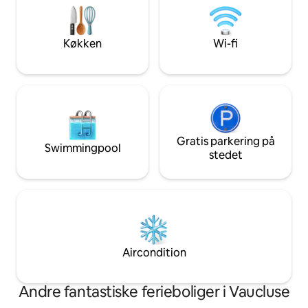
swimmingpool fra april
udforskning af vingårde og vin ved
er ikke beregnet 
solnedgangen under stjernerne.
Kirsebærblomster om foråret og
Køkken
Wi-fi
lavendelmarker om sommeren
fuldender den sæsonbestemte charme.
Kun 5 minutter fra landsbybagerier, men
alligevel fredeligt afsondret.
Gratis parkering på
Swimmingpool
stedet
Aircondition
Andre fantastiske ferieboliger i Vaucluse