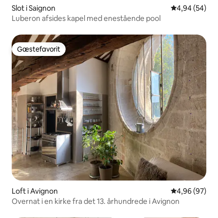
Slot i Saignon
4,94 ud af 5 
4,94 (54)
Luberon afsides kapel med enestående pool
Gæstefavorit
Gæstefavorit
Loft i Avignon
4,96 ud af 5 
4,96 (97)
Overnat i en kirke fra det 13. århundrede i Avignon