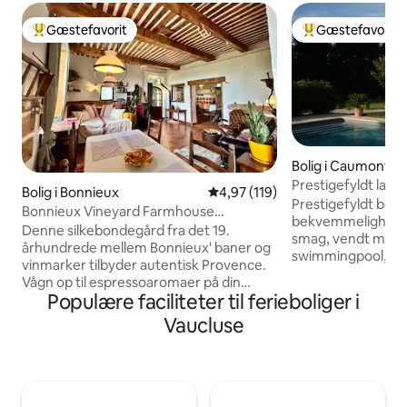
Gæstefavorit
Gæstefavorit
Bedste gæstefavorit
Bedste gæstefavo
Bolig i Caumont-s
e
Prestigefyldt lan
Bolig i Bonnieux
4,97 ud af 5 i gennemsnitlig b
4,97 (119)
swimmingpool
Prestigefyldt bond
Bonnieux Vineyard Farmhouse
bekvemmeligheder
Hideaway – kæledyr er velkomne
Denne silkebondegård fra det 19.
smag, vendt mod
århundrede mellem Bonnieux' baner og
swimmingpool, lige
vinmarker tilbyder autentisk Provence.
at besøge L'Isle s
Vågn op til espressoaromaer på din
Fontaines de Vauclu
Populære faciliteter til ferieboliger i
terrasse med udsigt over vinmarkerne,
anlagte park er 
og gå derefter en tur for at hente varme
Vaucluse
smuk græsplæne, o
croissanter, mens klokkerne ringer.
emblemer for Pro
Historiske stenvægge og
bowlingbane. Om efteråret vil en ægte
egetræsbjælker blandes med et
pejs gøre dine aft
bondegårdskøkken og fransk sengetøj.
familie hyggelige. Opvarmet
Dagene byder på markedsbesøg,