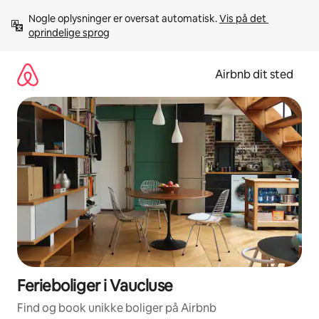
Gå
Nogle oplysninger er oversat automatisk. 
Vis på det 
videre
oprindelige sprog
til
indhold
Airbnb dit sted
Ferieboliger i Vaucluse
Find og book unikke boliger på Airbnb