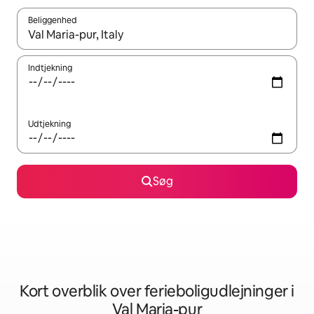
Beliggenhed
Når resultaterne er tilgængelige, skal du navigere med piletaste
Indtjekning
Udtjekning
Søg
Kort overblik over ferieboligudlejninger i
Val Maria-pur