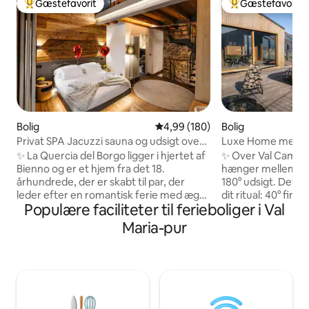
Gæstefavorit
Gæstefavorit
Bedste gæstefavorit
Bedste gæstefavo
Bolig
4,99 ud af 5 i gennemsnitlig be
4,99 (180)
Bolig
Privat SPA Jacuzzi sauna og udsigt over
Luxe Home med b
Alperne Luxury Home
sauna i bjergene
✨ La Quercia del Borgo ligger i hjertet af
✨ Over Val Camoni
Bienno og er et hjem fra det 18.
hænger mellem hi
århundrede, der er skabt til par, der
180° udsigt. Det p
leder efter en romantisk ferie med ægte
dit ritual: 40° finsk
Populære faciliteter til ferieboliger i Val
privatliv. Sten, træ og design ledsager et
brændesovnssaun
døgnåbent privat spa med jacuzzi, finsk
under stjernerne. 🛏️ Kingsize-suite +
Maria-pur
sauna og udsigt over Alperne. Suite med
mezzanin med dobb
kingsize-dobbeltseng 🛏️ og eget
med glasvægge og 
badeværelse 75"📺smart-tv Memory-
Førsteklasses 🍳 k
seng 🛋️ sofa 🍷 Kreativt køkken og
🚗 Privat parkering
vinkælder 🌄 Tagterrasse Hurtig 📶 wi-fi
🌿 Privatliv, ro og
❤️ Ideelt til jubilæer, frieri, bryllupsrejser
ferie, der skal op