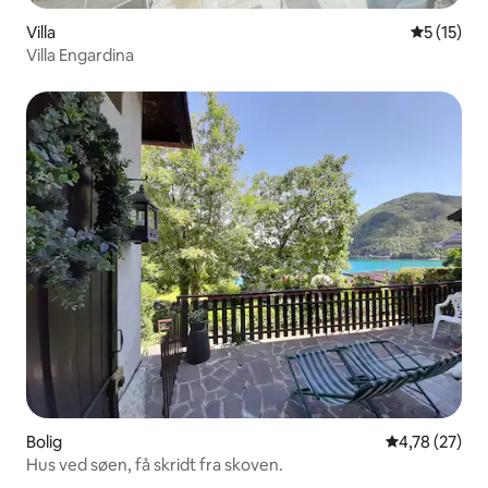
Villa
5 ud af 5 
5 (15)
Villa Engardina
Bolig
4,78 ud af 5 
4,78 (27)
Hus ved søen, få skridt fra skoven.