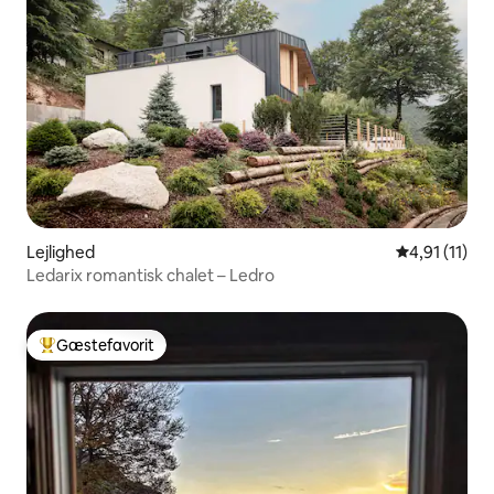
Lejlighed
4,91 ud af 5
4,91 (11)
Ledarix romantisk chalet – Ledro
Gæstefavorit
Bedste gæstefavorit