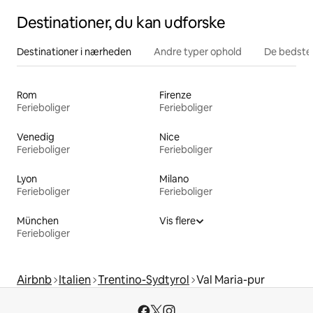
Destinationer, du kan udforske
Destinationer i nærheden
Andre typer ophold
De bedste
Rom
Firenze
Ferieboliger
Ferieboliger
Venedig
Nice
Ferieboliger
Ferieboliger
Lyon
Milano
Ferieboliger
Ferieboliger
München
Vis flere
Ferieboliger
Airbnb
Italien
Trentino-Sydtyrol
Val Maria-pur