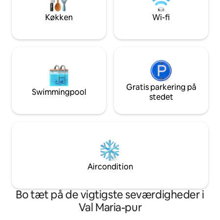
og wellnessweekender: autentisk
lys, træ og alpint 
landsby, SPA og privatliv helt for dig selv.
øjnene og tiden, 
Køkken
Wi-fi
for dig.
Gratis parkering på
Swimmingpool
stedet
Aircondition
Bo tæt på de vigtigste seværdigheder i
Val Maria-pur