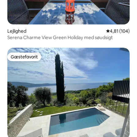
Lejlighed
4,81 ud af 5 i
4,81 (104)
Serena Charme View Green Holiday med søudsigt
Gæstefavorit
Gæstefavorit