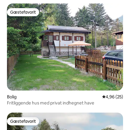
Gæstefavorit
Gæstefavorit
Bolig
4,96 ud af 5 
4,96 (25)
Fritliggende hus med privat indhegnet have
Gæstefavorit
Gæstefavorit