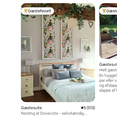
Gæstefavorit
Gæste
Bedste gæstefavorit
Bedste 
Gæstesui
Helt gæst
En hyggeli
par eller unge fam
og afslap
slappe af
Boblebadet e
omgivet a
og der er
Gæstesuite
5 ud af 5 i gennems
5 (513)
for døren.
Nesting at Dovecote – selvstændig
udvalg af