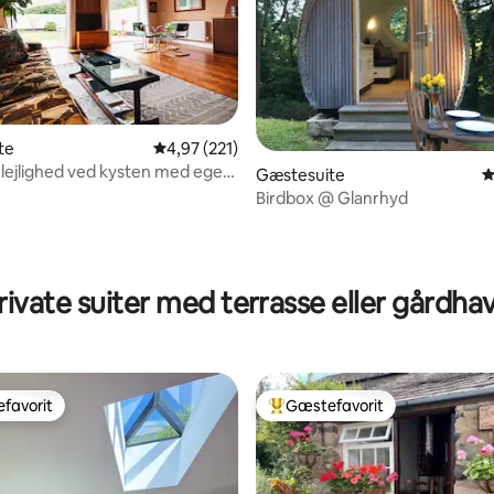
nitlig bedømmelse, 379 omtaler
te
4,97 ud af 5 i gennemsnitlig bedømmelse, 22
4,97 (221)
lejlighed ved kysten med egen
Gæstesuite
4
ve
Birdbox @ Glanrhyd
rivate suiter med terrasse eller gårdha
favorit
Gæstefavorit
gæstefavorit
Bedste gæstefavorit