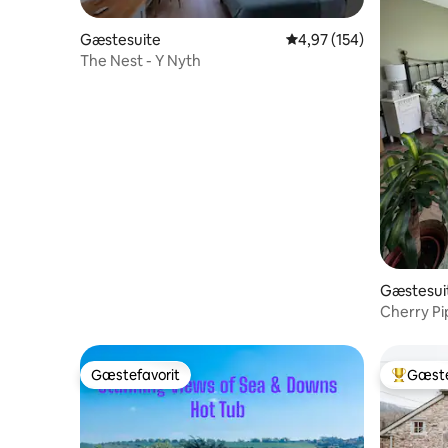
Gæstesuite
4,97 ud af 5 i gennems
4,97 (154)
The Nest - Y Nyth
Gæstesui
Cherry Pip
kørsel til
Gæstefavorit
Gæste
Gæstefavorit
Bedste 