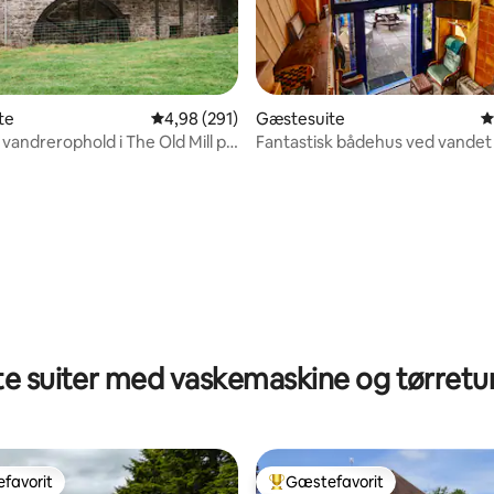
te
4,98 ud af 5 i gennemsnitlig bedømmelse, 29
4,98 (291)
Gæstesuite
4
 vandrerophold i The Old Mill på
Fantastisk bådehus ved vandet 
r
for to
nitlig bedømmelse, 181 omtaler
te suiter med vaskemaskine og tørret
favorit
Gæstefavorit
gæstefavorit
Bedste gæstefavorit