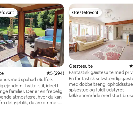
favorit
Gæstefavorit
gæstefavorit
Gæstefavorit
Gæstesuite
4
Fantastisk gæstesuite med priv
te
5 ud af 5 i gennemsnitlig bedømmelse, 29
5 (294)
spabad.
En fantastisk selvstændig gæst
ehus med spabad i Suffolk
med dobbeltseng, opholdsstue
g ejendom i hytte-stil, ideel til
spisestue og fuldt udstyret
ilier. Der er en fredelig
køkkenområde med stort brus
pende atmosfære, hvor du kan
separat toilet. Selvom det er knyttet til
 fra det øjeblik, du ankommer.
hovedhuset, er privatlivet afg
r til eksklusiv brug. Det er
du kan frit bruge spabadet, me
f det smukke Suffolk-landskab,
nyder den rummelige, smukke ha
 mulighed for gåture lige uden
nitlig bedømmelse, 513 omtaler
har nu også eksklusiv brug af v
 En mile væk finder du et
opvarmede sommerhus under 
 butikker, pubber/restauranter,