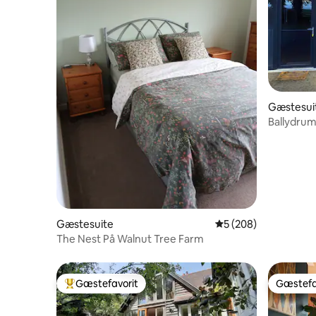
Gæstesui
Ballydrum
Gæstesuite
5 ud af 5 i gennems
5 (208)
The Nest På Walnut Tree Farm
Gæstefavorit
Gæstefa
Bedste gæstefavorit
Gæstefa