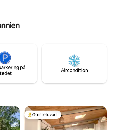
l
af i boblebadet. Det er vigtigt at se på
delser til
"andre oplysninger, der er værd at
sk værdi
bemærke" for regler om arrangementer
og fester.
tannien
parkering på
Aircondition
tedet
Gæstefavorit
Bedste gæstefavorit