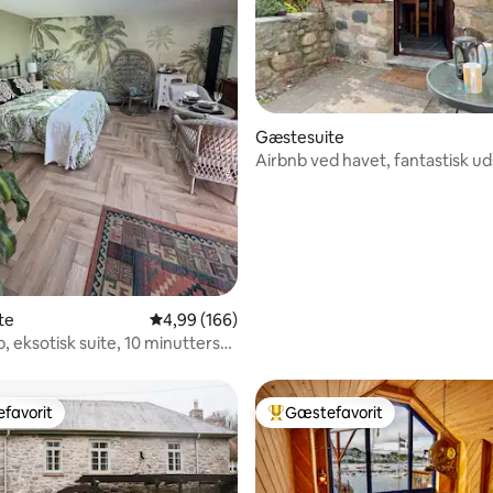
nitlig bedømmelse, 154 omtaler
Gæstesuite
Airbnb ved havet, fantastisk ud
te
4,99 ud af 5 i gennemsnitlig bedømmelse, 16
4,99 (166)
, eksotisk suite, 10 minutters
 stranden
favorit
Gæstefavorit
gæstefavorit
Bedste gæstefavorit