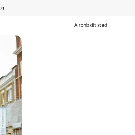
rog
Airbnb dit sted