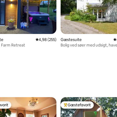
te
4,98 ud af 5 i gennemsnitlig bedømmelse, 25
4,98 (255)
Gæstesuite
4
 Farm Retreat
Bolig ved søer med udsigt, hav
flodfront
nitlig bedømmelse, 208 omtaler
vorit
Gæstefavorit
vorit
Bedste gæstefavorit