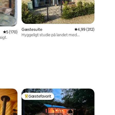
Gæstesuite
4,99 ud af 5 i gennems
4,99 (312)
5 ud af 5 i gennemsnitlig bedømmelse, 170 omtaler
5 (170)
Hyggeligt studie på landet med
sigt.
brændeovn
6 omtaler
Gæstefavorit
Bedste gæstefavorit