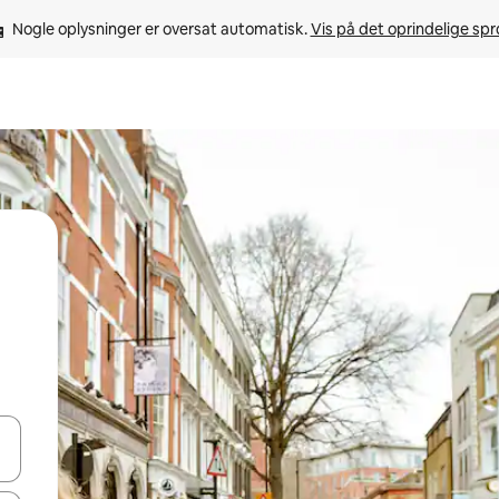
Nogle oplysninger er oversat automatisk. 
Vis på det oprindelige sp
 med piletasterne op og ned eller se mere ved at trykke eller stryge.