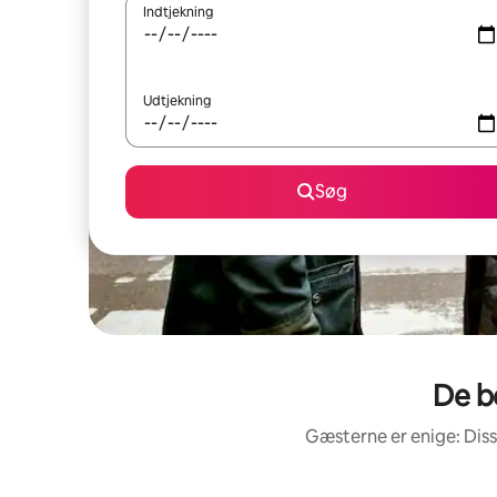
Indtjekning
Udtjekning
Søg
De b
Gæsterne er enige: Dis