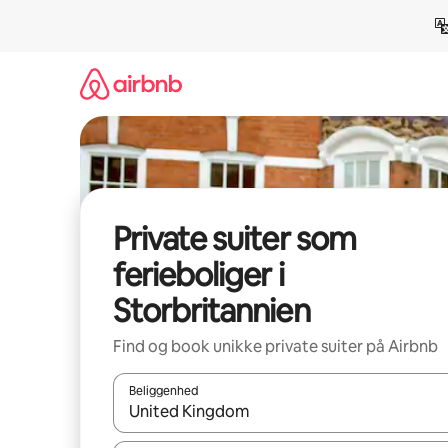
Gå
videre
til
indhold
Private suiter som
ferieboliger i
Storbritannien
Find og book unikke private suiter på Airbnb
Beliggenhed
Når resultaterne er tilgængelige, skal du navigere