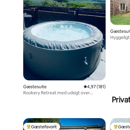
Gæstesui
Hyggeligt
Dartmoo
Gæstesuite
4,97 ud af 5 i gennems
4,97 (181)
Rookery Retreat med udsigt over
Priva
havet/Downs Med spabad
Gæstefavorit
Gæste
Bedste gæstefavorit
Bedste 