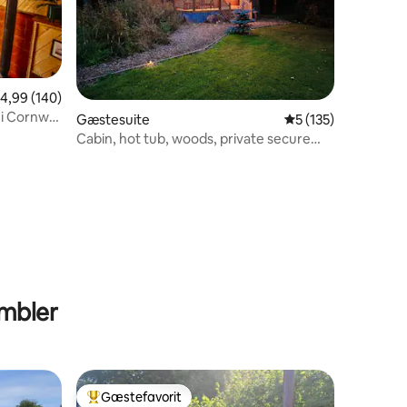
1 omtaler
,99 ud af 5 i gennemsnitlig bedømmelse, 140 omtaler
4,99 (140)
i Cornwall
Gæstesuite
5 ud af 5 i gennems
5 (135)
Cabin, hot tub, woods, private secure
garden, sea.
umbler
Gæstefavorit
Bedste gæstefavorit