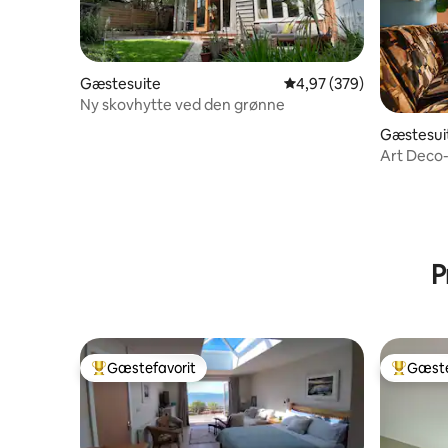
Gæstesuite
4,97 ud af 5 i gennems
4,97 (379)
Ny skovhytte ved den grønne
Gæstesui
Art Deco-
privat ha
P
Gæstefavorit
Gæste
Bedste gæstefavorit
Bedste 