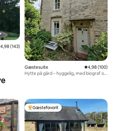
1 omtaler
,98 ud af 5 i gennemsnitlig bedømmelse, 143 omtaler
4,98 (143)
Gæstesuite
4,98 ud af 5 i gennems
4,98 (100)
Hytte på gård – hyggelig, med biograf og
ve
spabad
Gæstefavorit
Bedste gæstefavorit