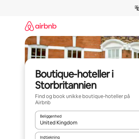
Gå
videre
til
indhold
Boutique-hoteller i
Storbritannien
Find og book unikke boutique-hoteller på
Airbnb
Beliggenhed
Når resultaterne er tilgængelige, skal du navigere
Indtjekning