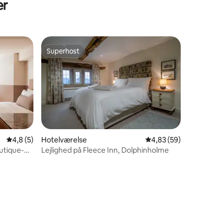
er
Superhost
Superhost
4,8 ud af 5 i gennemsnitlig bedømmelse, 5 omtaler
4,8 (5)
Hotelværelse
4,83 ud af 5 i gennem
4,83 (59)
outique-
Lejlighed på Fleece Inn, Dolphinholme