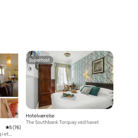
8 omtaler
Superhost
Superhost
Hotelværelse
4 omtaler
The Southbank Torquay ved havet
5 ud af 5 i gennemsnitlig bedømmelse, 76 omtaler
5 (76)
 i et