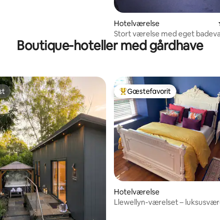
Hotelværelse
Stort værelse med eget badev
Boutique-hoteller med gårdhave
tekøkken
st
Gæstefavorit
st
Bedste gæstefavorit
Hotelværelse
Llewellyn-værelset – luksusvære
victoriansk villa
snitlig bedømmelse, 20 omtaler