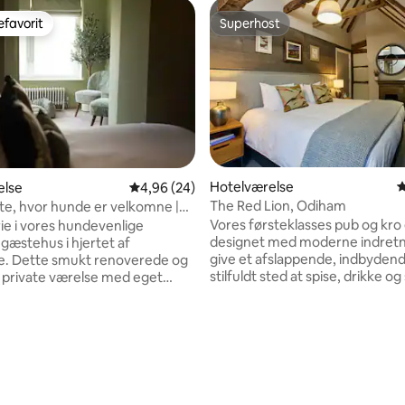
favorit
Superhost
gæstefavorit
Superhost
nitlig bedømmelse, 335 omtaler
Hotelværelse
4
else
4,96 ud af 5 i gennemsnitlig bedømmelse, 2
4,96 (24)
The Red Lion, Odiham
te, hvor hunde er velkomne |
se
Vores førsteklasses pub og kro
rie i vores hundevenlige
designet med moderne indretni
gæstehus i hjertet af
give et afslappende, indbyden
e. Dette smukt renoverede og
stilfuldt sted at spise, drikke og
, private værelse med eget
Vores priser per nat omfatter
lse på Olive House kombinerer
morgenmad hver dag. Som vor
komfort med Lake Districts
kan du nyde fordelene ved vor
Det er gennemtænkt designet
populære pubrestaurant nede
ldt interiør, hyggelige detaljer
slap af ved pejsen og indhente 
fortabelt opholdsområde og er
spis sammen med os eller bare 
te fristed for par eller
tid over en drink eller to. Vi ny
de. Nyd fleksibel indtjekning