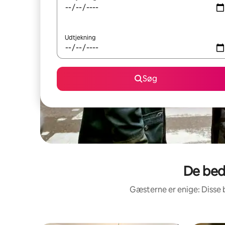
Udtjekning
Søg
De bed
Gæsterne er enige: Disse