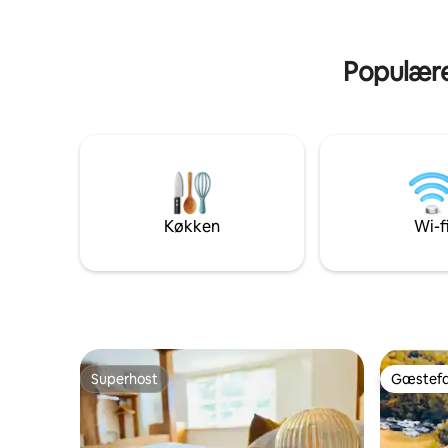
en stor renovering, uden at der er sparet
uden vært
på udgifterne, hvilket resulterer i dette
Ambleside
ultramoderne, smukke og rolige fristed.
spektakul
Populære 
Køkken
Wi-f
Superhost
Gæstefa
Superhost
Gæstefa