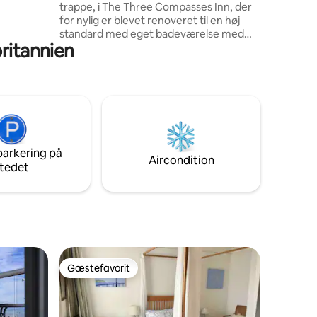
trappe, i The Three Compasses Inn, der
tet af
for nylig er blevet renoveret til en høj
des
standard med eget badeværelse med
g
britannien
brusebad. Prisen er kun for værelset
med eget badeværelse, men en komplet
engelsk morgenmad kan bestilles for 10
£ pr. person. I løbet af
sommermånederne kan du spise
morgenmad i vores smukke gårdhave!
Hvis det er nødvendigt, kan der stilles en
ekstra seng til et barn til 25 £ ekstra per
parkering på
nat. Vi er beliggende i en rolig landsby
Aircondition
tedet
kun 2 miles fra Dorchester.
Gæstefavorit
Gæstefavorit