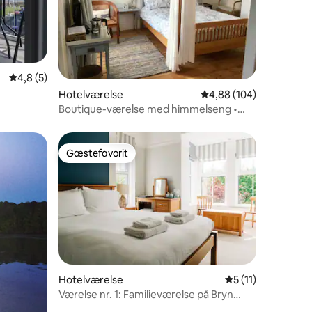
4,8 ud af 5 i gennemsnitlig bedømmelse, 5 omtaler
4,8 (5)
5 omtaler
Hotelværelse
4,88 ud af 5 i gennems
4,88 (104)
Boutique-værelse med himmelseng •
Gåafstand til havet – kun værelse
Gæstefavorit
Gæstefavorit
4 omtaler
Hotelværelse
5 ud af 5 i genne
5 (11)
Værelse nr. 1: Familieværelse på Bryn
Berwyn