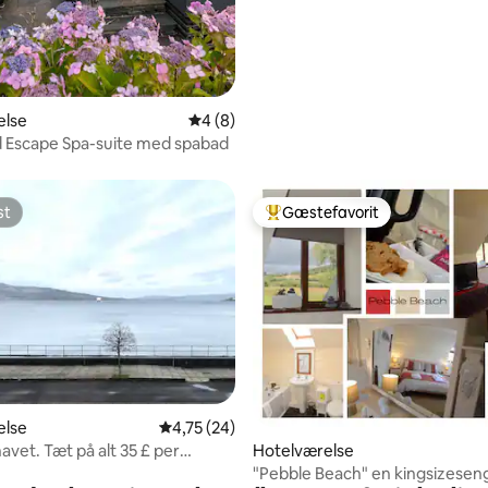
else
4 ud af 5 i gennemsnitlig bedømmelse, 
4 (8)
 Escape Spa-suite med spabad
st
Gæstefavorit
st
Bedste gæstefavorit
else
4,75 ud af 5 i gennemsnitlig bedømmelse, 2
4,75 (24)
Hotelværelse
avet. Tæt på alt 35 £ per
r nat
"Pebble Beach" en kingsizeseng