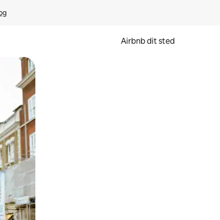
rog
Airbnb dit sted