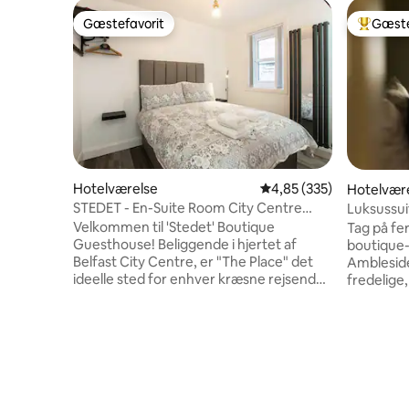
Gæstefavorit
Gæste
Gæstefavorit
Bedste 
Hotelværelse
4,85 ud af 5 i gennems
4,85 (335)
Hotelvær
STEDET - En-Suite Room City Centre
Luksussui
Guesthouse
Olive Hou
Velkommen til 'Stedet' Boutique
Tag på fe
Guesthouse! Beliggende i hjertet af
boutique-
Belfast City Centre, er "The Place" det
Amblesid
ideelle sted for enhver kræsne rejsende,
fredelige
der besøger Belfast, uanset om det er
badevære
forretning eller fornøjelse. Vi er placeret
moderne 
langs Belfast's Malone Place - et område
charme. 
gennemsyret af historie, med denne
med stilfu
særlige ejendom går tilbage til 1855,
og et kom
hvilket gør det 165 år gammel!
det perfek
Ejendommen har for nylig gennemgået
solorejsen