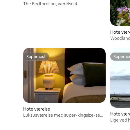
The Bedford Inn, værelse 4
Hotelvær
Woodland
Superhost
Superho
Superhost
Superho
Hotelværelse
Hotelvær
Luksusværelse med super-kingsize-seng
Lige ved h
på Caemorgan Mansion
person pe