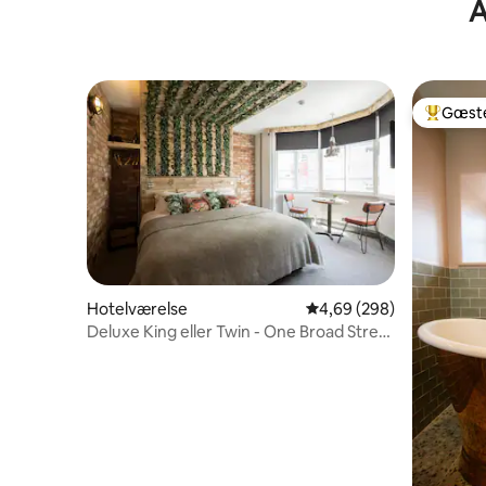
A
Gæste
Bedste 
Hotelværelse
4,69 ud af 5 i gennemsn
4,69 (298)
Deluxe King eller Twin - One Broad Street
- Værelse 9