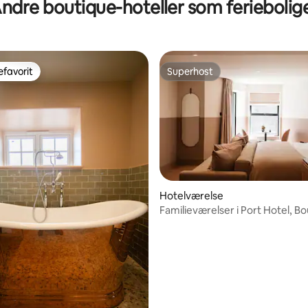
ndre boutique-hoteller som feriebolig
kingsizeværelse
favorit
Superhost
gæstefavorit
Superhost
itlig bedømmelse, 298 omtaler
Hotelværelse
Familieværelser i Port Hotel, B
hotel