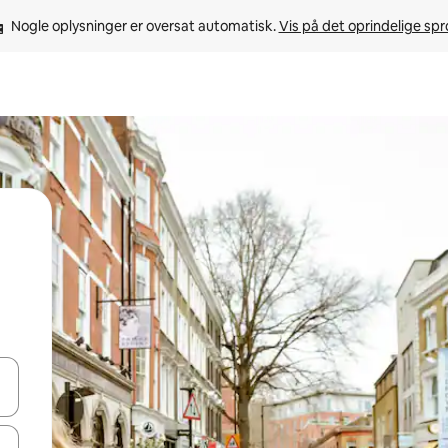
Nogle oplysninger er oversat automatisk. 
Vis på det oprindelige sp
 med piletasterne op og ned eller se mere ved at trykke eller stryge.