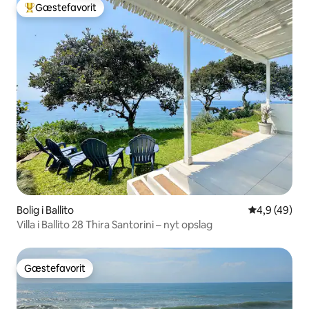
Gæstefavorit
Bedste gæstefavorit
Bolig i Ballito
4,9 ud af 5 
4,9 (49)
Villa i Ballito 28 Thira Santorini – nyt opslag
Gæstefavorit
Gæstefavorit