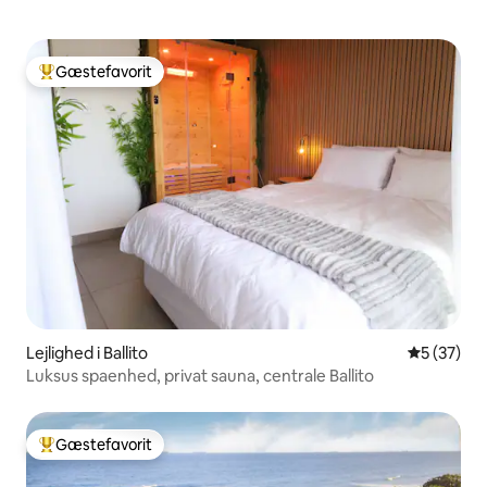
Gæstefavorit
Bedste gæstefavorit
Lejlighed i Ballito
5 ud af 5 
5 (37)
Luksus spaenhed, privat sauna, centrale Ballito
Gæstefavorit
Bedste gæstefavorit