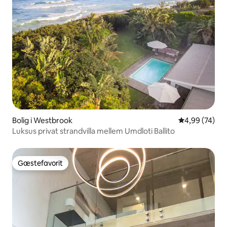
Bolig i Westbrook
4,99 ud af 5 
4,99 (74)
Luksus privat strandvilla mellem Umdloti Ballito
Gæstefavorit
Gæstefavorit