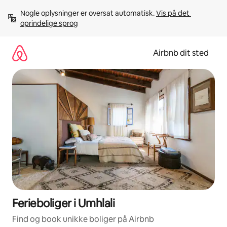
Gå
Nogle oplysninger er oversat automatisk. 
Vis på det 
videre
oprindelige sprog
til
indhold
Airbnb dit sted
Ferieboliger i Umhlali
Find og book unikke boliger på Airbnb