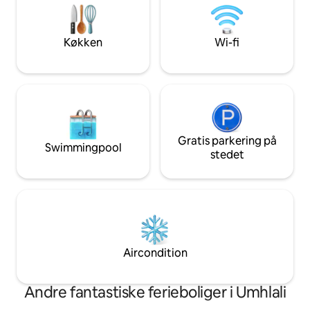
rengøringsservice 
vindeltrappe fører til en terrasse med
støtte solenergi.
havudsigt med liggestole, en gasgrill og
spiseplads til to. Kureret komfort,
Køkken
Wi-fi
luksuriøst liv.
Gratis parkering på
Swimmingpool
stedet
Aircondition
Andre fantastiske ferieboliger i Umhlali