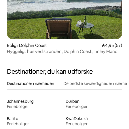
Bolig i Dolphin Coast
4,95 ud af 5 
4,95 (57)
Hyggeligt hus ved stranden, Dolphin Coast, Tinley Manor
Destinationer, du kan udforske
Destinationer i nærheden
De bedste seværdigheder i nærhe
Johannesburg
Durban
Ferieboliger
Ferieboliger
Ballito
KwaDukuza
Ferieboliger
Ferieboliger