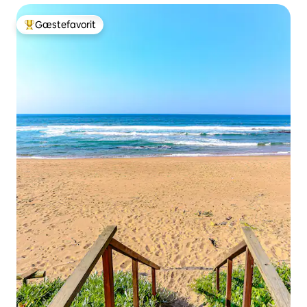
Gæstefavorit
Bedste gæstefavorit