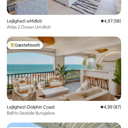
Lejlighed i eMdloti
4,97 ud af 5 
4,97 (58)
Atlas 2 Ocean Umdloti
Gæstefavorit
Bedste gæstefavorit
Lejlighed i Dolphin Coast
4,99 ud af 5 
4,99 (87)
Bali'to Seaside Bungalow