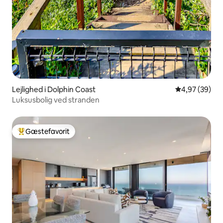
Lejlighed i Dolphin Coast
4,97 ud af 5 
4,97 (39)
Luksusbolig ved stranden
Gæstefavorit
Bedste gæstefavorit