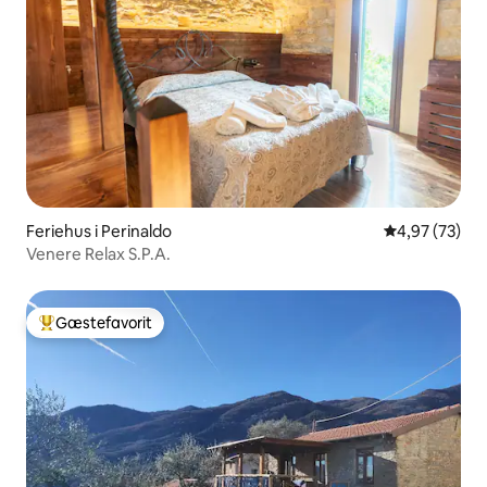
Feriehus i Perinaldo
4,97 ud af 5 
4,97 (73)
Venere Relax S.P.A.
Gæstefavorit
Bedste gæstefavorit