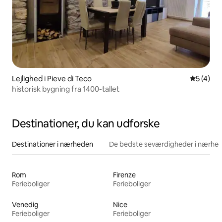
Lejlighed i Pieve di Teco
5 ud af 5
5 (4)
historisk bygning fra 1400-tallet
Destinationer, du kan udforske
Destinationer i nærheden
De bedste seværdigheder i nærhe
Rom
Firenze
Ferieboliger
Ferieboliger
Venedig
Nice
Ferieboliger
Ferieboliger