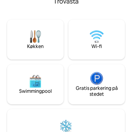
Trovasta
ejendom med private terrasser, hvor du
aircondition og 2 p
kan nyde uafbrudt udsigt og solbadning.
parkeringspladser. Ekstra servic
Dette hus ligger kun 1/2 time fra
Afslappende prof
strandene og har moderne og
fås på anmodning
traditionelle bekvemmeligheder. Nem
adgang til den fantastiske italienske
riviera samt at udforske lokale
seværdigheder og gourmetoplevelser i
Køkken
Wi-fi
nærheden.
Gratis parkering på
Swimmingpool
stedet