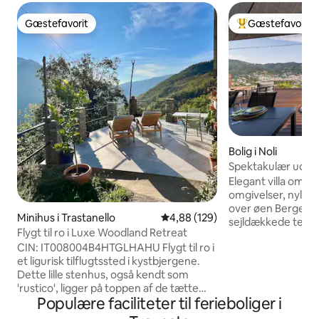
Gæstefavorit
Gæstefavorit
Gæstefavorit
Bedste gæstefavo
Bolig i Noli
Spektakulær udsig
Elegant villa omgi
omgivelser, nyligt
over øen Bergeggi. Den stor
Minihus i Trastanello
4,88 ud af 5 i gennemsnitlig be
4,88 (129)
sejldækkede terras
Flygt til ro i Luxe Woodland Retreat
indbygget spabad, g
CIN: IT008004B4HTGLHAHU Flygt til ro i
udendørskøkken, 
et ligurisk tilflugtssted i kystbjergene.
udendørsbruser o
Dette lille stenhus, også kendt som
aperitiffer og ude
'rustico', ligger på toppen af de tætte
Indenfor er der e
Populære faciliteter til ferieboliger i
skovklædte dale i den øverste kant af en
og Netflix-tv, et f
lille middelalderlandsby. Sydvendt
soveværelser og 2 ba