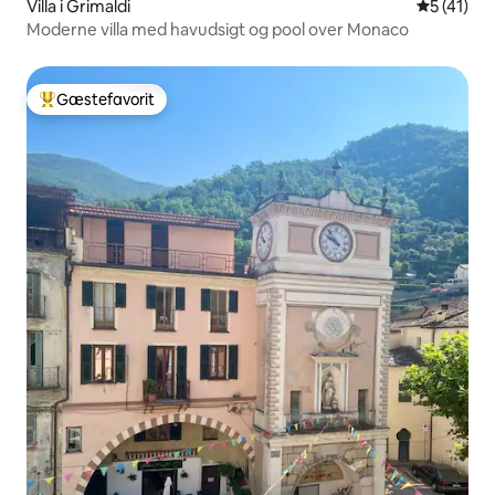
Villa i Grimaldi
5 ud af 5 
5 (41)
Moderne villa med havudsigt og pool over Monaco
Gæstefavorit
Bedste gæstefavorit