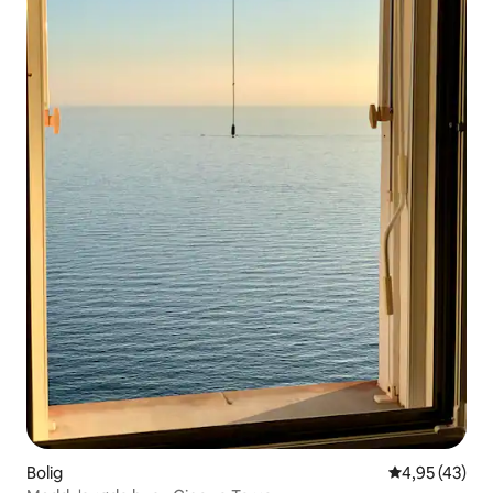
Bolig
4,95 ud af 5 
4,95 (43)