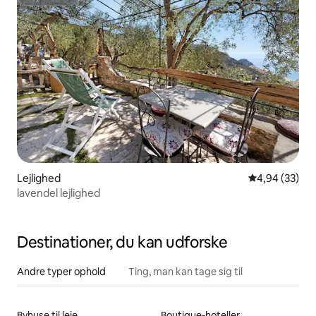
Superhost
Lejlighed
4,94 ud af 5 
4,94 (33)
lavendel lejlighed
Destinationer, du kan udforske
Andre typer ophold
Ting, man kan tage sig til
Byhuse til leje
Boutique-hoteller