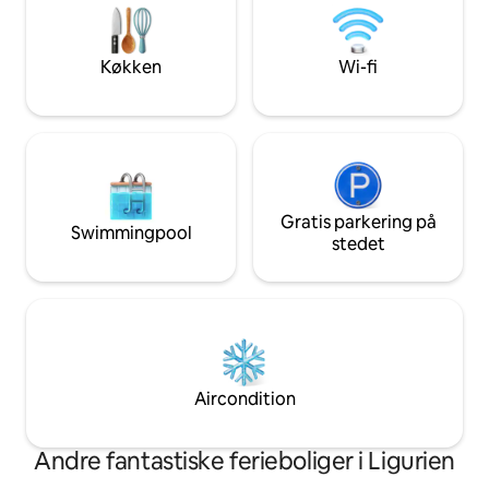
parkeringspladser. Ekstra servic
komfort i Ligurien! Direkte adgang til
Afslappende prof
havet på en privat klippe. Restauranter
fås på anmodning
og butikker inden for gåafstand.
Køkken
Wi-fi
Gratis parkering på
Swimmingpool
stedet
Aircondition
Andre fantastiske ferieboliger i Ligurien