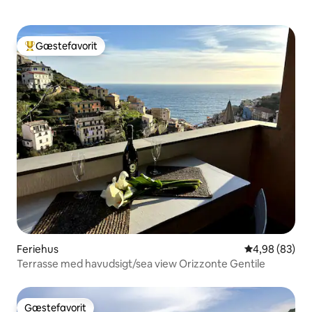
Gæstefavorit
Bedste gæstefavorit
Feriehus
4,98 ud af 5 
4,98 (83)
Terrasse med havudsigt/sea view Orizzonte Gentile
Gæstefavorit