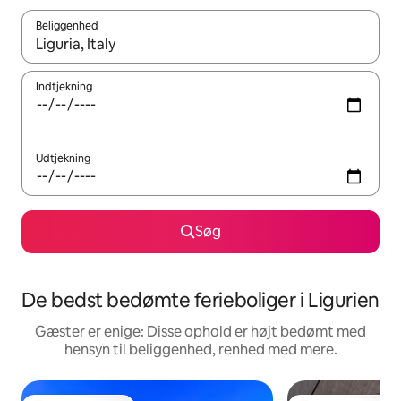
Beliggenhed
Når resultaterne er tilgængelige, skal du navigere med piletaste
Indtjekning
Udtjekning
Søg
De bedst bedømte ferieboliger i Ligurien
Gæster er enige: Disse ophold er højt bedømt med
hensyn til beliggenhed, renhed med mere.