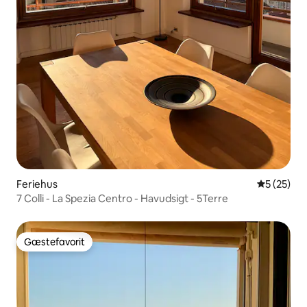
Feriehus
5 ud af 5 
5 (25)
7 Colli - La Spezia Centro - Havudsigt - 5Terre
Gæstefavorit
Gæstefavorit