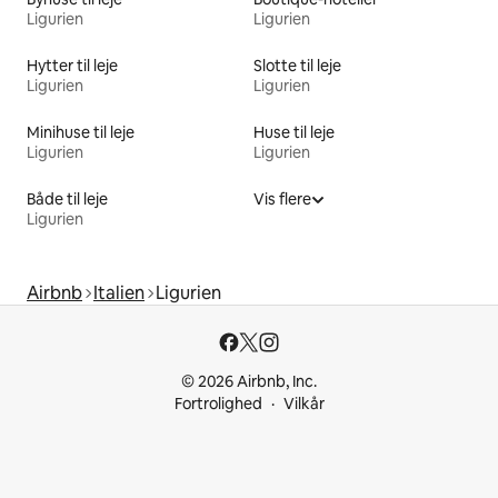
Ligurien
Ligurien
Hytter til leje
Slotte til leje
Ligurien
Ligurien
Minihuse til leje
Huse til leje
Ligurien
Ligurien
Både til leje
Vis flere
Ligurien
Airbnb
Italien
Ligurien
© 2026 Airbnb, Inc.
Fortrolighed
Vilkår