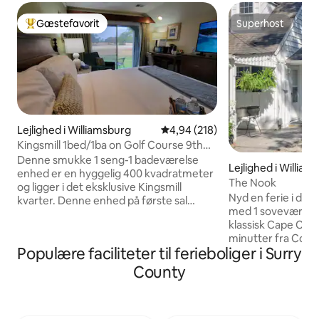
Gæstefavorit
Superhost
Bedste gæstefavorit
Superhost
Lejlighed i Williamsburg
4,94 ud af 5 i gennemsnitlig be
4,94 (218)
Kingsmill 1bed/1ba on Golf Course 9th
Fairway
Denne smukke 1 seng-1 badeværelse
Lejlighed i William
enhed er en hyggelig 400 kvadratmeter
The Nook
og ligger i det eksklusive Kingsmill
Nyd en ferie i den
kvarter. Denne enhed på første sal
med 1 soveværelse,
tilbyder en kingsize-dobbeltseng med
klassisk Cape Cod
en privat terrasse, der går ud på den 9.
minutter fra Colon
fairway på River Course i Kingsmill. Du vil
Populære faciliteter til ferieboliger i Surry
Jamestown. Du er inden for
nyde det luksuriøse komplette
cykelafstand til m
badeværelse med bruser/badekar-
County
attraktioner såso
kombination og opgraderede finish. I
Jamestown Island
soveværelset finder du også et
Settlement, Jame
computerbord, en overdimensioneret