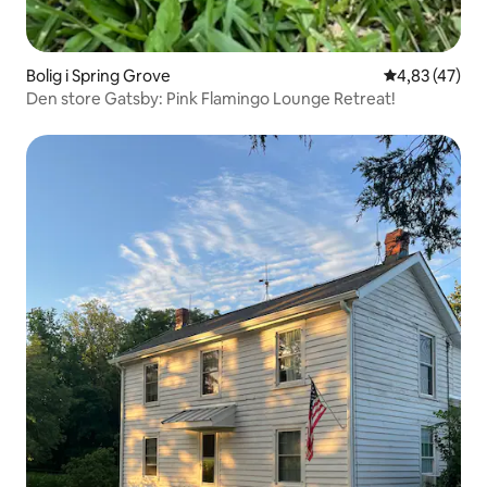
Bolig i Spring Grove
4,83 ud af 5 
4,83 (47)
Den store Gatsby: Pink Flamingo Lounge Retreat!