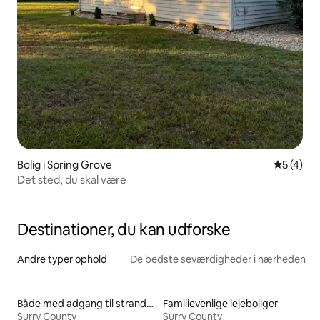
Bolig i Spring Grove
5 ud af 5
5 (4)
Det sted, du skal være
Destinationer, du kan udforske
Andre typer ophold
De bedste seværdigheder i nærheden
Både med adgang til stranden til leje
Familievenlige lejeboliger
Surry County
Surry County