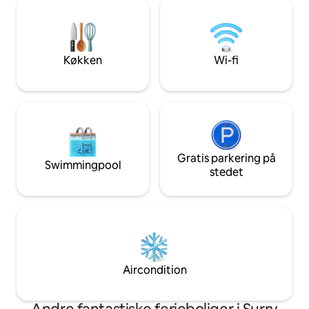
Billsburg Brewery. Busch Gardens &
stol, et minikøleskab, en mikrobølgeovn,
Water Country ligg
en Keurig-kaffemaskine og 50" Roku
derfra. The Nook blev totalrenoveret i
Smart TV med kabel!
2020. Har du brug for mere plads eller
rejser med en gr
Køkken
Wi-fi
andre enheder.
Gratis parkering på
Swimmingpool
stedet
Aircondition