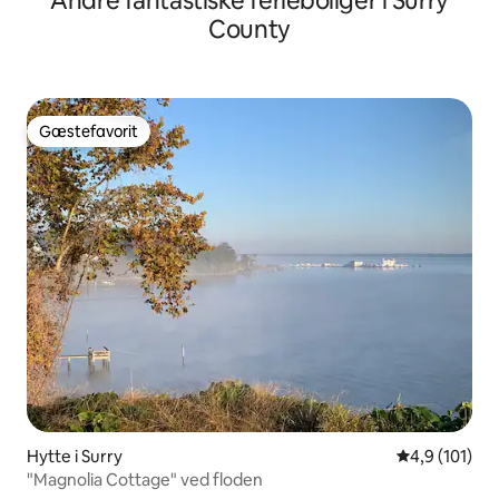
Andre fantastiske ferieboliger i Surry
County
Gæstefavorit
Gæstefavorit
Hytte i Surry
4,9 ud af 5 i
4,9 (101)
"Magnolia Cottage" ved floden