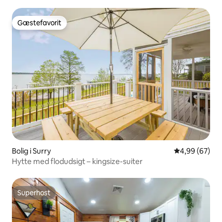
Gæstefavorit
Gæstefavorit
Bolig i Surry
4,99 ud af 5 
4,99 (67)
Hytte med flodudsigt – kingsize-suiter
Superhost
Superhost