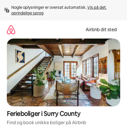
Gå
Nogle oplysninger er oversat automatisk. 
Vis på det 
videre
oprindelige sprog
til
indhold
Airbnb dit sted
Ferieboliger i Surry County
Find og book unikke boliger på Airbnb