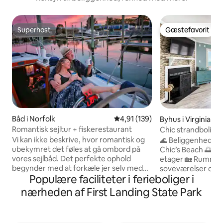
Superhost
Gæstefavorit
Superhost
Gæstefavorit
Båd i Norfolk
4,91 ud af 5 i gennemsnitlig b
4,91 (139)
Byhus i Virginia B
Romantisk sejltur + fiskerestaurant
Chic strandbolig 
og udsigt fra terr
Vi kan ikke beskrive, hvor romantisk og
🌊 Beliggenhed di
ubekymret det føles at gå ombord på
Chic’s Beach 🌅 Hav
vores sejlbåd. Det perfekte ophold
etager 🏡 Rummeli
begynder med at forkæle jer selv med
soveværelser og pla
Populære faciliteter i ferieboliger i
middag på marinaens
personer 🛏️ Kings
skaldyrsrestaurant, og derefter kan I
queensize-dobbel
nærheden af First Landing State Park
hygge jer sammen på dækket for at se
med enkeltseng o
solnedgangen gøre himlen lyserød og
Flere private terr
lilla. Atmosfæren i marinaen er
slappe af udendørs