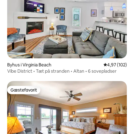
Byhus i Virginia Beach
4,97 ud af 5 i
4,97 (102)
Vibe District • Tæt på stranden • Altan • 6 sovepladser
Gæstefavorit
Gæstefavorit