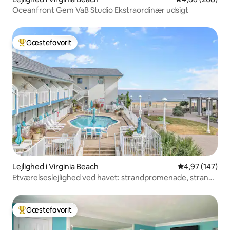
Oceanfront Gem VaB Studio Ekstraordinær udsigt
Gæstefavorit
Bedste gæstefavorit
Lejlighed i Virginia Beach
4,97 ud af 5 i
4,97 (147)
Etværelseslejlighed ved havet: strandpromenade, strand
og pooludsigt
Gæstefavorit
Bedste gæstefavorit