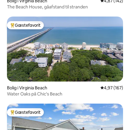
Bolig i Virginia Beach
4,87 ud af 5 i
4,87 (142)
The Beach House, gåafstand til stranden
Gæstefavorit
Bedste gæstefavorit
Bolig i Virginia Beach
4,97 ud af 5 i
4,97 (167)
Water Oaks på Chic's Beach
Gæstefavorit
Bedste gæstefavorit