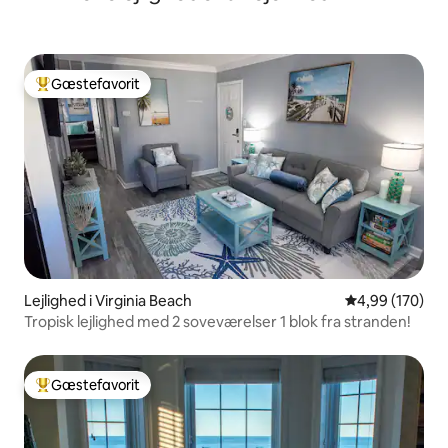
Gæstefavorit
Bedste gæstefavorit
Lejlighed i Virginia Beach
4,99 ud af 5 i
4,99 (170)
Tropisk lejlighed med 2 soveværelser 1 blok fra stranden!
Gæstefavorit
Bedste gæstefavorit