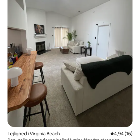
Lejlighed i Virginia Beach
4,94 ud af 5 
4,94 (16)