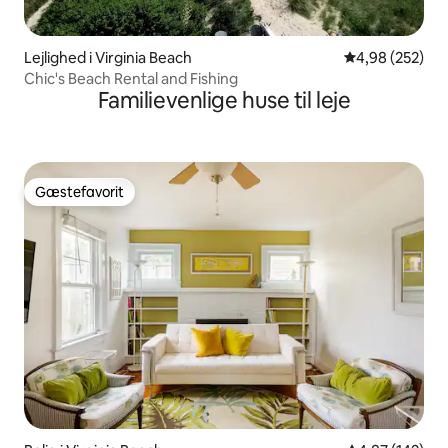
Lejlighed i Virginia Beach
4,98 ud af 5 i
4,98 (252)
Chic's Beach Rental and Fishing
Familievenlige huse til leje
Gæstefavorit
Gæstefavorit