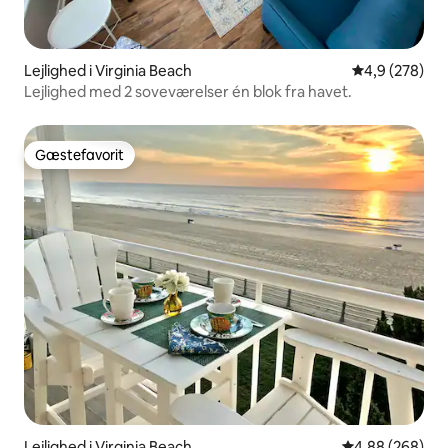
Lejlighed i Virginia Beach
4,9 ud af 5 i
4,9 (278)
Lejlighed med 2 soveværelser én blok fra havet.
Gæstefavorit
Gæstefavorit
Lejlighed i Virginia Beach
4,88 ud af 5 i
4,88 (268)