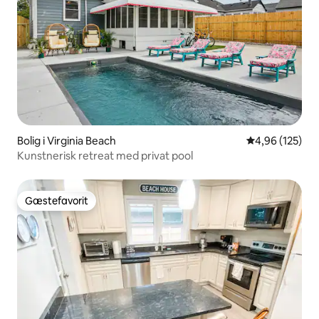
Bolig i Virginia Beach
4,96 ud af 5 i
4,96 (125)
Kunstnerisk retreat med privat pool
Gæstefavorit
Gæstefavorit