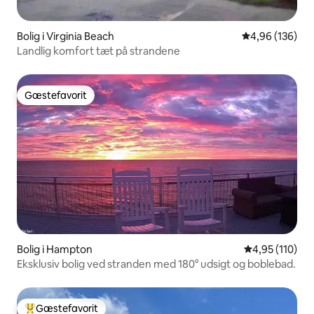
Bolig i Virginia Beach
4,96 ud af 5 i
4,96 (136)
Landlig komfort tæt på strandene
Gæstefavorit
Gæstefavorit
Bolig i Hampton
4,95 ud af 5 i
4,95 (110)
Eksklusiv bolig ved stranden med 180° udsigt og boblebad.
Gæstefavorit