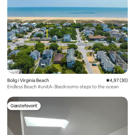
Bolig i Virginia Beach
4,97 ud af 5 
4,97 (30)
Endless Beach #unitA-3bedrooms-steps to the ocean
Gæstefavorit
Gæstefavorit