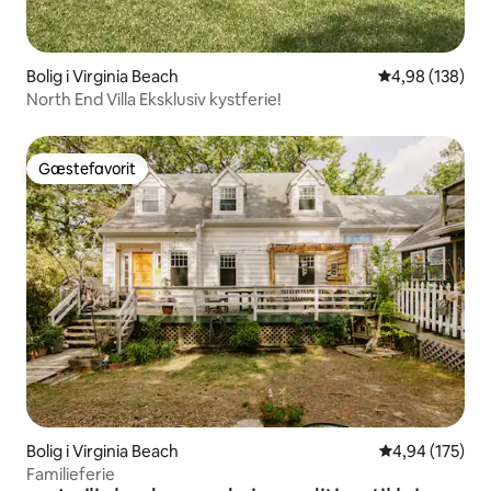
Bolig i Virginia Beach
4,98 ud af 5 i
4,98 (138)
North End Villa Eksklusiv kystferie!
Gæstefavorit
Gæstefavorit
Bolig i Virginia Beach
4,94 ud af 5 i
4,94 (175)
Familieferie