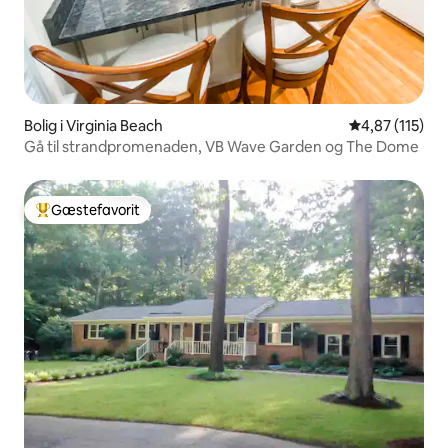
Bolig i Virginia Beach
4,87 ud af 5 i
4,87 (115)
Gå til strandpromenaden, VB Wave Garden og The Dome
Gæstefavorit
Bedste gæstefavorit