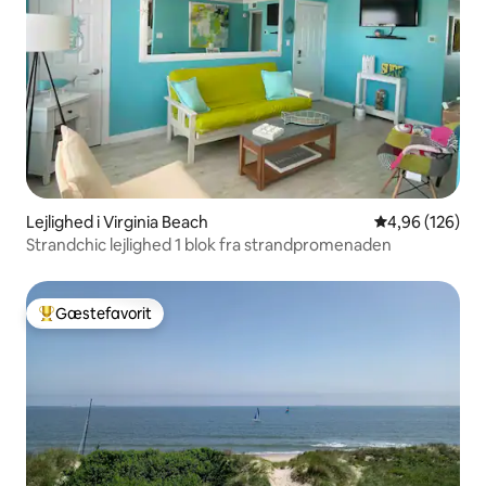
Lejlighed i Virginia Beach
4,96 ud af 5 i
4,96 (126)
Strandchic lejlighed 1 blok fra strandpromenaden
Gæstefavorit
Bedste gæstefavorit