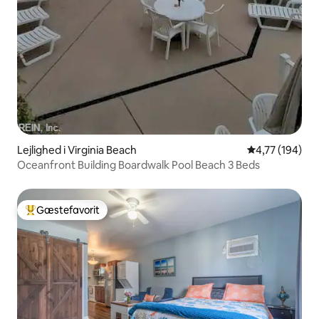
Lejlighed i Virginia Beach
4,77 ud af 5 i
4,77 (194)
Oceanfront Building Boardwalk Pool Beach 3 Beds
Gæstefavorit
Bedste gæstefavorit