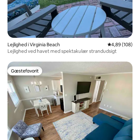
Lejlighed i Virginia Beach
4,89 ud af 5 i
4,89 (108)
Lejlighed ved havet med spektakulær strandudsigt
Gæstefavorit
Gæstefavorit