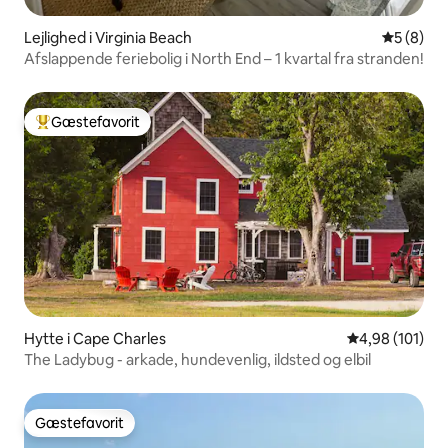
Lejlighed i Virginia Beach
5 ud af 5
5 (8)
Afslappende feriebolig i North End – 1 kvartal fra stranden!
Gæstefavorit
Bedste gæstefavorit
Hytte i Cape Charles
4,98 ud af 5 i
4,98 (101)
The Ladybug - arkade, hundevenlig, ildsted og elbil
Gæstefavorit
Gæstefavorit