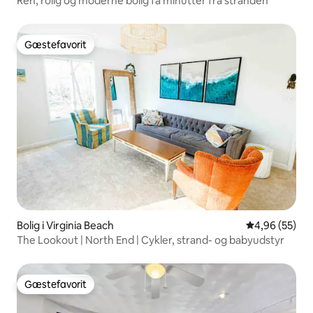
Ren, rolig og moderne bolig få minutter fra stranden
Gæstefavorit
Gæstefavorit
Bolig i Virginia Beach
4,96 ud af 5 
4,96 (55)
The Lookout | North End | Cykler, strand- og babyudstyr
Gæstefavorit
Gæstefavorit