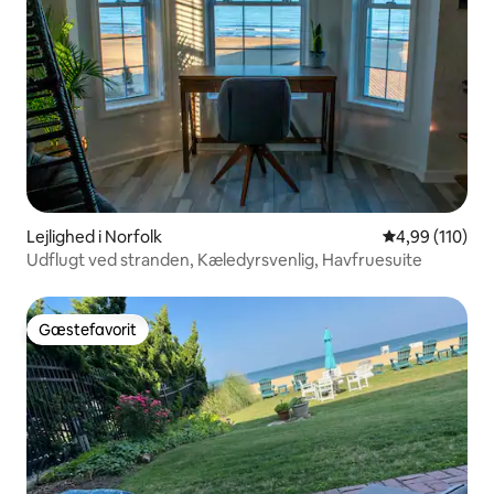
Lejlighed i Norfolk
4,99 ud af 5 i
4,99 (110)
Udflugt ved stranden, Kæledyrsvenlig, Havfruesuite
Gæstefavorit
Gæstefavorit