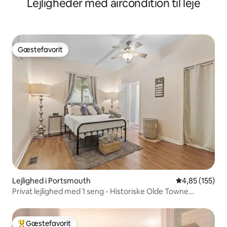
Lejligheder med aircondition til leje
Gæstefavorit
Gæstefavorit
Lejlighed i Portsmouth
4,85 ud af 5 i
4,85 (155)
Privat lejlighed med 1 seng - Historiske Olde Towne
Portsmouth
Gæstefavorit