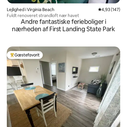
Lejlighed i Virginia Beach
4,93 ud af 5 i
4,93 (147)
Fuldt renoveret strandloft nær havet
Andre fantastiske ferieboliger i
nærheden af First Landing State Park
Gæstefavorit
Bedste gæstefavorit