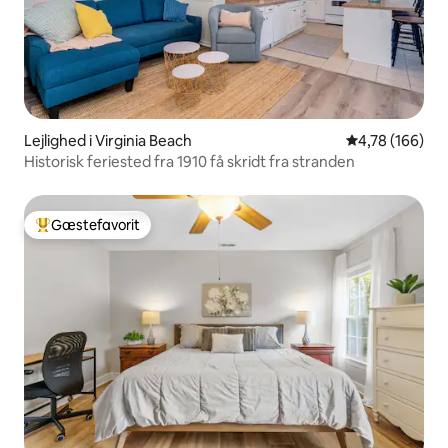
Lejlighed i Virginia Beach
4,78 ud af 5 i
4,78 (166)
Historisk feriested fra 1910 få skridt fra stranden
Gæstefavorit
Bedste gæstefavorit