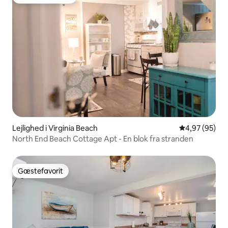
Bedste gæstefavorit
Lejlighed i Virginia Beach
4,97 ud af 5 
4,97 (95)
North End Beach Cottage Apt - En blok fra stranden
Gæstefavorit
Gæstefavorit