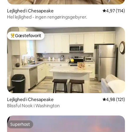
Lejlighed i Chesapeake
4,97 ud af 5 i
4,97 (114)
Hel lejlighed - ingen rengøringsgebyrer.
Gæstefavorit
Bedste gæstefavorit
Lejlighed i Chesapeake
4,98 ud af 5 i
4,98 (121)
Blissful Nook i Washington
Superhost
Superhost