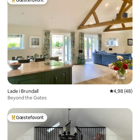
Bedste gæstefavorit
Lade i Brundall
4,98 ud af 5 
4,98 (48)
Beyond the Gates
Gæstefavorit
Bedste gæstefavorit