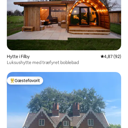
Hytte i Filby
4,87 ud af 5 
4,87 (92)
Luksushytte med træfyret boblebad
Gæstefavorit
Bedste gæstefavorit