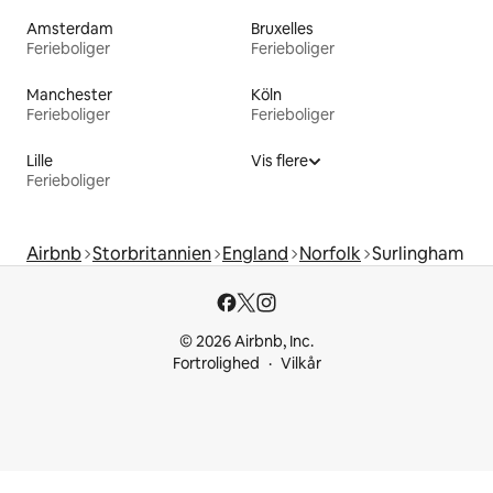
Amsterdam
Bruxelles
Ferieboliger
Ferieboliger
Manchester
Köln
Ferieboliger
Ferieboliger
Lille
Vis flere
Ferieboliger
Airbnb
Storbritannien
England
Norfolk
Surlingham
© 2026 Airbnb, Inc.
Fortrolighed
Vilkår