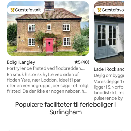
Gæstefavorit
Gæstefavorit
Bedste gæstefavorit
Bedste gæstefavo
Bolig i Langley
5 ud af 5 i gennemsnitlig 
5 (40)
Fortryllende fristed ved flodbredden.
Lade i Rockland Sa
Norfolk Broads-havnen
En smuk historisk hytte ved siden af
Dejlig ombygget l
floden Yare, nær Loddon. Ideel til par
Vores dejlige 1 se
eller en vennegruppe, der søger et roligt
ligger i S.Norfolk 
fristed. Da der ikke er nogen naboer, har
landdistrikt, men k
du fuldstændig privatliv i en rolig oase.
pulserende by Nor
Fra private fortøjningspladser kan du
Populære faciliteter til ferieboliger i
cyklister, et parad
nyde udsigten over det rige fugleliv,
vandrere og kun 45
Surlingham
dyrelivet og den stadigt skiftende flod.
Fuld GCH for at h
(Ingen børn under 16 år på grund af dybt
vinteren, og en sm
vand) Huset har 3 soveværelser med
kan nyde udendør
dobbeltsenge, brændeovn og en