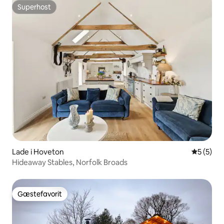
Superhost
Superhost
Lade i Hoveton
5 ud af 5
5 (5)
Hideaway Stables, Norfolk Broads
Gæstefavorit
Gæstefavorit