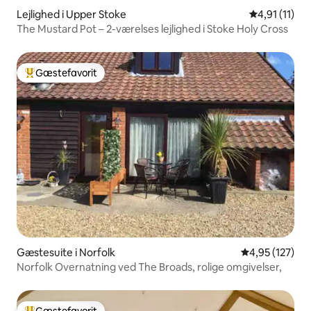
Lejlighed i Upper Stoke
4,91 ud af 5
4,91 (11)
The Mustard Pot – 2-værelses lejlighed i Stoke Holy Cross
Gæstefavorit
Bedste gæstefavorit
Gæstesuite i Norfolk
4,95 ud af 5 i
4,95 (127)
Norfolk Overnatning ved The Broads, rolige omgivelser,
Gæstefavorit