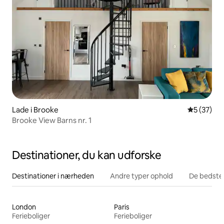
Lade i Brooke
5 ud af 5 
5 (37)
Brooke View Barns nr. 1
Destinationer, du kan udforske
Destinationer i nærheden
Andre typer ophold
De bedste
London
Paris
Ferieboliger
Ferieboliger