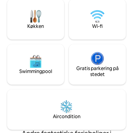
sommeren. Et fuld
rummelig, sikker have. Et separat
med køleskab, fry
anneks med sovepladser til 2 personer
tørretumbler, me
med egne private faciliteter. Hunde er
spiseområde og h
velkomne mod et gebyr.
med eget badevære
Køkken
Wi-fi
er et hjem væk fr
Gratis parkering på
Swimmingpool
stedet
Aircondition