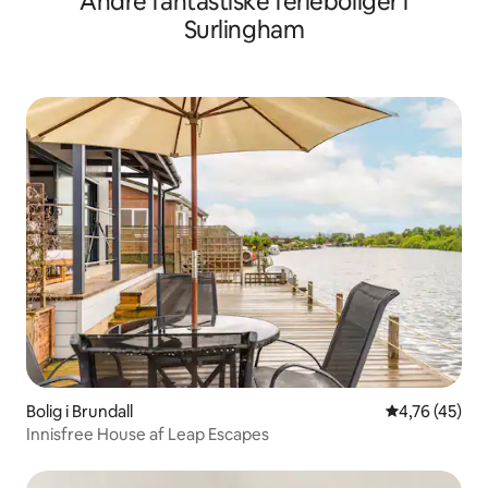
Andre fantastiske ferieboliger i
Surlingham
Bolig i Brundall
4,76 ud af 5 
4,76 (45)
Innisfree House af Leap Escapes