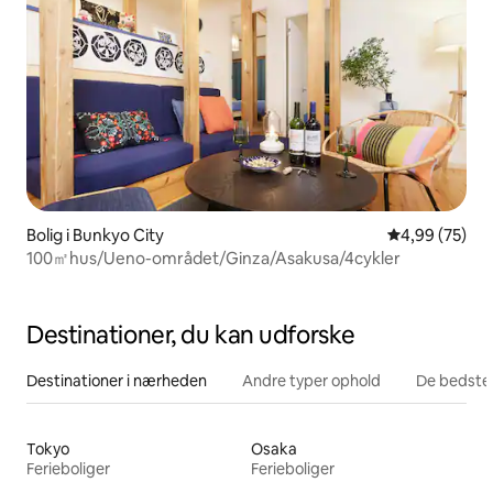
Bolig i Bunkyo City
4,99 ud af 5 
4,99 (75)
100㎡hus/Ueno-området/Ginza/Asakusa/4cykler
Destinationer, du kan udforske
Destinationer i nærheden
Andre typer ophold
De bedste
Tokyo
Osaka
Ferieboliger
Ferieboliger