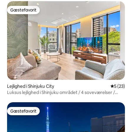
Gæstefavorit
Gæstefavorit
Lejlighed i Shinjuku City
5 ud af 5 
5 (23)
Luksus lejlighed i Shinjuku området / 4 soveværelser /
kæmpe køkken og spisestue / nybygget (56)
Gæstefavorit
Gæstefavorit