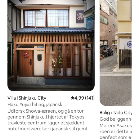
Villa i Shinjuku City
4,99 ud af 5 i gennemsnitlig b
4,99 (141)
Haku Yujiuzhiting, japansk
hotel/aircondition i hele
Udforsk Showa-æraen, og gå en tur
Bolig i Taito City
huset/gulvvarme i hele huset/det travle
gennem Shinjuku.I hjertet af Tokyos
God beliggenhed, 
område i Shinjuku/4 minutter fra
travleste centrum ligger et sjældent
Sensoji! Du kan fø
Mellem Asakusa-t
Higashi-Shinjuku-stationen/plads til op til
hotel med værelser i japansk stil gemt
helbredelse i et g
roen er dette 50 å
7 personer
væk, som en perle værdsat af tiden, der
med følelser. Direk
genfødt som en pr