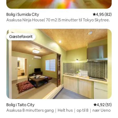
Bolig i Sumida City
4,95 ud af 5 
4,95 (82)
Asakusa Ninja House| 70 m2 |5 minutter til Tokyo Skytree.
Gæstefavorit
Gæstefavorit
Bolig i Taito City
4,92 ud af 5 
4,92 (51)
Asakusa 8 minutters gang｜Helt hus｜op til 8｜nær Ueno