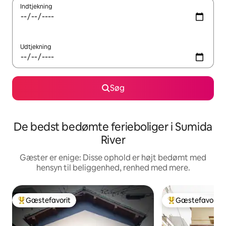
Indtjekning
Udtjekning
Søg
De bedst bedømte ferieboliger i Sumida
River
Gæster er enige: Disse ophold er højt bedømt med
hensyn til beliggenhed, renhed med mere.
Gæstefavorit
Gæstefavorit
Bedste gæstefavorit
Bedste gæstefavo