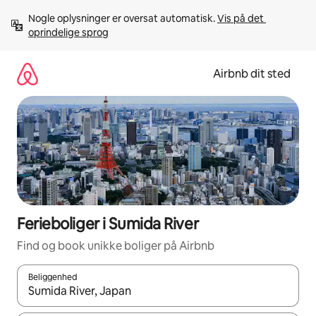
Gå
Nogle oplysninger er oversat automatisk. 
Vis på det 
videre
oprindelige sprog
til
indhold
Airbnb dit sted
Ferieboliger i Sumida River
Find og book unikke boliger på Airbnb
Beliggenhed
Når resultaterne er tilgængelige, skal du navigere med piletaste