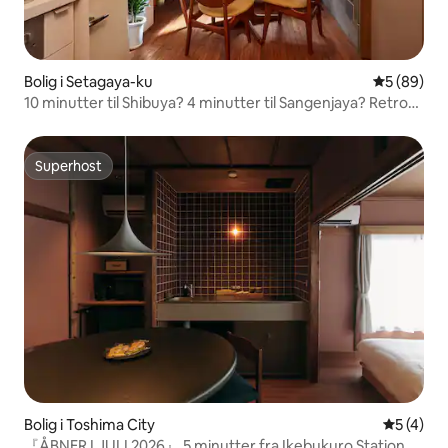
Bolig i Setagaya-ku
5 ud af 5 
5 (89)
10 minutter til Shibuya? 4 minutter til Sangenjaya? Retro
moderne
Superhost
Superhost
Bolig i Toshima City
5 ud af 5
5 (4)
『ÅBNER I JULI 2026』 5 minutter fra Ikebukuro Station