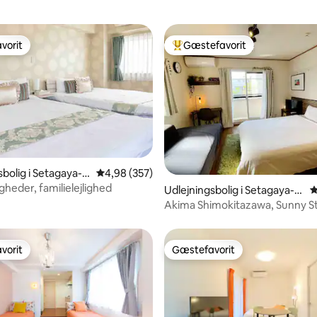
vorit
Gæstefavorit
vorit
Bedste gæstefavorit
nitlig bedømmelse, 150 omtaler
sbolig i Setagaya-k
4,98 ud af 5 i gennemsnitlig bedømmelse, 35
4,98 (357)
igheder, familielejlighed
Udlejningsbolig i Setagaya-k
4
u
Akima Shimokitazawa, Sunny St
stille gade — .
vorit
Gæstefavorit
vorit
Gæstefavorit