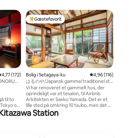
Lejlighed
Gæstefavorit
Gæstefa
Bedste gæstefavorit
Gæstefa
Shimokita
Shibuya 3
Dette er
meget be
centrale 
Maks. 5 personer. - D
vurderet 
troværdi
værelse,
og Tokyo.
4 omtaler
4,77 ud af 5 i gennemsnitlig bedømmelse, 172 omtaler
4,77 (172)
Bolig i Setagaya-ku
4,96 ud af 5 i gennems
4,96 (116)
Shimokit
IMONORUM
はるのや/Japansk gammel traditionel stil
til Shibuy
hus_HARUNOYA
Vi har renoveret et gammelt hus, der
byen, men
oprindeligt var et tesalon, til Airbnb.
natten. 
 til to
Arkitekten er Saeko Yamada. Det er et
apotek, 
i Tokyo og
lille sted på omkring 10 tsubo, men det er
restauran
-Kitazawa Station
nter.
et historisk gammelt hus fyldt med blødt
velkomm
at smage
og farverigt lys, og jeg håber, du får en
tmosfære,
oplevelse, der skærper dine forskellige
el!
sanser. Det er et roligt
ionen,
beboelsesområde, så kun dem, der