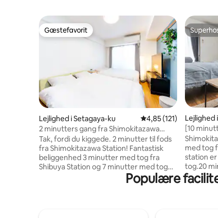
Gæstefavorit
Superho
Gæstefavorit
Superho
Lejlighed
Lejlighed i Setagaya-ku
4,85 ud af 5 i gennems
4,85 (121)
[10 minutt
2 minutters gang fra Shimokitazawa
minutter t
Station! Shinjuku 7 minutter, Shibuya 3
Shimokita
Tak, fordi du kiggede. 2 minutter til fods
Shimokita
minutter! Afslappende værelse med 2
med tog f
fra Shimokitazawa Station! Fantastisk
dobbelts
dobbeltsenge
station e
beliggenhed 3 minutter med tog fra
tog.20 mi
Shibuya Station og 7 minutter med tog
Populære facilit
(Hibiya).
fra Shinjuku Station! Rummeligt 30 %
Beliggende
{smart Studio Natural Tasting Room.5F-
minutters
balkonen har udsigt over bybilledet
meget pra
Shimokitazawa og er fuldt udstyret med
pladebuti
højhastigheds-wi-fi. Shimokitazawa er en