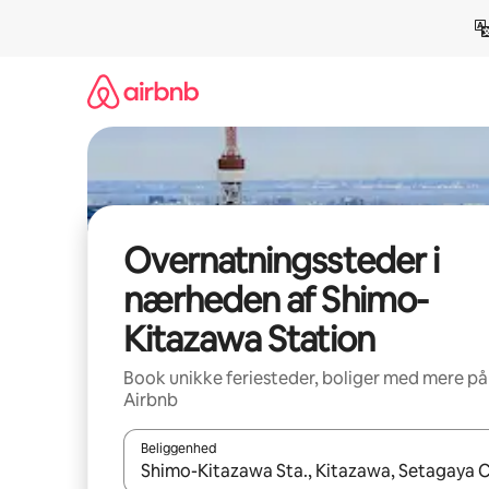
Gå
videre
til
indhold
Overnatningssteder i
nærheden af Shimo-
Kitazawa Station
Book unikke feriesteder, boliger med mere på
Airbnb
Beliggenhed
Når resultaterne er tilgængelige, skal du navigere