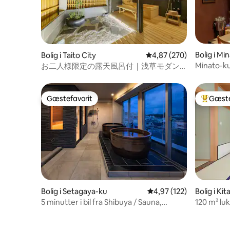
Bolig i Mi
Bolig i Taito City
4,87 ud af 5 i gennems
4,87 (270)
Minato-ku
お二人様限定の露天風呂付｜浅草モダン
"Tiny"-hu
和風のラグジュアリーな 1軒家 ｜浅草・上
野観光拠点 ｜柳通り西棟
Gæstefavorit
Gæste
Gæstefavorit
Bedste 
Bolig i Setagaya-ku
4,97 ud af 5 i gennems
4,97 (122)
Bolig i Kit
5 minutter i bil fra Shibuya / Sauna,
120 m² luk
karbad, tagterrasse BBQ grill, karaoke /
oplevelse
Wi-Fi / Rabat ved flere nætter / 25