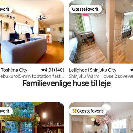
vorit
Gæstefavorit
vorit
Gæstefavorit
nitlig bedømmelse, 132 omtaler
i Toshima City
4,91 ud af 5 i gennemsnitlig bedømmelse, 14
4,91 (140)
Lejlighed i Shinjuku City
4
ebukuro!5-min to station,fast
Shinjuku Warm House 2 sovevæ
Familievenlige huse til leje
*Engelsk OK*
vorit
Gæstefavorit
vorit
Bedste gæstefavorit