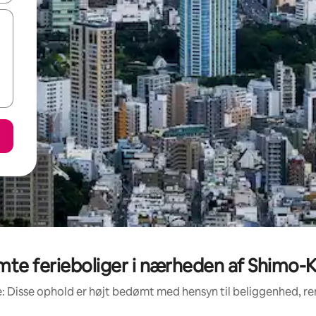
te ferieboliger i nærheden af Shimo-K
: Disse ophold er højt bedømt med hensyn til beliggenhed, 