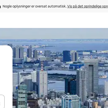
Nogle oplysninger er oversat automatisk. 
Vis på det oprindelige sp
 med piletasterne op og ned eller se mere ved at trykke eller stryge.