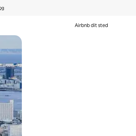
rog
Airbnb dit sted