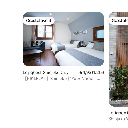
nationalit
makeupfjerner ■Længerevarende
statsborg
ophold Vaskemaskine til rådighed (tør på
badeværelset)
Gæstefavorit
Gæstefa
Gæstefavorit
Gæstefa
Lejlighed i Shinjuku City
4,93 ud af 5 i gennemsni
4,93 (1.215)
【RIKI.FLAT】Shinjuku | “Your Name”-
trapperne i 20 ...
Lejlighed 
Shinjuku
*Engelsk 