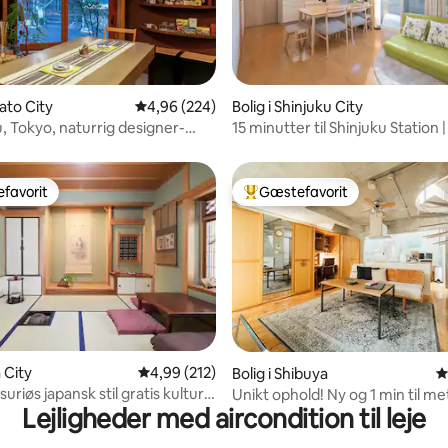
nato City
4,96 ud af 5 i gennemsnitlig bedømmelse, 22
4,96 (224)
Bolig i Shinjuku City
nitlig bedømmelse, 270 omtaler
, Tokyo, naturrig designer-
15 minutter til Shinjuku Station |
s
minutter til Hatsudai Station | 2
minutter til Shibuya | Kirsebær
favorit
Gæstefavorit
gæstefavorit
Bedste gæstefavorit
nitlig bedømmelse, 122 omtaler
a City
4,99 ud af 5 i gennemsnitlig bedømmelse, 21
4,99 (212)
Bolig i Shibuya
4
suriøs japansk stil gratis kulturel
Unikt ophold! Ny og 1 min til m
Lejligheder med aircondition til leje
 jacuzzi