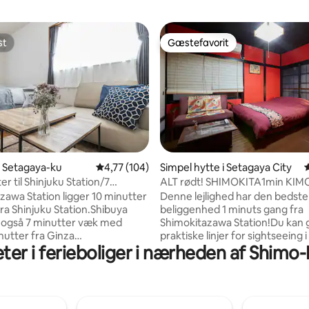
st
Gæstefavorit
st
Gæstefavorit
 i Setagaya-ku
4,77 ud af 5 i gennemsnitlig bedømmelse, 10
4,77 (104)
Simpel hytte i Setagaya City
nitlig bedømmelse, 121 omtaler
er til Shinjuku Station/7
ALT rødt! SHIMOKITA1min K
il Shibuya Station/3 minutter til
(OSENBEI)
zawa Station ligger 10 minutter
Denne lejlighed har den bedste
zawa Station] 4 personer/semi-
ra Shinjuku Station.Shibuya
beliggenhed 1 minuts gang fra
eng
r også 7 minutter væk med
Shimokitazawa Station!Du kan gå
nutter fra Ginza
praktiske linjer for sightseeing 
eter i ferieboliger i nærheden af Shimo
Ekstremt tilgængelig by
masser af butikker og restaura
 i et roligt boligkvarter, 4
Anbefales til dem, der ønsker 
 gang fra stationen. Det er
den ægte japanske kultur og a
ktisk at være omgivet af
som du ikke kan finde på et hot
kker, mad, live-huse, barer
Ejendommen ligger tæt på stat