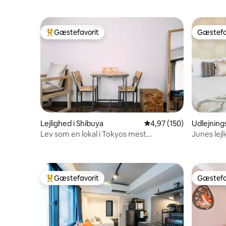
minutter fra Haneda
Gæstefavorit
Gæstefa
Bedste gæstefavorit
Gæstefa
Lejlighed i Shibuya
4,97 ud af 5 i gennems
4,97 (150)
Udlejning
u
Lev som en lokal i Tokyos mest
Junes lejl
charmerende Ebisu
Gæstefavorit
Gæstefa
Bedste gæstefavorit
Gæstefa