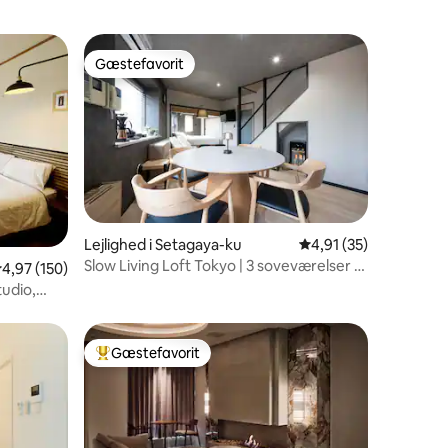
Gæstefavorit
Gæstefavorit
7 omtaler
Lejlighed i Setagaya-ku
4,91 ud af 5 i gennem
4,91 (35)
Slow Living Loft Tokyo | 3 soveværelser |
,97 ud af 5 i gennemsnitlig bedømmelse, 150 omtaler
4,97 (150)
4 min. fra stationen
udio,
Gæstefavorit
Bedste gæstefavorit