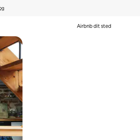
rog
Airbnb dit sted