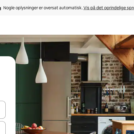
Nogle oplysninger er oversat automatisk. 
Vis på det oprindelige sp
 med piletasterne op og ned eller se mere ved at trykke eller stryge.