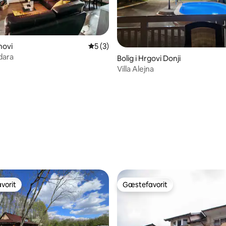
anovi
5 ud af 5 i gennemsnitlig bedømmelse, 
5 (3)
dara
Bolig i Hrgovi Donji
Villa Alejna
msnitlig bedømmelse, 7 omtaler
vorit
Gæstefavorit
vorit
Gæstefavorit