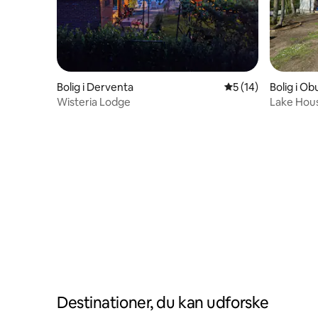
Bolig i Derventa
5 ud af 5 i gennem
5 (14)
Bolig i O
Wisteria Lodge
Lake Hous
Destinationer, du kan udforske