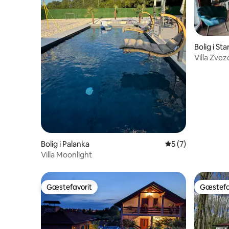
Bolig i St
Villa Zvez
Bolig i Palanka
5 ud af 5 i genne
5 (7)
Villa Moonlight
Gæstefavorit
Gæstefa
Gæstefavorit
Gæstefa