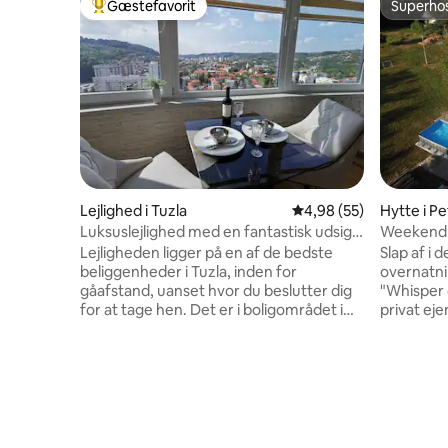
Gæstefavorit
Superho
Bedste gæstefavorit
Superho
Lejlighed i Tuzla
4,98 ud af 5 i gennem
4,98 (55)
Hytte i P
Luksuslejlighed med en fantastisk udsigt
Weekendh
GRATIS parkering
Forest"
Lejligheden ligger på en af de bedste
Slap af i 
beliggenheder i Tuzla, inden for
overnatn
gåafstand, uanset hvor du beslutter dig
"Whisper o
for at tage hen. Det er i boligområdet i
privat ej
Mellain-komplekset (det er ikke et hotel).
fred og f
Lejligheden ligger mindre end 10
hus i en 
minutters gang fra den vigtigste gågade i
Vi er omgi
byen og forskellige restauranter i byens
km væk e
centrum. Det, der gør denne lejlighed
en restau
unik, er panoramaudsigten over byen fra
kaldet "T
balkonen på 14. etage, hvor du kan nyde
daglige bi