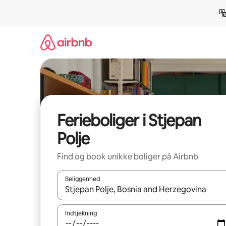
Gå
videre
til
indhold
Ferieboliger i Stjepan
Polje
Find og book unikke boliger på Airbnb
Beliggenhed
Når resultaterne er tilgængelige, skal du navigere
Indtjekning