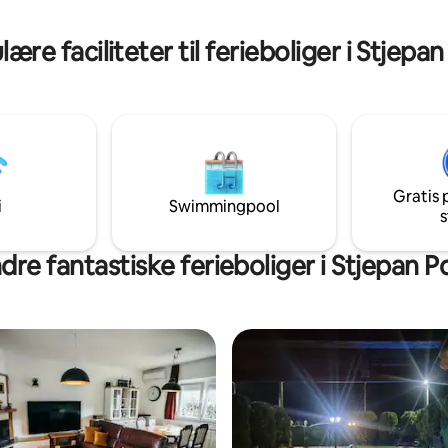
adgang til byens største attrakt
. Kun 3 km (5 min. væk) har vi
tion, bilvask, butik, ambulance,
ære faciliteter til ferieboliger i Stjepan
v.
Gratis 
i
Swimmingpool
s
dre fantastiske ferieboliger i Stjepan Po