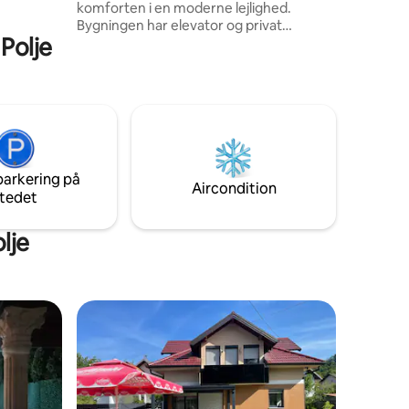
komforten i en moderne lejlighed.
ioner.
Bygningen har elevator og privat
 Polje
parkering med rampe. HVAD VENTER
DIG: Alt nyt og rent PS3-konsol, wi-fi, tv
Aircondition Fuldt udstyret køkken
Komfortabelt soveværelse Rent og
moderne badeværelse (hårtørrer,
strygejern ...) Udtjeknings- og
indtjekningstidspunkter efter aftale
BELIGGENHED Caféer, bagerier,
parkering på
restauranter, indkøbscenter,
Aircondition
tedet
tankstation, bank, vekselkontor.
lje