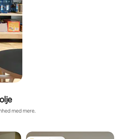
olje
renhed med mere.
Lejlighed