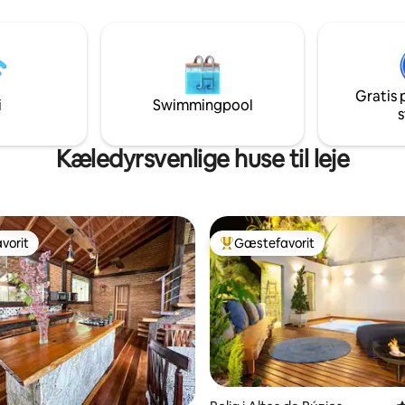
elektronisk lås. Alt dette i en a
dt indrettet stue og en fuldt
regioner i Copacabana, omgive
lejlighed. Det ene soveværelse
restauranter, supermarkeder 
eensize-dobbeltseng, det
metroen. Efter en dag på stran
eværelse har to enkeltsenge,
med at udforske byen kan du sl
yderligere to
hyggelige omgivelser, der er des
Gratis 
/futoner, der kan placeres i
i
Swimmingpool
at få dig til at føle dig hjemme.
s
is det er nødvendigt.
Kæledyrsvenlige huse til leje
vorit
Gæstefavorit
vorit
Bedste gæstefavorit