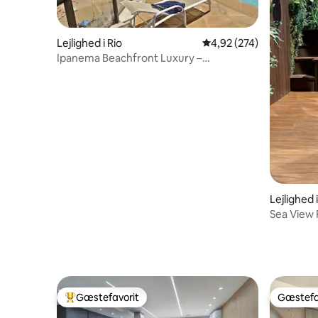
Lejlighed i Rio
4,92 ud af 5 i gennems
4,92 (274)
Ipanema Beachfront Luxury –
tagterrasse med pool og udsigt
Lejlighed 
Sea View 
pool • Bar
Gæstefavorit
Gæstefa
Bedste gæstefavorit
Gæstefa