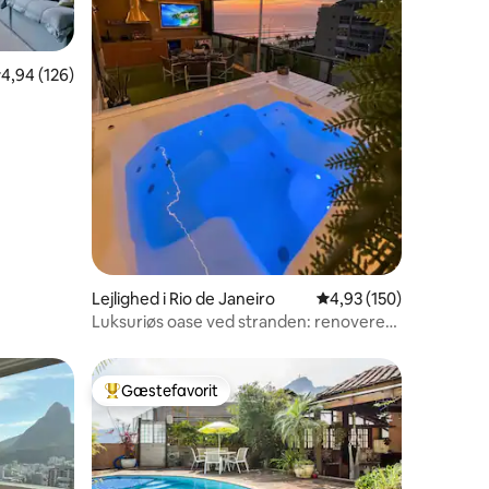
8 omtaler
,94 ud af 5 i gennemsnitlig bedømmelse, 126 omtaler
4,94 (126)
Lejlighed i Rio de Janeiro
4,93 ud af 5 i gennems
4,93 (150)
Luksuriøs oase ved stranden: renoveret
penthouse!
Gæstefavorit
Bedste gæstefavorit