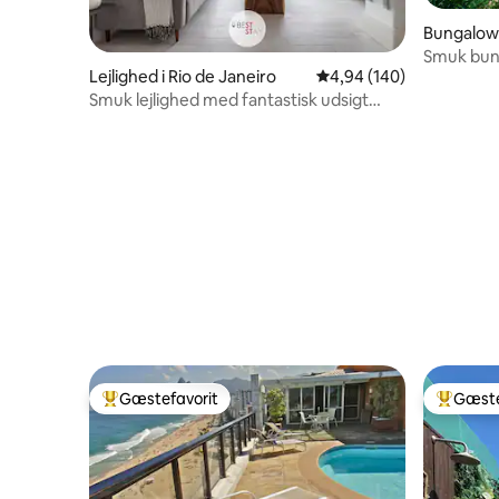
Bungalow 
Smuk bun
Lejlighed i Rio de Janeiro
4,94 ud af 5 i gennems
4,94 (140)
- fantasti
Smuk lejlighed med fantastisk udsigt
over Leblon
Gæstefavorit
Gæste
Bedste gæstefavorit
Bedste 