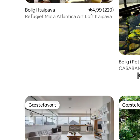
Bolig i Itaipava
4,99 ud af 5 i gennemsn
4,99 (220)
Refugiet Mata Atlântica Art Loft Itaipava
Bolig i Pe
CASABANA 
Gæstefavorit
Gæstefa
Gæstefavorit
Gæstefa