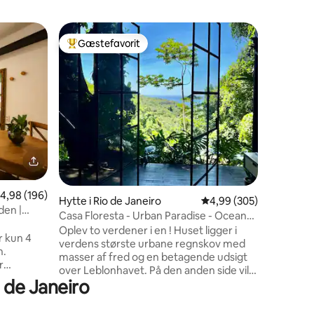
Lejlighed
Gæstefavorit
Gæstefa
Bedste gæstefavorit
Gæstefa
Smuk pen
Sugarloa
Gruppen v
rummelig
Vidunderl
Cristo, 
badevære
udstyret
minutters
Vermelha,
Copacaban
postkort i
,98 ud af 5 i gennemsnitlig bedømmelse, 196 omtaler
4,98 (196)
4 omtaler
sydlige z
Hytte i Rio de Janeiro
4,99 ud af 5 i gennems
4,99 (305)
den |
en arkite
Casa Floresta - Urban Paradise - Ocean
airconditi
View
Oplev to verdener i en ! Huset ligger i
r kun 4
verdens største urbane regnskov med
h.
masser af fred og en betagende udsigt
r
over Leblonhavet. På den anden side vil
r
o de Janeiro
du være 2 km fra asfalten og 20 minutter
t fuldt
i bil fra Leblon strand. Byråd Vil du have ro
 via
og natur ? Bliv hjemme. Vil du gå ind på