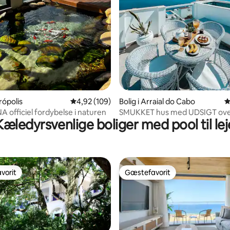
itlig bedømmelse, 220 omtaler
trópolis
4,92 ud af 5 i gennemsnitlig bedømmelse, 10
4,92 (109)
Bolig i Arraial do Cabo
4
officiel fordybelse i naturen
SMUKKET hus med UDSIGT over
Kæledyrsvenlige boliger med pool til lej
privat pool
vorit
Gæstefavorit
vorit
Gæstefavorit