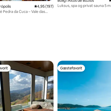
Bolig i Altos de Búzios
4
Luksus, spa og privat sauna 5 m
trópolis
4,95 ud af 5 i gennemsnitlig bedømmelse, 19
4,95 (197)
fra Geribá!
é Pedra da Cuca – Vale das
nitlig bedømmelse, 122 omtaler
vorit
Gæstefavorit
vorit
Gæstefavorit