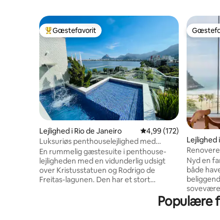
Gæstefavorit
Gæstefa
Bedste gæstefavorit
Gæstefa
Lejlighed i Rio de Janeiro
4,99 ud af 5 i gennems
4,99 (172)
Lejlighed 
Luksuriøs penthouselejlighed med
Renoveret
swimmingpool, sauna og privatliv.
En rummelig gæstesuite i penthouse-
ved stra
Nyd en fa
lejligheden med en vidunderlig udsigt
både havet
over Kristusstatuen og Rodrigo de
beliggend
Freitas-lagunen. Den har et stort
soveværel
udendørsområde med swimmingpool og
Populære fa
er ideel ti
vandfald, et halvt badeværelse, en
hyggelig 
dampsauna med bruser, et køkken, en
at føle d
grill, et køleskab, en kogeplade, en