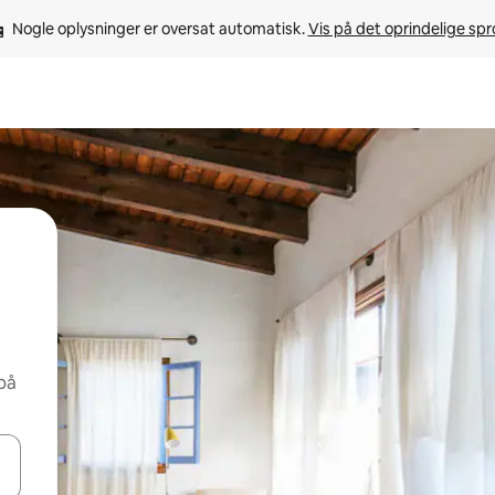
Nogle oplysninger er oversat automatisk. 
Vis på det oprindelige sp
på
 med piletasterne op og ned eller se mere ved at trykke eller stryge.