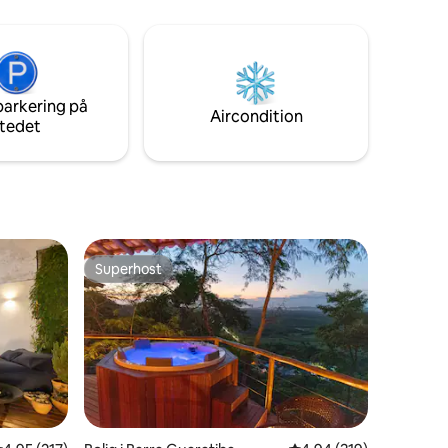
f de bedste
stier og vandfald ? Udforsk området. Vil
t af
du have strand, hektisk og folk? Hent din
og
bil, og kør et par minutter. Det ideelle er
den eller
at have en bil for at få adgang til
appe af i
ejendommen. Jeg kan henvise
ignet til
parkering på
chauffører.
Aircondition
tedet
Superhost
Superhost