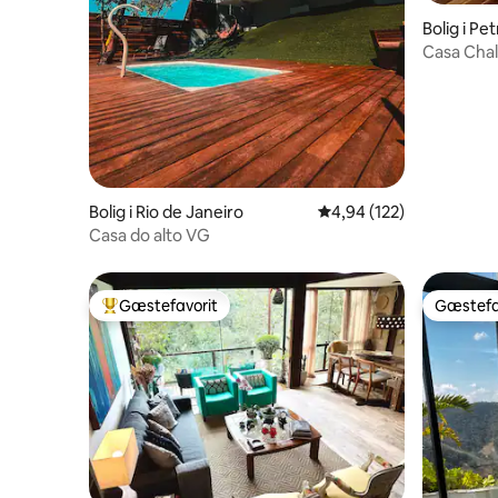
Bolig i Pe
Casa Chal
Videiras
Bolig i Rio de Janeiro
4,94 ud af 5 i gennems
4,94 (122)
Casa do alto VG
Gæstefavorit
Gæstefa
Bedste gæstefavorit
Gæstefa