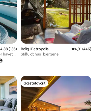
9 omtaler
,88 ud af 5 i gennemsnitlig bedømmelse, 136 omtaler
4,88 (136)
Bolig i Petrópolis
4,91 ud af 5 i gennems
4,91 (446)
 havet +
Stilfuldt hus i bjergene
e
Gæstefavorit
Gæstefavorit