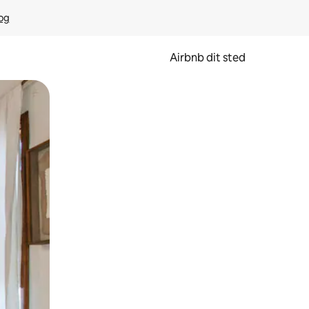
rog
Airbnb dit sted