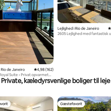
nitlig bedømmelse, 274 omtaler
Lejlighed i Rio de Janeiro
4
2605 Lejlighed med fantastisk u
m fra Leblon-stranden
i Rio de Janeiro
4,98 ud af 5 i gennemsnitlig bedømmelse, 16
4,98 (162)
Royal Suite • Privat opvarmet
Private, kæledyrsvenlige boliger til leje
ra
vorit
Gæstefavorit
vorit
Gæstefavorit