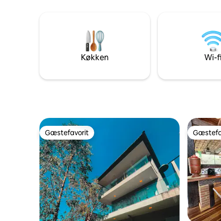
og stilful
mikrobølgeovn, en Airfryer og
udstyret 
køkkenredskaber. Der er separat adgang
har en qu
til suiten. The Suite is two steps from the
andet sov
Rodrigo de Freitas Lagoa bike path, 5
og der er 
minutes walk from the Botanical
madrasser
Gardens, 10 min drive to Copacabana,
Køkken
Wi-f
stuen, hv
Leblon and Ipanema beach.
Gæstefavorit
Gæstefa
Gæstefavorit
Gæstefa