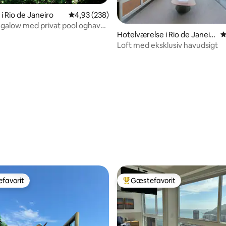
i Rio de Janeiro
4,93 ud af 5 i gennemsnitlig bedømmelse, 23
4,93 (238)
galow med privat pool oghave
nitlig bedømmelse, 140 omtaler
Hotelværelse i Rio de Janeir
4
sk udsigt
o
Loft med eksklusiv havudsigt
favorit
Gæstefavorit
gæstefavorit
Bedste gæstefavorit