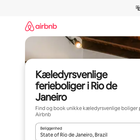
Gå
videre
til
indhold
Kæledyrsvenlige
ferieboliger i Rio de
Janeiro
Find og book unikke kæledyrsvenlige boliger 
Airbnb
Beliggenhed
Når resultaterne er tilgængelige, skal du navigere