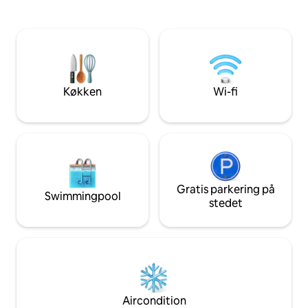
gode restauranter.
grill, et køleskab, en kogeplade, en
moderne, har en 
mikrobølgeovn, en Airfryer og
og køkken, 3 sove
køkkenredskaber. Der er separat
med eget badevær
adgang til suiten. The Suite is two steps
serviceområde og g
from the Rodrigo de Freitas Lagoa bike
for dem, der søge
path, 5 minutes walk from the Botanical
afslapning.
Gardens, 10 min drive to Copacabana,
Køkken
Wi-fi
Leblon and Ipanema beach.
Gratis parkering på
Swimmingpool
stedet
Aircondition