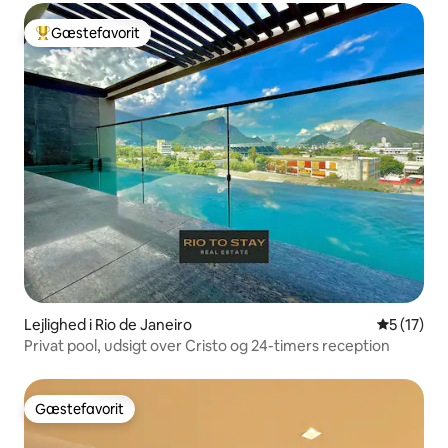
Gæstefavorit
Bedste gæstefavorit
Lejlighed i Rio de Janeiro
5 ud af 5 
5 (17)
Privat pool, udsigt over Cristo og 24-timers reception
Gæstefavorit
Gæstefavorit