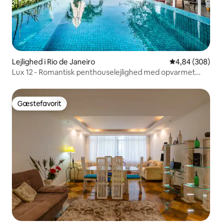
Lejlighed i Rio de Janeiro
4,84 ud af 5 i
4,84 (308)
Lux 12 - Romantisk penthouselejlighed med opvarmet
pool
Gæstefavorit
Gæstefavorit