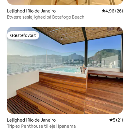
Lejlighed i Rio de Janeiro
4,96 ud af 5 
4,96 (26)
Etværelseslejlighed på Botafogo Beach
Gæstefavorit
Gæstefavorit
Lejlighed i Rio de Janeiro
5 ud af 5 
5 (21)
Triplex Penthouse til leje i Ipanema