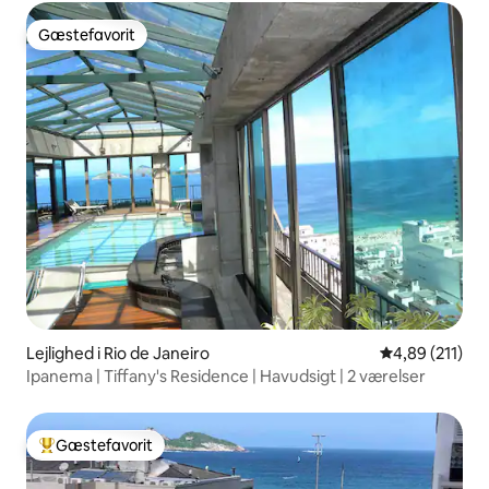
Gæstefavorit
Gæstefavorit
Lejlighed i Rio de Janeiro
4,89 ud af 5 i
4,89 (211)
Ipanema | Tiffany's Residence | Havudsigt | 2 værelser
Gæstefavorit
Bedste gæstefavorit