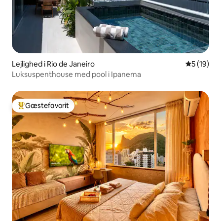
Lejlighed i Rio de Janeiro
5 ud af 5 
5 (19)
Luksuspenthouse med pool i Ipanema
Gæstefavorit
Bedste gæstefavorit