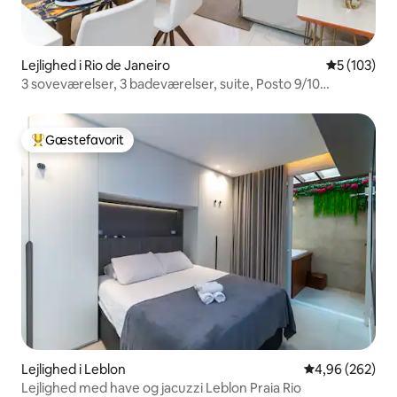
Lejlighed i Rio de Janeiro
5 ud af 5 i
5 (103)
3 soveværelser, 3 badeværelser, suite, Posto 9/10
Ipanema beach
Gæstefavorit
Bedste gæstefavorit
Lejlighed i Leblon
4,96 ud af 5 i
4,96 (262)
Lejlighed med have og jacuzzi Leblon Praia Rio