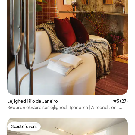
Lejlighed i Rio de Janeiro
5 ud af 5 
5 (27)
Rødbrun etværelseslejlighed | Ipanema | Aircondition |
Metro | Portner 24/7
Gæstefavorit
Gæstefavorit