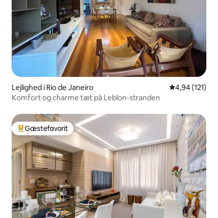
Lejlighed i Rio de Janeiro
4,94 ud af 5 i
4,94 (121)
Komfort og charme tæt på Leblon-stranden
Gæstefavorit
Bedste gæstefavorit