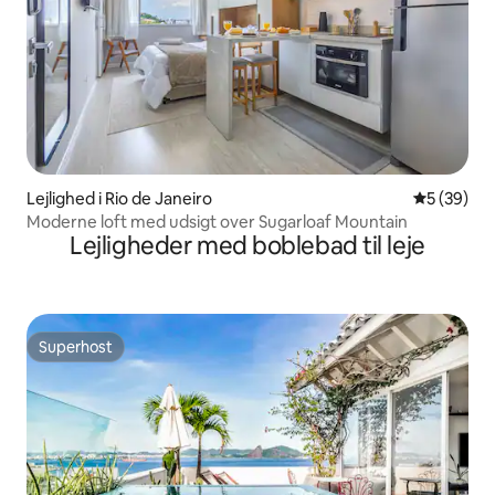
Lejlighed i Rio de Janeiro
5 ud af 5 
5 (39)
Moderne loft med udsigt over Sugarloaf Mountain
Lejligheder med boblebad til leje
Superhost
Superhost