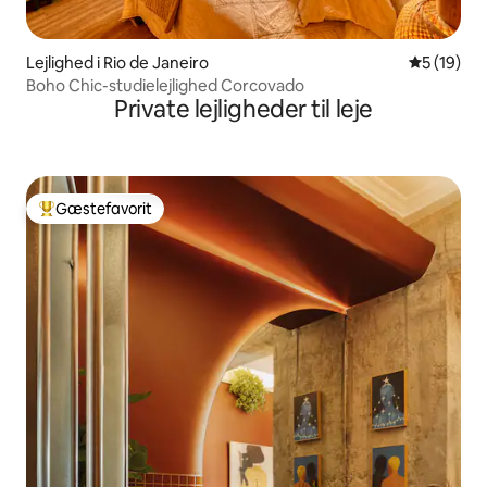
Lejlighed i Rio de Janeiro
5 ud af 5 
5 (19)
Boho Chic-studielejlighed Corcovado
Private lejligheder til leje
Gæstefavorit
Bedste gæstefavorit