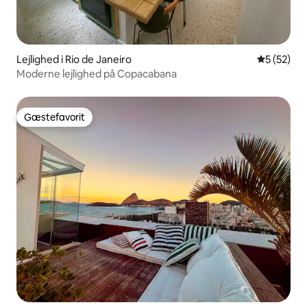
Lejlighed i Rio de Janeiro
5 ud af 5 
5 (52)
Moderne lejlighed på Copacabana
Gæstefavorit
Gæstefavorit