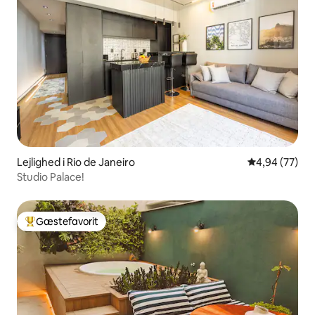
Lejlighed i Rio de Janeiro
4,94 ud af 5 
4,94 (77)
Studio Palace!
Gæstefavorit
Bedste gæstefavorit