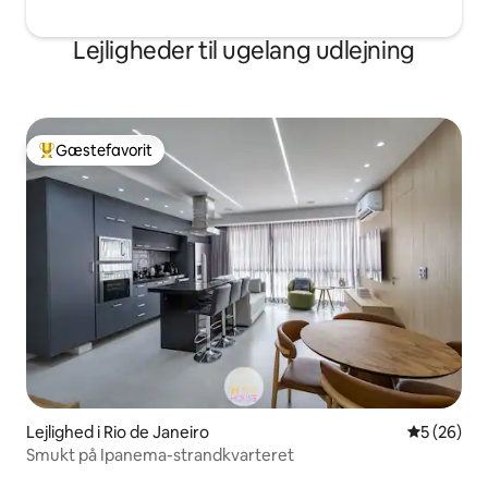
Lejligheder til ugelang udlejning
Gæstefavorit
Bedste gæstefavorit
Lejlighed i Rio de Janeiro
5 ud af 5 
5 (26)
Smukt på Ipanema-strandkvarteret