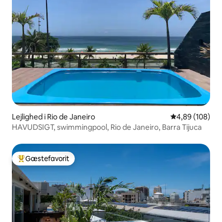
Lejlighed i Rio de Janeiro
4,89 ud af 5 i
4,89 (108)
HAVUDSIGT, swimmingpool, Rio de Janeiro, Barra Tijuca
Gæstefavorit
Bedste gæstefavorit