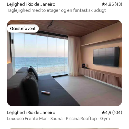
Lejlighed i Rio de Janeiro
4,95 ud af 5 
4,95 (43)
Taglejlighed med to etager og en fantastisk udsigt
Gæstefavorit
Gæstefavorit
Lejlighed i Rio de Janeiro
4,9 ud af 5 i
4,9 (104)
Luxuoso Frente Mar - Sauna - Piscina Rooftop - Gym