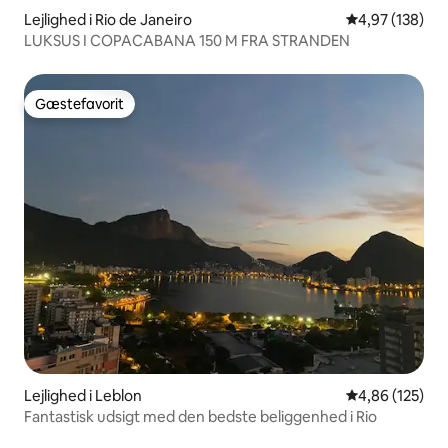
Lejlighed i Rio de Janeiro
4,97 ud af 5 i
4,97 (138)
LUKSUS I COPACABANA 150 M FRA STRANDEN
Gæstefavorit
Gæstefavorit
Lejlighed i Leblon
4,86 ud af 5 i
4,86 (125)
Fantastisk udsigt med den bedste beliggenhed i Rio