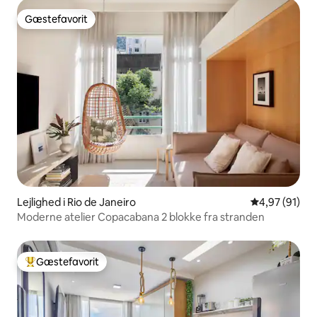
Gæstefavorit
Gæstefavorit
Lejlighed i Rio de Janeiro
4,97 ud af 5 
4,97 (91)
Moderne atelier Copacabana 2 blokke fra stranden
Gæstefavorit
Bedste gæstefavorit