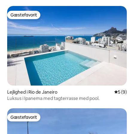
Gæstefavorit
Gæstefavorit
Lejlighed i Rio de Janeiro
5 ud af 5
5 (9)
Luksus i Ipanema med tagterrasse med pool.
Gæstefavorit
Gæstefavorit