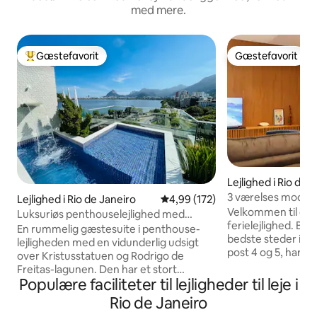
med mere.
Gæstefavorit
Gæstefavorit
Bedste gæstefavorit
Gæstefavorit
Lejlighed i Rio de 
3 værelses modern
Lejlighed i Rio de Janeiro
4,99 ud af 5 i gennemsnitlig be
4,99 (172)
fra stranden
Velkommen til de
Luksuriøs penthouselejlighed med
ferielejlighed. Bel
swimmingpool, sauna og privatliv.
En rummelig gæstesuite i penthouse-
bedste steder i C
lejligheden med en vidunderlig udsigt
post 4 og 5, har d
over Kristusstatuen og Rodrigo de
vidunderlige Copa
Freitas-lagunen. Den har et stort
Beliggende 4 minu
Populære faciliteter til lejligheder til leje i
udendørsområde med swimmingpool
stranden, Cantaga
og vandfald, et halvt badeværelse, en
Rio de Janeiro
tæt på bagerier, 
dampsauna med bruser, et køkken, en