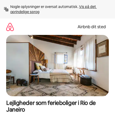
Gå
Nogle oplysninger er oversat automatisk. 
Vis på det 
videre
oprindelige sprog
til
indhold
Airbnb dit sted
Lejligheder som ferieboliger i Rio de
Janeiro