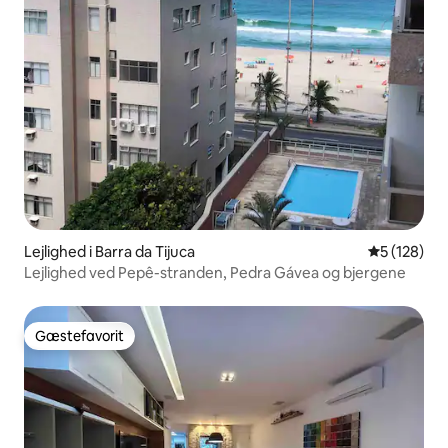
Lejlighed i Barra da Tijuca
5 ud af 5 i
5 (128)
Lejlighed ved Pepê-stranden, Pedra Gávea og bjergene
Gæstefavorit
Gæstefavorit