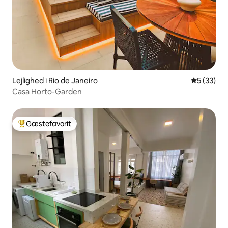
Lejlighed i Rio de Janeiro
5 ud af 5 
5 (33)
Casa Horto-Garden
Gæstefavorit
Bedste gæstefavorit